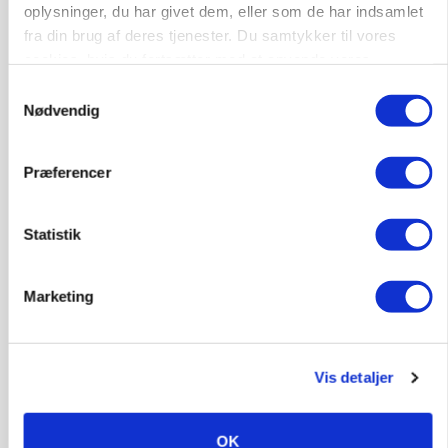
oplysninger, du har givet dem, eller som de har indsamlet
fra din brug af deres tjenester. Du samtykker til vores
cookies, hvis du fortsætter med at anvende vores
hjemmeside.
Samtykkevalg
Nødvendig
Præferencer
MARKED
Grisenoteringen står stille
Statistik
Annonce
MASKINER
Marketing
Krone åbner XDisc for John Deere og New
Holland
Annonce
Vis detaljer
Loading...
OK