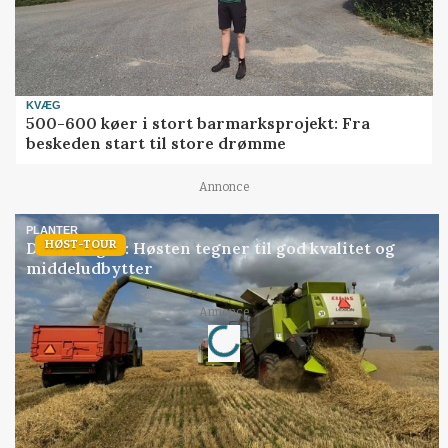
KVÆG
500-600 køer i stort barmarksprojekt: Fra
beskeden start til store drømme
Annonce
PLANTER
HØST-TOUR
Danish Agro: Høsten tegner til god kvalitet og
middeludbytter
Loading...
Annonce
Jobs