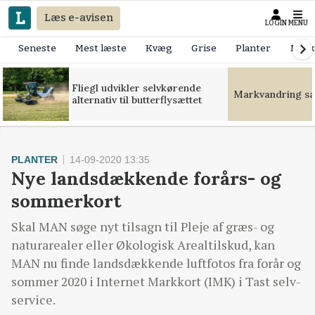
Læs e-avisen
LOGIN
MENU
Seneste
Mest læste
Kvæg
Grise
Planter
Mask
Fliegl udvikler selvkørende
Markvandring sæt
alternativ til butterflysættet
PLANTER
14-09-2020 13:35
Nye landsdækkende forårs- og
sommerkort
Skal MAN søge nyt tilsagn til Pleje af græs- og
naturarealer eller Økologisk Arealtilskud, kan
MAN nu finde landsdækkende luftfotos fra forår og
sommer 2020 i Internet Markkort (IMK) i Tast selv-
service.