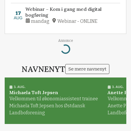
Webinar – Kom i gang med digital
17
bogføring
AUG
mandag
Webinar - ONLINE
Annonce
Loading...
NAVNENYT
Se mere navnenyt
3. AUG.
3. AUG.
Michaela Toft Jepsen
Anette Pl
Velkommen til økonomiassistent trainee
Velkommen 
Michaela Toft Jepsen hos Østdansk
Anette Pl
Landboforening
Landbofor