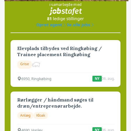
i samarbejde med
81
ledige stillinger
Opret agent
Se alle jobs
Elevplads tilbydes ved Ringkøbing /
Trainee placement Ringkøbing
Grise
6950, Ringkøbing
06. aug.
NY
Rørlægger / håndmand søges til
dræn/entreprenørarbejde.
Anlæg
Kloak
4690, Haslev
06. aug.
NY