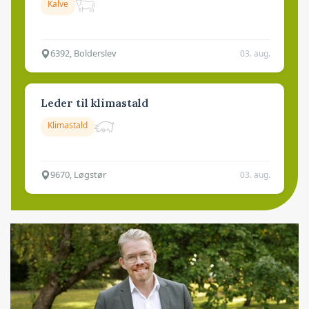
Kalve
6392, Bolderslev
03. aug.
Leder til klimastald
Klimastald
9670, Løgstør
03. aug.