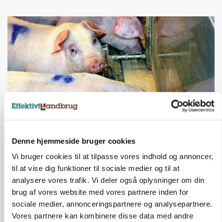
GRISE
Denne hjemmeside bruger cookies
Danish Crown slår igen i noteringsstrid: Tysk
gab er 3 kroner – ikke 4,30
Vi bruger cookies til at tilpasse vores indhold og annoncer,
til at vise dig funktioner til sociale medier og til at
Annonce
analysere vores trafik. Vi deler også oplysninger om din
brug af vores website med vores partnere inden for
sociale medier, annonceringspartnere og analysepartnere.
Vores partnere kan kombinere disse data med andre