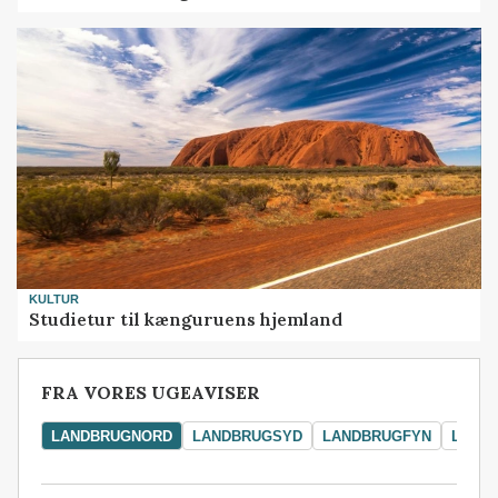
KULTUR
Studietur til kænguruens hjemland
FRA VORES UGEAVISER
LANDBRUGNORD
LANDBRUGSYD
LANDBRUGFYN
LAND