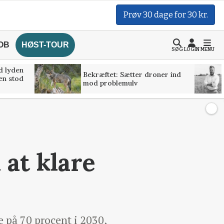
Prøv 30 dage for 30 kr.
OB
HØST-TOUR
SØG
LOGIN
MENU
d lyden
Bekræftet: Sætter droner ind
ven stod
mod problemulv
 at klare
 på 70 procent i 2030,