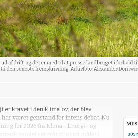
ud af drift, og det er med til at presse landbruget i forhold t
til den seneste fremskrivning. Arkivfoto: Alexander Dornwir
t er kravet i den klimalov, der blev
n har været genstand for intens debat. Nu
MES
ning for 2026 fra Klima-, Energi- og
mark samlet set står til at nå målet i
BUSI