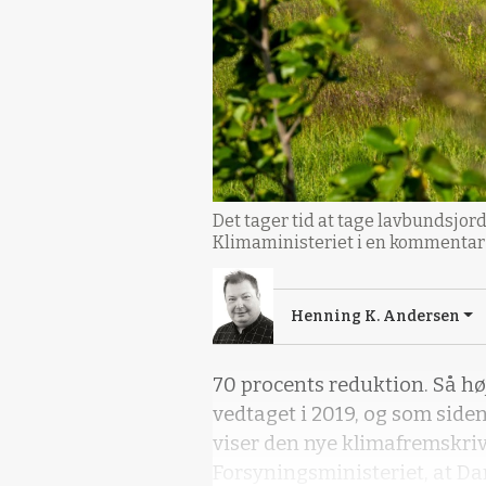
Det tager tid at tage lavbundsjord 
Klimaministeriet i en kommentar 
Henning K. Andersen
70 procents reduktion. Så høj
vedtaget i 2019, og som side
viser den nye klimafremskriv
Forsyningsministeriet, at Dan