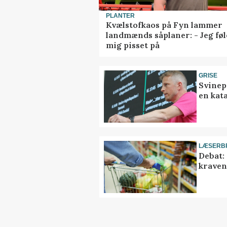
PLANTER
Kvælstofkaos på Fyn lammer
landmænds såplaner: - Jeg føl
mig pisset på
GRISE
Svinep
en kat
LÆSERB
Debat:
kravene