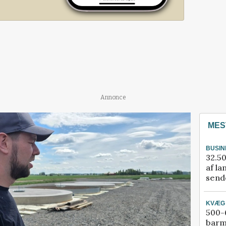
Annonce
MES
BUSIN
32.50
af la
sende
KVÆG
500-6
barm