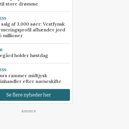
 til store drømme
ESS
 salg af 3.000 søer: Vestfynsk
rmeringsprofil afhænder jord
5 millioner
UR
egård holder høstdag
ESS
urs rammer midtjysk
inhandler efter navneskifte
Se flere nyheder her
Annonce