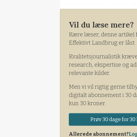
2030. Rapporten, der blev offe
Vil du læse mere?
Kære læser, denne artikel 
Effektivt Landbrug er låst.
Kvalitetsjournalistik kræv
research, ekspertise og ad
relevante kilder.
Men vi vil rigtig gerne tilb
digitalt abonnement i 30 d
kun 30 kroner.
Prøv 30 dage for 30 
Allerede abonnement?
Log