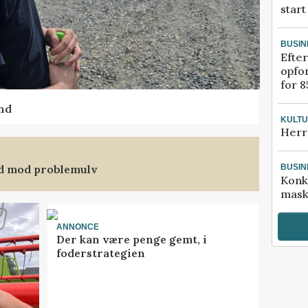
start
BUSIN
Efter
opfo
for 8
nd
KULT
Herr
nd mod problemulv
BUSIN
Konk
mask
ANNONCE
Der kan være penge gemt, i
foderstrategien