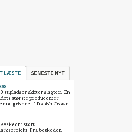
T LÆSTE
SENESTE NYT
ESS
0 stipladser skifter slagteri: En
ndets største producenter
r nu grisene til Danish Crown
00 køer i stort
arksprojekt: Fra beskeden