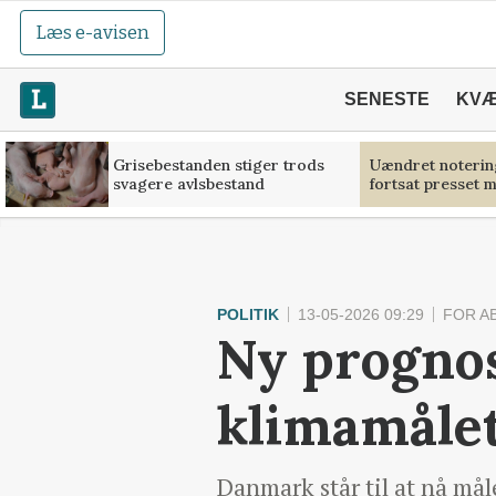
Læs e-avisen
SENESTE
KV
Grisebestanden stiger trods
Uændret noterin
svagere avlsbestand
fortsat presset 
POLITIK
13-05-2026 09:29
FOR A
Ny prognos
klimamålet
Danmark står til at nå må