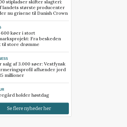
00 stipladser skifter slagteri:
f landets største producenter
er nu grisene til Danish Crown
G
600 køer i stort
marksprojekt: Fra beskeden
t til store drømme
NESS
r salg af 3.000 søer: Vestfynsk
rmeringsprofil afhænder jord
85 millioner
UR
regård holder høstdag
Se flere nyheder her