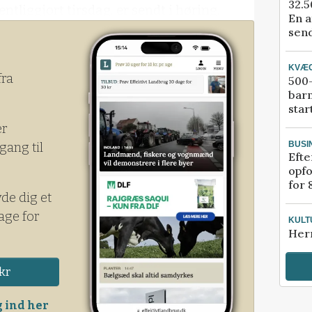
32.5
ntliggjort tirsdag, er sendt i høring.
En a
send
KVÆ
fra
500-
bar
star
er
BUSI
gang til
Efte
opfo
for 
yde dig et
age for
KULT
Her
kr
 ind her