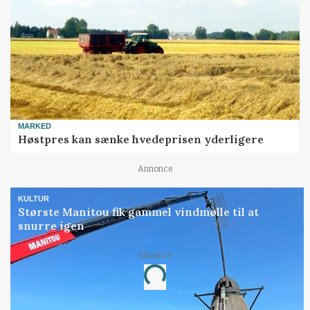
MARKED
Høstpres kan sænke hvedeprisen yderligere
Annonce
KULTUR
Største Manitou fik gammel vindmølle til at
snurre igen
Loading...
Annonce