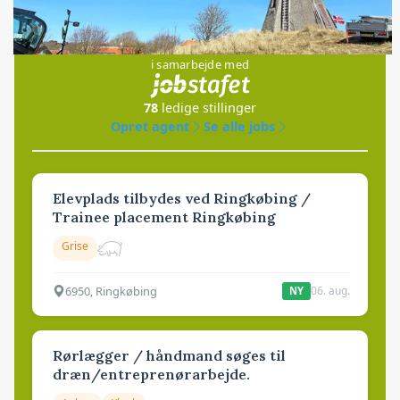
Jobs
i samarbejde med
78
ledige stillinger
Opret agent
Se alle jobs
Elevplads tilbydes ved Ringkøbing /
Trainee placement Ringkøbing
Grise
6950, Ringkøbing
06. aug.
NY
Rørlægger / håndmand søges til
dræn/entreprenørarbejde.