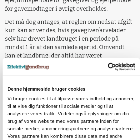
ejer/driftsperiode for gavegiver og ejerperiode
for gavemodtager i øvrigt overholdes.
Det må dog antages, at reglen om nedsat afgift
kun kan anvendes, hvis gavegiver/arvelader
selv har drevet landbruget i en periode på
mindst 1 år af den samlede ejertid. Omvendt
kan et landbrug, der altid har været
bortforpagtet, næppe overdrages med nedsat
afgift. Ved tvivl tilråder vi at indhente en
bindende besked fra Skattestyrelsen, inden
generationsskiftet påbegyndes.
Denne hjemmeside bruger cookies
Vi bruger cookies til at tilpasse vores indhold og annoncer,
Få aktuelle nyheder i indbakken
til at vise dig funktioner til sociale medier og til at
analysere vores trafik. Vi deler også oplysninger om din
brug af vores website med vores partnere inden for
Tilmeld
sociale medier, annonceringspartnere og analysepartnere.
Vores partnere kan kombinere disse data med andre