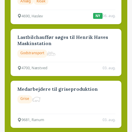
Anlæg
Kloak
4690, Haslev
06. aug.
NY
Lastbilchauffør søges til Henrik Haves
Maskinstation
Godstransport
4700, Næstved
03. aug.
Medarbejdere til griseproduktion
Grise
9681, Ranum
03. aug.