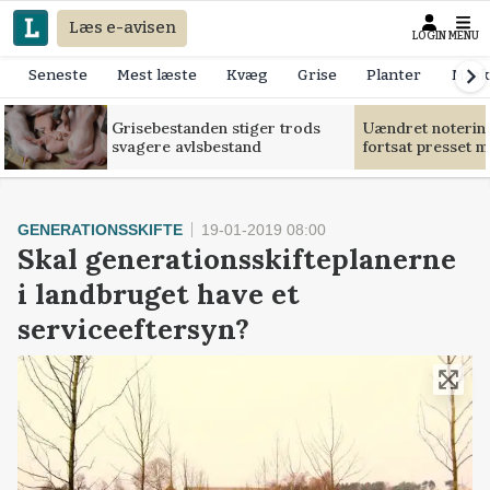
Læs e-avisen
LOGIN
MENU
Seneste
Mest læste
Kvæg
Grise
Planter
Mask
Grisebestanden stiger trods
Uændret notering
svagere avlsbestand
fortsat presset 
GENERATIONSSKIFTE
19-01-2019 08:00
Skal generationsskifteplanerne
i landbruget have et
serviceeftersyn?