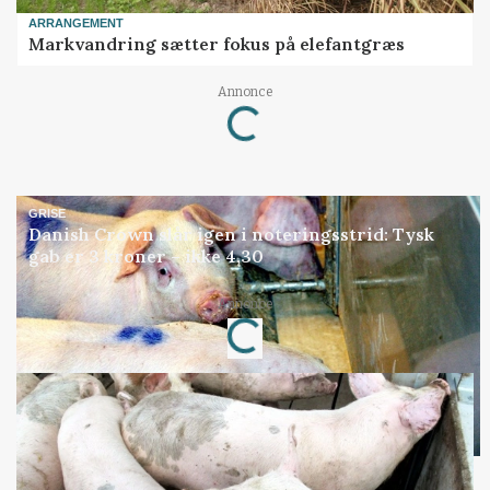
ARRANGEMENT
Markvandring sætter fokus på elefantgræs
Annonce
Loading...
GRISE
Danish Crown slår igen i noteringsstrid: Tysk
gab er 3 kroner – ikke 4,30
Annonce
Loading...