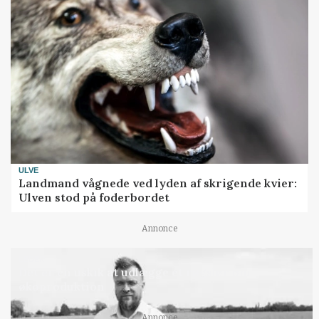
ULVE
Landmand vågnede ved lyden af skrigende kvier:
Ulven stod på foderbordet
Annonce
LEDER
Det er en uskik at udlægge et røgslør om
økoproduktion
Annonce