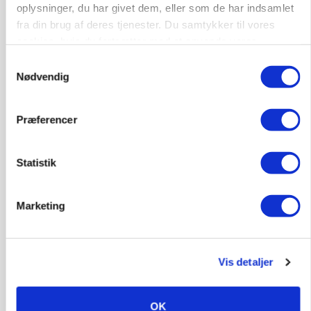
Ved tilmelding af nyhedsbrevet accepterer du L-
oplysninger, du har givet dem, eller som de har indsamlet
Mediehus A/S privatlivspolitik.
Læs den her.
fra din brug af deres tjenester. Du samtykker til vores
cookies, hvis du fortsætter med at anvende vores
hjemmeside.
Samtykkevalg
Nødvendig
Præferencer
Statistik
Marketing
Vis detaljer
POLITIK
Bønder holder vagt ved Rusland
OK
Annonce