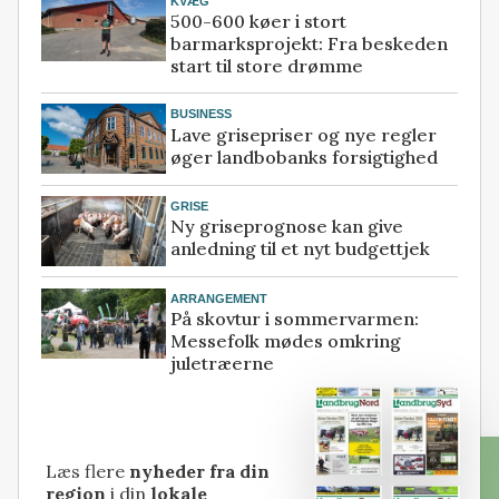
KVÆG
500-600 køer i stort
barmarksprojekt: Fra beskeden
start til store drømme
BUSINESS
Lave grisepriser og nye regler
øger landbobanks forsigtighed
GRISE
Ny griseprognose kan give
anledning til et nyt budgettjek
ARRANGEMENT
På skovtur i sommervarmen:
Messefolk mødes omkring
juletræerne
Læs flere
nyheder fra din
region
i din
lokale