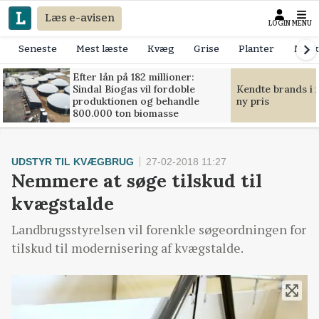
Læs e-avisen
LOGIN
MENU
Seneste
Mest læste
Kvæg
Grise
Planter
Mask
Efter lån på 182 millioner:
Sindal Biogas vil fordoble
Kendte brands i f
produktionen og behandle
ny pris
800.000 ton biomasse
UDSTYR TIL KVÆGBRUG
27-02-2018 11:27
Nemmere at søge tilskud til
kvægstalde
Landbrugsstyrelsen vil forenkle søgeordningen for
tilskud til modernisering af kvægstalde.