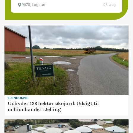
9670, Løgstør
03. aug.
EJENDOMME
Udbyder 128 hektar økojord: Udsigt til
millionhandel i Jelling