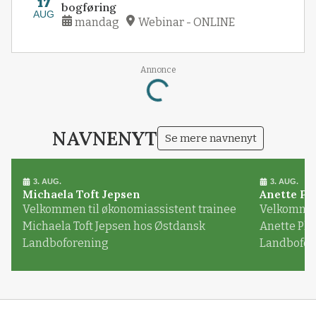
17
bogføring
AUG
mandag
Webinar - ONLINE
Annonce
Loading...
NAVNENYT
Se mere navnenyt
3. AUG.
3. AUG.
Michaela Toft Jepsen
Anette Pl
Velkommen til økonomiassistent trainee
Velkommen 
Michaela Toft Jepsen hos Østdansk
Anette Pl
Landboforening
Landbofor