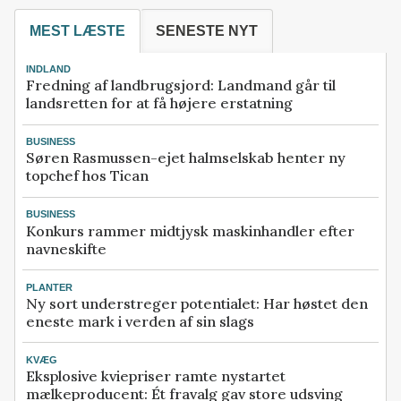
MEST LÆSTE
SENESTE NYT
INDLAND
Fredning af landbrugsjord: Landmand går til
landsretten for at få højere erstatning
BUSINESS
Søren Rasmussen-ejet halmselskab henter ny
topchef hos Tican
BUSINESS
Konkurs rammer midtjysk maskinhandler efter
navneskifte
PLANTER
Ny sort understreger potentialet: Har høstet den
eneste mark i verden af sin slags
KVÆG
Eksplosive kviepriser ramte nystartet
mælkeproducent: Ét fravalg gav store udsving