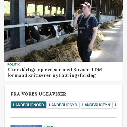
POLITIK
Efter dårlige oplevelser med Bovaer: LDM-
formand kritiserer nyt høringsforslag
FRA VORES UGEAVISER
LANDBRUGNORD
LANDBRUGSYD
LANDBRUGFYN
LAND