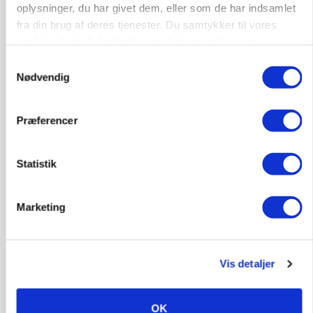
Annonce
oplysninger, du har givet dem, eller som de har indsamlet
fra din brug af deres tjenester. Du samtykker til vores
MARKED
cookies, hvis du fortsætter med at anvende vores
USA: Oksekød steg i værdi i juni – svinekød faldt
hjemmeside.
Samtykkevalg
Nødvendig
Annonce
Loading...
Præferencer
Statistik
Marketing
Vis detaljer
AGROMEK
Ny Kartoffeldag på Agromek skal samle hele
OK