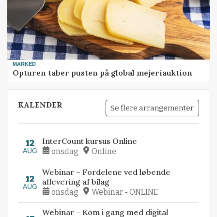
MARKED
Opturen taber pusten på global mejeriauktion
KALENDER
Se flere arrangementer
InterCount kursus Online
12
AUG
onsdag
Online
Webinar – Fordelene ved løbende
12
aflevering af bilag
AUG
onsdag
Webinar - ONLINE
Webinar – Kom i gang med digital