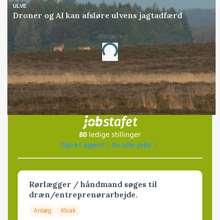
ULVE
Droner og AI kan afsløre ulvens jagtadfærd
Annonce
Loading...
Jobs
i samarbejde med
80
ledige stillinger
Opret agent
Se alle jobs
Rørlægger / håndmand søges til
dræn/entreprenørarbejde.
Anlæg
Kloak