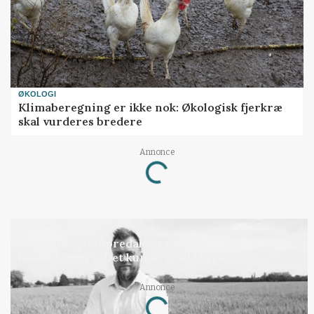
ØKOLOGI
Klimaberegning er ikke nok: Økologisk fjerkræ
skal vurderes bredere
Annonce
Loading...
LEDER
Befriende, at topredaktør erkender, hun er
blevet klogere. Det kunne vi alle lære af
Annonce