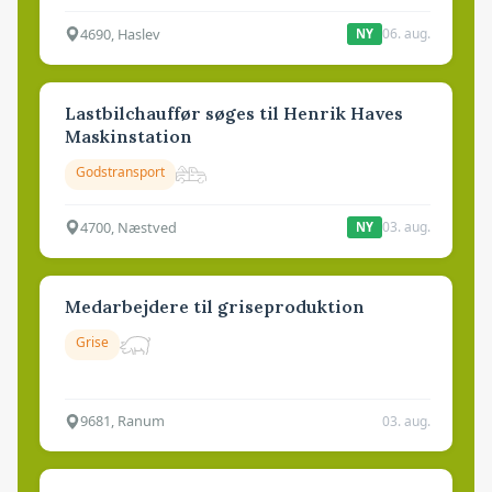
4690, Haslev
06. aug.
NY
Lastbilchauffør søges til Henrik Haves
Maskinstation
Godstransport
4700, Næstved
03. aug.
NY
Medarbejdere til griseproduktion
Grise
9681, Ranum
03. aug.