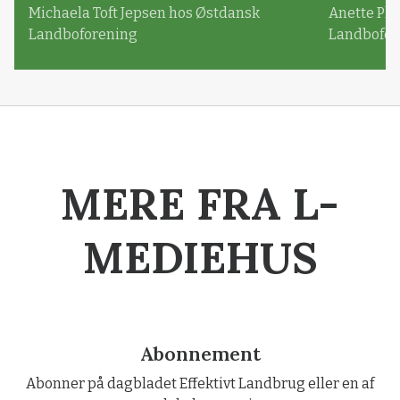
Michaela Toft Jepsen hos Østdansk
Anette Pl
Landboforening
Landbofor
MERE FRA L-
MEDIEHUS
Abonnement
Abonner på dagbladet Effektivt Landbrug eller en af