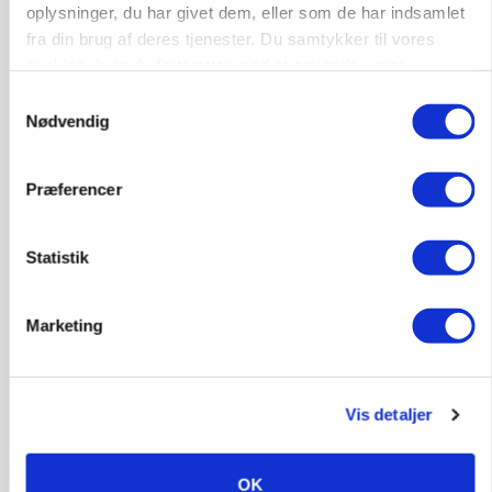
oplysninger, du har givet dem, eller som de har indsamlet
fra din brug af deres tjenester. Du samtykker til vores
cookies, hvis du fortsætter med at anvende vores
hjemmeside.
Samtykkevalg
Nødvendig
Præferencer
MARKED
Uændret notering: Spæde lyspunkter i fortsat
presset marked for oksekød
Statistik
Marketing
Vis detaljer
OK