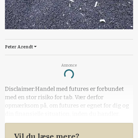
Peter Arendt
Annonce
Loading...
Disclaimer:Handel med futures er forbundet
med en stor risiko for tab. Vær derfor
opmærksom på, om futures er egnet for dig og
din finansielle situation, inden du handler.
Vil du læse mere?