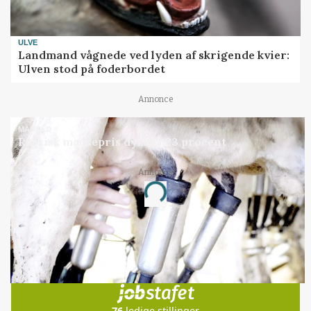
ULVE
Landmand vågnede ved lyden af skrigende kvier:
Ulven stod på foderbordet
Annonce
MARKED
Russisk mælkepris dykker 23 procent
Annonce
Loading...
Jobs
i samarbejde med
76
ledige stillinger