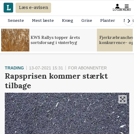
Læs e-avisen
LOGIN
MENU
Seneste
Mest læste
Kvæg
Grise
Planter
Mask
KWS Rallys topper årets
Fjerkræbranchen:
sortsforsøg i vinterbyg
konkurrence- og
TRADING
13-07-2021 15:31
FOR ABONNENTER
Rapsprisen kommer stærkt
tilbage