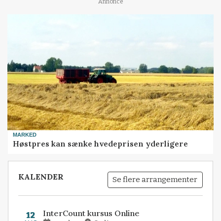
Annonce
MARKED
Høstpres kan sænke hvedeprisen yderligere
KALENDER
Se flere arrangementer
InterCount kursus Online
12