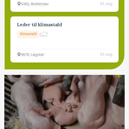
6392, Bolderslev
03. aug.
Leder til klimastald
Klimastald
9670, Løgstør
03. aug.