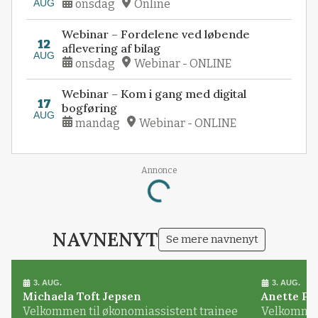
AUG
onsdag
Online
Webinar – Fordelene ved løbende
12
aflevering af bilag
AUG
onsdag
Webinar - ONLINE
Webinar – Kom i gang med digital
17
bogføring
AUG
mandag
Webinar - ONLINE
Annonce
Loading...
NAVNENYT
Se mere navnenyt
3. AUG.
3. AUG.
Michaela Toft Jepsen
Anette Pl
Velkommen til økonomiassistent trainee
Velkommen 