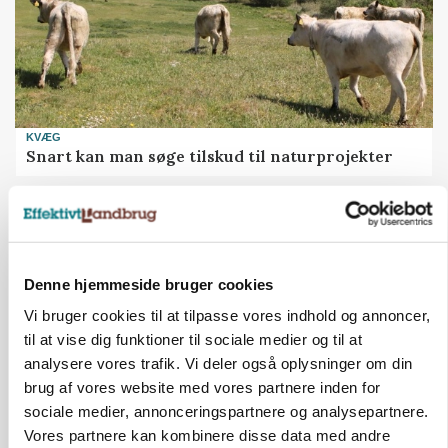
KVÆG
Snart kan man søge tilskud til naturprojekter
Annonce
PLANTER
Før såmaskinen kører: Her er efterårets største
skadedyrsrisici
Denne hjemmeside bruger cookies
Vi bruger cookies til at tilpasse vores indhold og annoncer,
Annonce
til at vise dig funktioner til sociale medier og til at
Loading...
analysere vores trafik. Vi deler også oplysninger om din
brug af vores website med vores partnere inden for
sociale medier, annonceringspartnere og analysepartnere.
Vores partnere kan kombinere disse data med andre