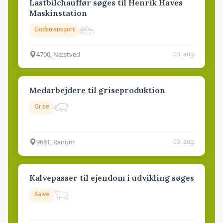
Lastbilchauffør søges til Henrik Haves
Maskinstation
Godstransport
4700, Næstved
03. aug.
Medarbejdere til griseproduktion
Grise
9681, Ranum
03. aug.
Kalvepasser til ejendom i udvikling søges
Kalve