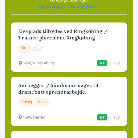
Opret agent
Se alle jobs
Elevplads tilbydes ved Ringkøbing /
Trainee placement Ringkøbing
Grise
6950, Ringkøbing
06. aug.
NY
Rørlægger / håndmand søges til
dræn/entreprenørarbejde.
Anlæg
Kloak
4690, Haslev
06. aug.
NY