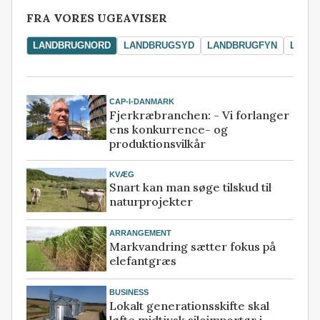
FRA VORES UGEAVISER
LANDBRUGNORD
LANDBRUGSYD
LANDBRUGFYN
LAND
CAP-I-DANMARK
Fjerkræbranchen: - Vi forlanger
ens konkurrence- og
produktionsvilkår
KVÆG
Snart kan man søge tilskud til
naturprojekter
ARRANGEMENT
Markvandring sætter fokus på
elefantgræs
BUSINESS
Lokalt generationsskifte skal
løfte midtjysk siloimportør i