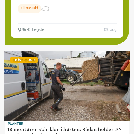
Klimastald
9670, Løgstør
03. aug.
HØST-TOUR
PLANTER
18 montører står klar i høsten: Sådan holder PN