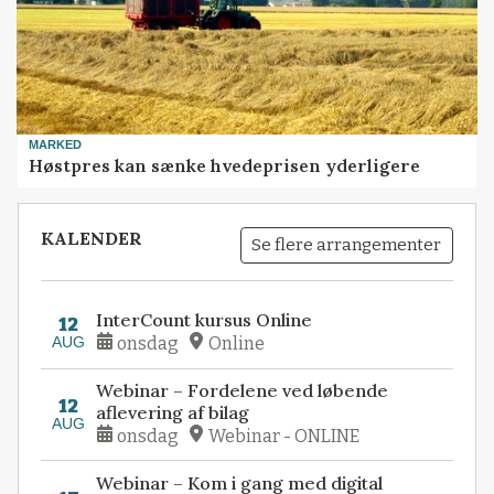
MARKED
Høstpres kan sænke hvedeprisen yderligere
KALENDER
Se flere arrangementer
InterCount kursus Online
12
AUG
onsdag
Online
Webinar – Fordelene ved løbende
12
aflevering af bilag
AUG
onsdag
Webinar - ONLINE
Webinar – Kom i gang med digital