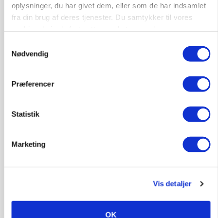
oplysninger, du har givet dem, eller som de har indsamlet
fra din brug af deres tjenester. Du samtykker til vores
KVÆG
cookies, hvis du fortsætter med at anvende vores
Snart kan man søge tilskud til naturprojekter
hjemmeside.
Samtykkevalg
Nødvendig
Annonce
PLANTER
Før såmaskinen kører: Her er efterårets største
Præferencer
skadedyrsrisici
Loading...
Statistik
Annonce
Marketing
Vis detaljer
OK