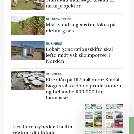
naturprojekter
ARRANGEMENT
Markvandring sætter fokus på
elefantgræs
BUSINESS
Lokalt generationsskifte skal
løfte midtjysk siloimportør i
Norden
BUSINESS
Efter lån på 182 millioner: Sindal
Biogas vil fordoble produktionen
og behandle 800.000 ton
biomasse
Læs flere
nyheder fra din
region
i din
lokale