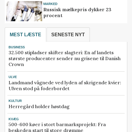
MARKED
Russisk mælkepris dykker 23
procent
MEST LÆSTE
SENESTE NYT
BUSINESS
32.500 stipladser skifter slagteri: En af landets
største producenter sender nu grisene til Danish
Crown
ULVE
Landmand vågnede ved lyden af skrigende kvier:
Ulven stod på foderbordet
KULTUR
Herregård holder høstdag
KVÆG
500-600 køer i stort barmarksprojekt: Fra
beskeden start til store drømme