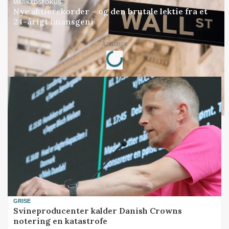
MARKEDSFOKUS
Nye aktierekorder – og den brutale lektie fra et
24-årigt finansgeni
Loading...
Annonce
GRISE
Svineproducenter kalder Danish Crowns
notering en katastrofe