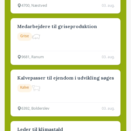
4700, Næstved
03. aug.
Medarbejdere til griseproduktion
Grise
9681, Ranum
03. aug.
Kalvepasser til ejendom i udvikling søges
Kalve
6392, Bolderslev
03. aug.
Leder til klimastald