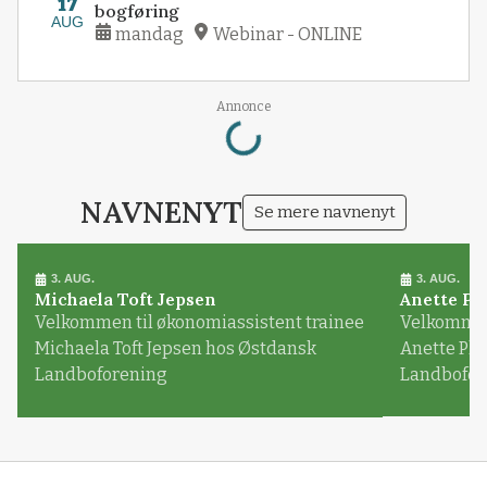
17
bogføring
AUG
mandag
Webinar - ONLINE
Loading...
Annonce
NAVNENYT
Se mere navnenyt
3. AUG.
3. AUG.
Michaela Toft Jepsen
Anette Pl
Velkommen til økonomiassistent trainee
Velkommen 
Michaela Toft Jepsen hos Østdansk
Anette Pl
Landboforening
Landbofor