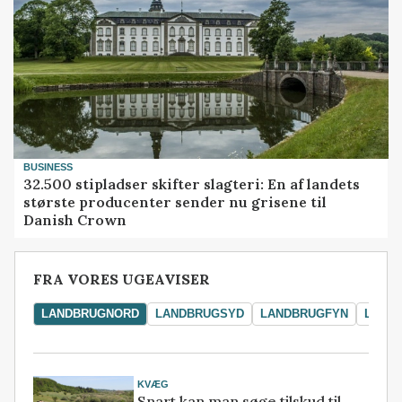
BUSINESS
32.500 stipladser skifter slagteri: En af landets
største producenter sender nu grisene til
Danish Crown
FRA VORES UGEAVISER
LANDBRUGNORD
LANDBRUGSYD
LANDBRUGFYN
LAND
KVÆG
Snart kan man søge tilskud til