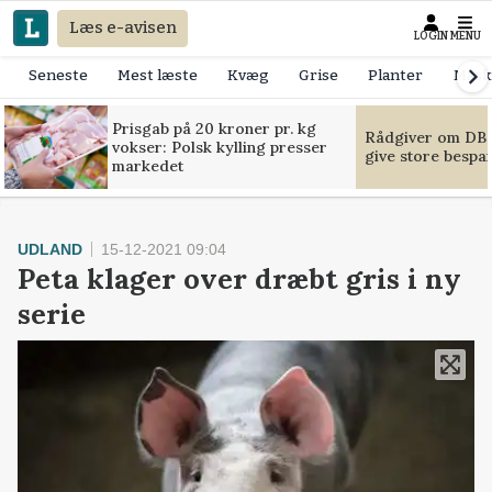
Læs e-avisen
LOGIN
MENU
Seneste
Mest læste
Kvæg
Grise
Planter
Mask
Prisgab på 20 kroner pr. kg
Rådgiver om DB-
vokser: Polsk kylling presser
give store bespa
markedet
UDLAND
15-12-2021 09:04
Peta klager over dræbt gris i ny
serie