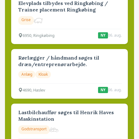
Elevplads tilbydes ved Ringkøbing /
Trainee placement Ringkøbing
Grise
6950, Ringkøbing
06. aug.
NY
Rørlægger / håndmand søges til
dræn/entreprenørarbejde.
Anlæg
Kloak
4690, Haslev
06. aug.
NY
Lastbilchauffør søges til Henrik Haves
Maskinstation
Godstransport