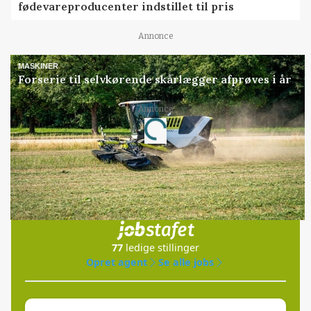
fødevareproducenter indstillet til pris
Annonce
MASKINER
Forserie til selvkørende skårlægger afprøves i år
Annonce
Loading...
Jobs
i samarbejde med
77
ledige stillinger
Opret agent
Se alle jobs