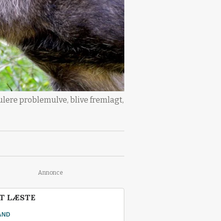
ulere problemulve, blive fremlagt,
Annonce
T LÆSTE
AND