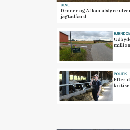
ULVE
Droner og AI kan afsløre ulve
jagtadfærd
EJENDO
Udbyde
million
POLITIK
Efter 
kritis