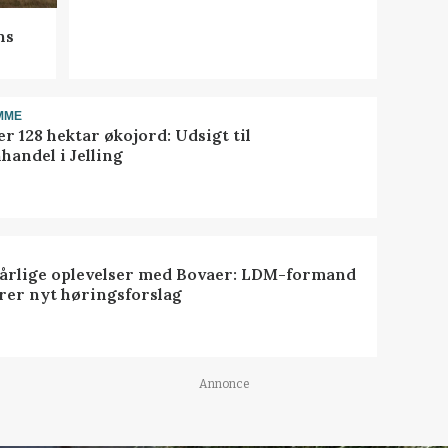
ns
MME
r 128 hektar økojord: Udsigt til
handel i Jelling
dårlige oplevelser med Bovaer: LDM-formand
erer nyt høringsforslag
Annonce