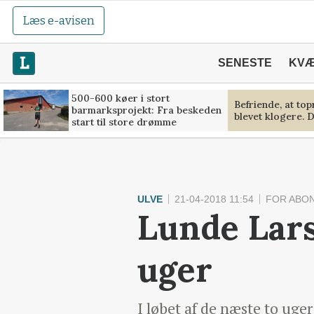
Læs e-avisen
SENESTE
KV
500-600 køer i stort
Befriende, at to
barmarksprojekt: Fra beskeden
blevet klogere. D
start til store drømme
ULVE
21-04-2018 11:54
FOR ABO
Lunde Lars
uger
I løbet af de næste to uge