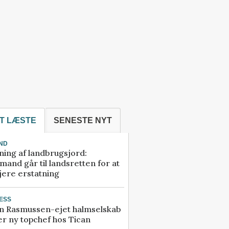
T LÆSTE
SENESTE NYT
ND
ning af landbrugsjord:
and går til landsretten for at
jere erstatning
ESS
n Rasmussen-ejet halmselskab
r ny topchef hos Tican