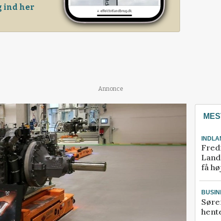
 ind her
Annonce
MES
INDLA
Fred
Landm
få hø
BUSIN
Søre
hente