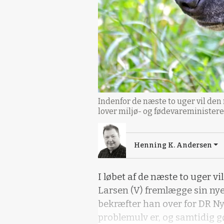
Indenfor de næste to uger vil den
lover miljø- og fødevareministeren
Henning K. Andersen
I løbet af de næste to uger v
Larsen (V) fremlægge sin nye
bekræfter han over for DR Ny
problemulv er, og samtidig g