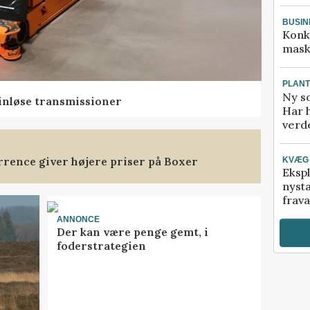
BUSIN
Konk
mask
PLAN
Ny so
rinløse transmissioner
Har 
verde
rence giver højere priser på Boxer
KVÆG
Ekspl
nyst
frava
ANNONCE
Der kan være penge gemt, i
foderstrategien