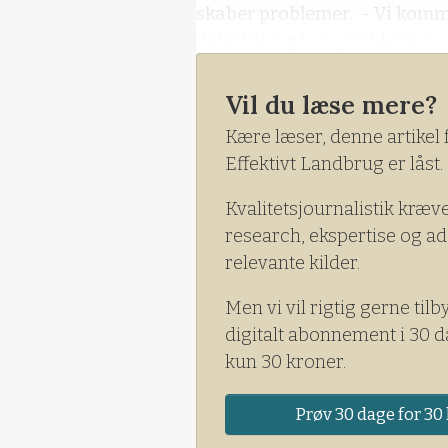
skaber problemer. - Vi komme
definition på en problemulv. 
være trygge, nå
Vil du læse mere?
Kære læser, denne artikel 
Effektivt Landbrug er låst.
Kvalitetsjournalistik kræv
research, ekspertise og ad
relevante kilder.
Men vi vil rigtig gerne tilb
digitalt abonnement i 30 d
kun 30 kroner.
Prøv 30 dage for 30 