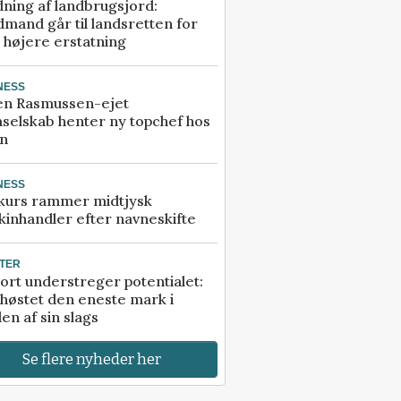
ning af landbrugsjord:
mand går til landsretten for
å højere erstatning
NESS
en Rasmussen-ejet
selskab henter ny topchef hos
an
NESS
kurs rammer midtjysk
inhandler efter navneskifte
TER
ort understreger potentialet:
høstet den eneste mark i
en af sin slags
Se flere nyheder her