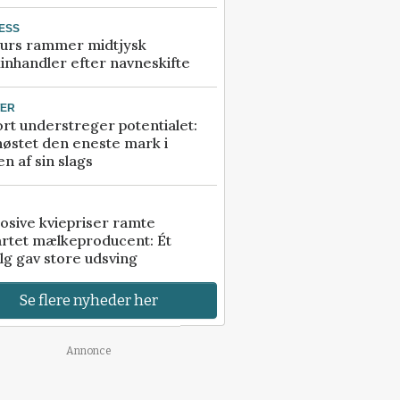
ESS
urs rammer midtjysk
inhandler efter navneskifte
TER
rt understreger potentialet:
høstet den eneste mark i
n af sin slags
osive kviepriser ramte
artet mælkeproducent: Ét
lg gav store udsving
Se flere nyheder her
Annonce