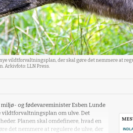
 nye vildtforvaltningsplan, der skal gøre det nemmere at reg
. Arkivfoto: LLN Press.
il miljø- og fødevareminister Esben Lunde
 vildtforvaltningsplan om ulve. Det
MES
heder. Planen skal omdefinere, hvad en
øre det nemmere at regulere de ulve, der
INDL