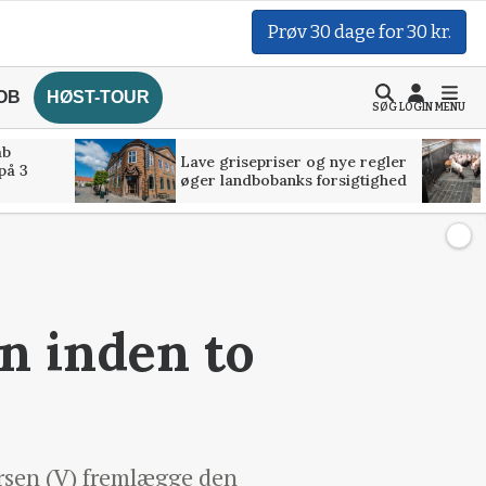
Prøv 30 dage for 30 kr.
OB
HØST-TOUR
SØG
LOGIN
MENU
åb
Lave grisepriser og nye regler
på 3
øger landbobanks forsigtighed
n inden to
arsen (V) fremlægge den