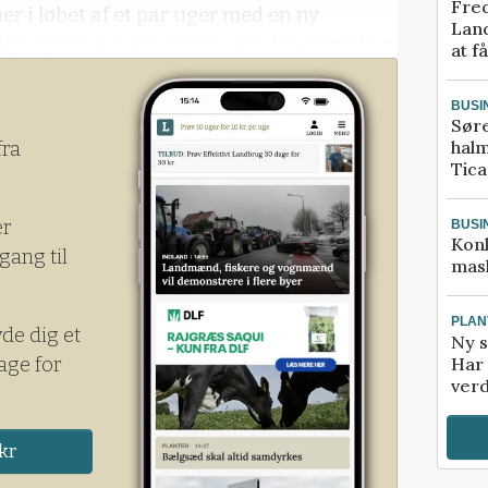
Fred
r i løbet af et par uger med en ny
Land
Jeg synes, det er vigtigt at vi danskere kan
at f
BUSI
Sør
halm
fra
Tic
er
BUSI
Kon
gang til
mask
PLAN
yde dig et
Ny s
age for
Har 
verd
kr