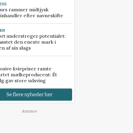
ESS
urs rammer midtjysk
inhandler efter navneskifte
TER
rt understreger potentialet:
høstet den eneste mark i
n af sin slags
osive kviepriser ramte
artet mælkeproducent: Ét
lg gav store udsving
Se flere nyheder her
Annonce