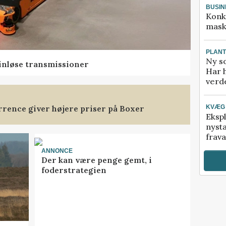
BUSIN
Konk
mask
PLAN
Ny so
rinløse transmissioner
Har 
verde
rence giver højere priser på Boxer
KVÆG
Ekspl
nyst
frava
ANNONCE
Der kan være penge gemt, i
foderstrategien