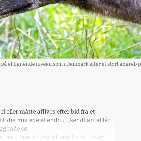
 på et lignende niveau som i Danmark efter et stort angreb på
l eller måtte aflives efter bid fra et
amtidig mistede et endnu ukendt antal får
iggende sø.
bureau dpa. Angrebet fandt sted i byen