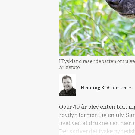
I Tyskland raser debatten om ulve
Arkivfoto
Henning K. Andersen
Over 40 år blev enten bidt ihje
rovdyr, formentlig en ulv. S
livet ved at drukne i en nærl
Det skriver det tyske nyheds