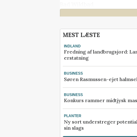
Bad Wildbad
Vil du læse mere?
MEST LÆSTE
Kære læser, denne artikel 
Effektivt Landbrug er låst.
INDLAND
Fredning af landbrugsjord: Lan
Kvalitetsjournalistik kræv
erstatning
research, ekspertise og ad
relevante kilder.
BUSINESS
Søren Rasmussen-ejet halmsel
Men vi vil rigtig gerne tilb
digitalt abonnement i 30 d
BUSINESS
Konkurs rammer midtjysk mask
kun 30 kroner.
PLANTER
Prøv 30 dage for 30 
Ny sort understreger potential
sin slags
Allerede abonnement?
Log