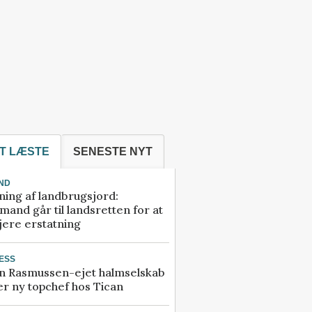
T LÆSTE
SENESTE NYT
ND
ning af landbrugsjord:
and går til landsretten for at
jere erstatning
ESS
n Rasmussen-ejet halmselskab
r ny topchef hos Tican