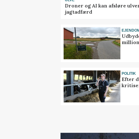
Droner og AI kan afsløre ulve
jagtadfærd
EJENDO
Udbyde
million
POLITIK
Efter 
kritis