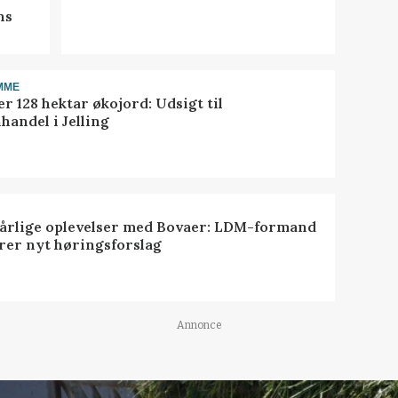
ns
MME
r 128 hektar økojord: Udsigt til
handel i Jelling
dårlige oplevelser med Bovaer: LDM-formand
erer nyt høringsforslag
Annonce