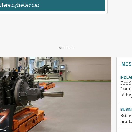
 flere nyheder her
Annonce
MES
INDLA
Fred
Landm
få hø
BUSIN
Søre
hente