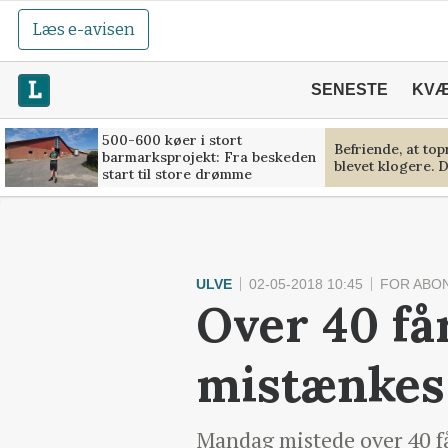
Læs e-avisen
SENESTE
KV
500-600 køer i stort
Befriende, at to
barmarksprojekt: Fra beskeden
blevet klogere. D
start til store drømme
ULVE
02-05-2018 10:45
FOR ABO
Over 40 få
mistænkes
Mandag mistede over 40 får