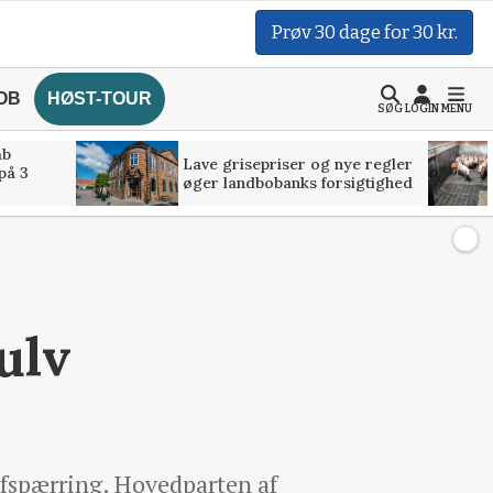
Prøv 30 dage for 30 kr.
OB
HØST-TOUR
SØG
LOGIN
MENU
åb
Lave grisepriser og nye regler
på 3
øger landbobanks forsigtighed
ulv
 afspærring. Hovedparten af