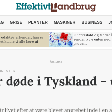
ÆG
GRISE
PLANTER
MASKINER
BUSINESS
J
Olieprisfald og fredsh
predaktør erkender, hun er
sender F5-renten ned 
et kunne vi alle lære af
procent
Annonce
NNENTER
r døde i Tyskland – 
 livet efter at være blevet angrebet inde i en