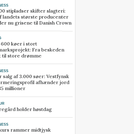
NESS
00 stipladser skifter slagteri:
f landets største producenter
er nu grisene til Danish Crown
G
600 køer i stort
marksprojekt: Fra beskeden
t til store drømme
NESS
r salg af 3.000 søer: Vestfynsk
rmeringsprofil afhænder jord
85 millioner
UR
regård holder høstdag
NESS
kurs rammer midtjysk