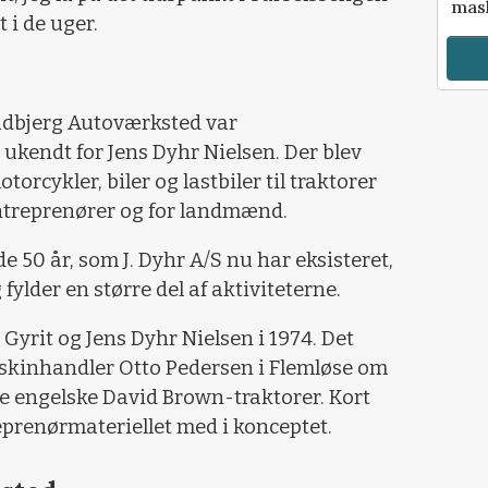
mask
 i de uger.
Gudbjerg Autoværksted var
kendt for Jens Dyhr Nielsen. Der blev
otorcykler, biler og lastbiler til traktorer
entreprenører og for landmænd.
de 50 år, som J. Dyhr A/S nu har eksisteret,
ylder en større del af aktiviteterne.
 Gyrit og Jens Dyhr Nielsen i 1974. Det
askinhandler Otto Pedersen i Flemløse om
de engelske David Brown-traktorer. Kort
eprenørmateriellet med i konceptet.