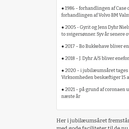
● 1986 – forhandlingen af Case o
forhandlingen af Volvo BM Valm
● 2005 - Gyrit og Jens Dyhr Nie
to svigersønner. Syv år senere
● 2017 – Bo Bukkehave bliver ene
● 2018 – J. Dyhr A/S bliver enefo
● 2020 – i jubilæumsåret tages 
Virksomheden beskæftiger 15 
● 2021 – på grund af coronaen u
næste år
Her i jubilæumsåret fremstå
med gode faciliteter til de nu