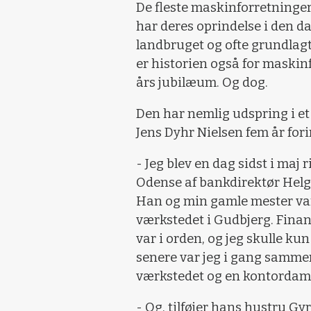
De fleste maskinforretninger
har deres oprindelse i den 
landbruget og ofte grundlagt
er historien også for maskin
års jubilæum. Og dog.
Den har nemlig udspring i e
Jens Dyhr Nielsen fem år for
- Jeg blev en dag sidst i maj 
Odense af bankdirektør Helg
Han og min gamle mester var 
værkstedet i Gudbjerg. Finan
var i orden, og jeg skulle ku
senere var jeg i gang samme
værkstedet og en kontordam
- Og, tilføjer hans hustru Gyr