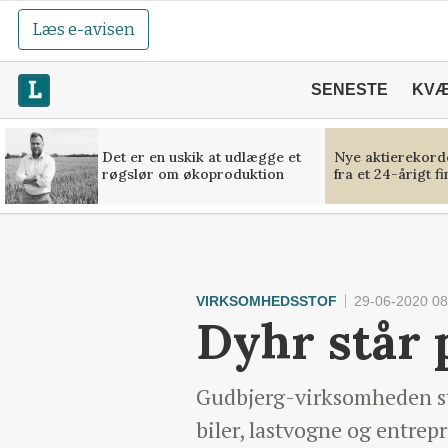
Læs e-avisen
SENESTE
KV
Det er en uskik at udlægge et
Nye aktierekorde
røgslør om økoproduktion
fra et 24-årigt f
VIRKSOMHEDSSTOF
29-06-2020 08
Dyhr står 
Gudbjerg-virksomheden star
biler, lastvogne og entre