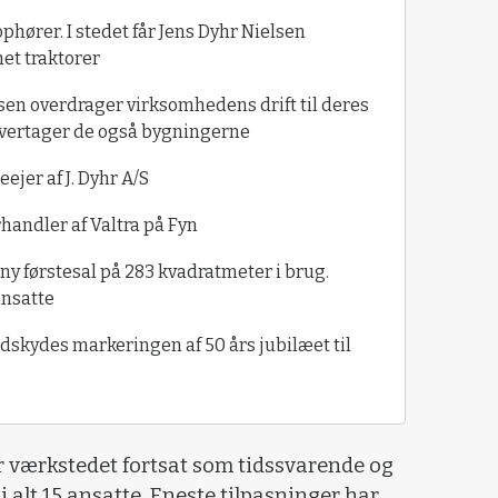
phører. I stedet får Jens Dyhr Nielsen
et traktorer
lsen overdrager virksomhedens drift til deres
 overtager de også bygningerne
ejer af J. Dyhr A/S
rhandler af Valtra på Fyn
ny førstesal på 283 kvadratmeter i brug.
ansatte
dskydes markeringen af 50 års jubilæet til
r værkstedet fortsat som tidssvarende og
 i alt 15 ansatte. Eneste tilpasninger har