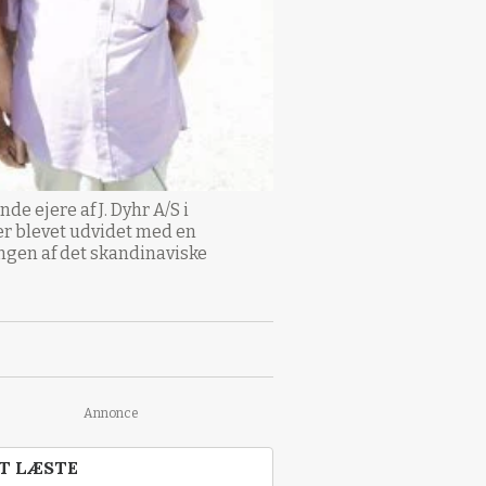
e ejere af J. Dyhr A/S i
er blevet udvidet med en
ingen af det skandinaviske
Annonce
T LÆSTE