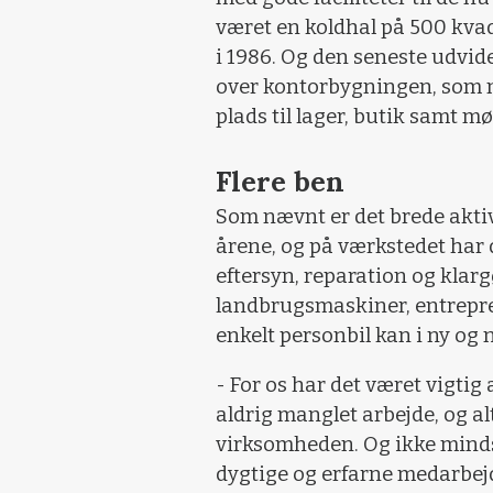
været en koldhal på 500 kva
i 1986. Og den seneste udvid
over kontorbygningen, som ne
plads til lager, butik samt mø
Flere ben
Som nævnt er det brede akti
årene, og på værkstedet har 
eftersyn, reparation og klarg
landbrugsmaskiner, entrepr
enkelt personbil kan i ny og 
- For os har det været vigtig 
aldrig manglet arbejde, og al
virksomheden. Og ikke mindst
dygtige og erfarne medarbej