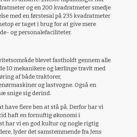
dratmeter og en 200 kvadratmeter smedje
else med en førstesal på 235 kvadratmeter
top er taget i brug for at give mere
de- og personalefaciliteter.
vitetsområde blevet fastholdt gennem alle
de 10 mekanikere og lærlinge travlt med
øring af både traktorer,
enørmaskiner og lastvogne. Også en
næ snige sig derind.
at have flere ben at stå på. Derfor har vi
tid haft en fornuftig økonomi i
 har vi en god kultur og nogle rigtig
dere, lyder det samstemmende fra Jens