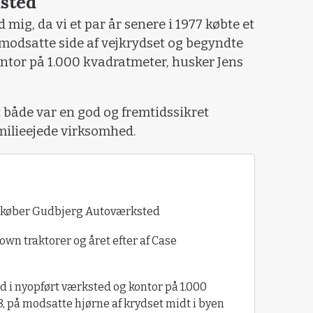
sted
 mig, da vi et par år senere i 1977 købte et
å modsatte side af vejkrydset og begyndte
ntor på 1.000 kvadratmeter, husker Jens
et både var en god og fremtidssikret
amilieejede virksomhed.
sen køber Gudbjerg Autoværksted
own traktorer og året efter af Case
nd i nyopført værksted og kontor på 1.000
, på modsatte hjørne af krydset midt i byen