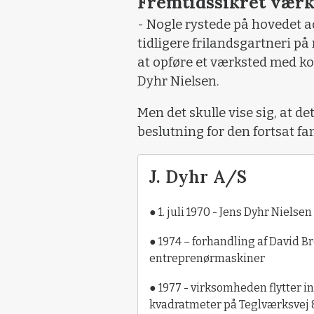
Fremtidssikret værk
- Nogle rystede på hovedet ad
tidligere frilandsgartneri p
at opføre et værksted med ko
Dyhr Nielsen.
Men det skulle vise sig, at d
beslutning for den fortsat f
J. Dyhr A/S
● 1. juli 1970 - Jens Dyhr Niel
● 1974 – forhandling af David Br
entreprenørmaskiner
● 1977 - virksomheden flytter i
kvadratmeter på Teglværksvej 8