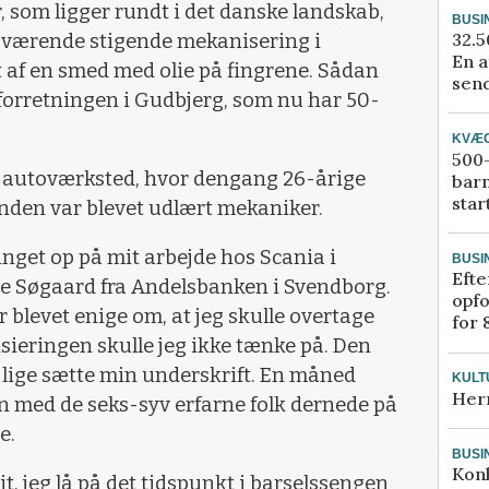
, som ligger rundt i det danske landskab,
BUSI
32.5
daværende stigende mekanisering i
En a
 af en smed med olie på fingrene. Sådan
send
forretningen i Gudbjerg, som nu har 50-
KVÆ
500-
t autoværksted, hvor dengang 26-årige
bar
star
inden var blevet udlært mekaniker.
ringet op på mit arbejde hos Scania i
BUSI
Efte
e Søgaard fra Andelsbanken i Svendborg.
opfo
blevet enige om, at jeg skulle overtage
for 
sieringen skulle jeg ikke tænke på. Den
n lige sætte min underskrift. En måned
KULT
Her
n med de seks-syv erfarne folk dernede på
e.
BUSI
Kon
it, jeg lå på det tidspunkt i barselssengen