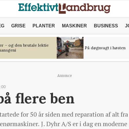
ÆG
GRISE
PLANTER
MASKINER
BUSINESS
J
r – og den brutale lektie
På døgnvagt i høsten
inansgeni
Annonce
:00
på flere ben
tede for 50 år siden med reparation af alt fra k
prenørmaskiner. J. Dyhr A/S er i dag en moderne