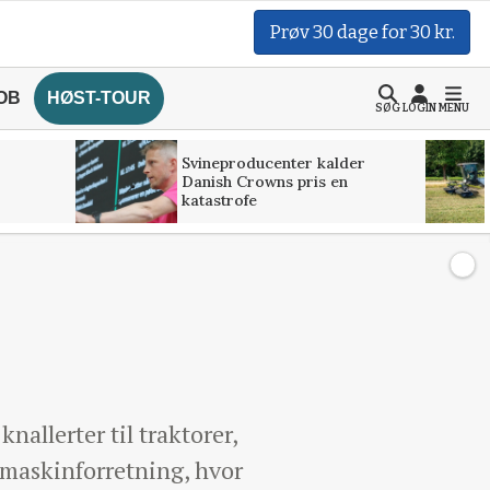
Prøv 30 dage for 30 kr.
OB
HØST-TOUR
SØG
LOGIN
MENU
Svineproducenter kalder
Danish Crowns pris en
katastrofe
nallerter til traktorer,
 maskinforretning, hvor