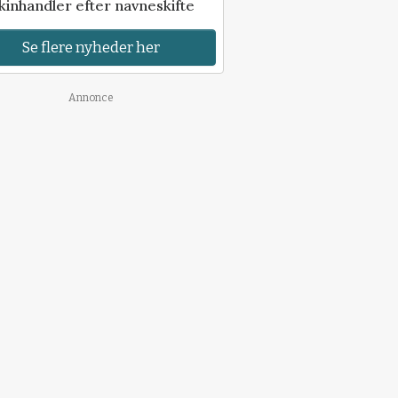
inhandler efter navneskifte
Se flere nyheder her
Annonce