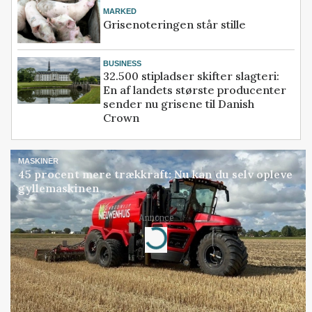
MARKED
Grisenoteringen står stille
BUSINESS
32.500 stipladser skifter slagteri:
En af landets største producenter
sender nu grisene til Danish
Crown
MASKINER
45 procent mere trækkraft: Nu kan du selv opleve
gyllemaskinen
Loading...
Annonce
Jobs inden for