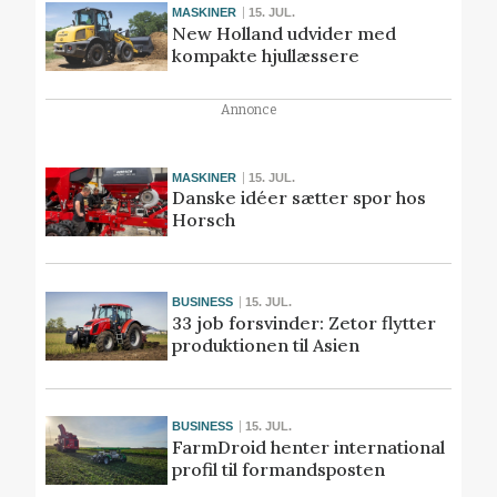
MASKINER
15. JUL.
New Holland udvider med
kompakte hjullæssere
Annonce
MASKINER
15. JUL.
Danske idéer sætter spor hos
Horsch
BUSINESS
15. JUL.
33 job forsvinder: Zetor flytter
produktionen til Asien
BUSINESS
15. JUL.
FarmDroid henter international
profil til formandsposten