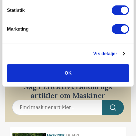
Statistik
Marketing
PLANTER
Dansk sprøjteproducent: - Danske
Vis detaljer
kartoffelavlere går glip af hundredvis af
millioner kroner
OK
Søg i Effektivt Landbrugs
artikler om Maskiner
MASKINER
6. AUG.