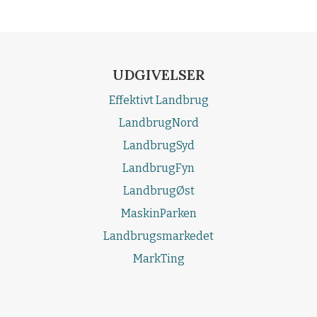
UDGIVELSER
Effektivt Landbrug
LandbrugNord
LandbrugSyd
LandbrugFyn
LandbrugØst
MaskinParken
Landbrugsmarkedet
MarkTing