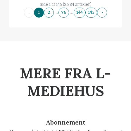
Side 1 af 145 (2.884 artikler)
…
…
‹
1
2
76
144
145
›
MERE FRA L-
MEDIEHUS
Abonnement