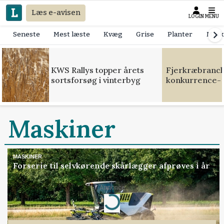
Læs e-avisen
LOGIN
MENU
Seneste
Mest læste
Kvæg
Grise
Planter
Mask
KWS Rallys topper årets
Fjerkræbranche
sortsforsøg i vinterbyg
konkurrence- 
Maskiner
MASKINER
Forserie til selvkørende skårlægger afprøves i år
Loading...
Annonce