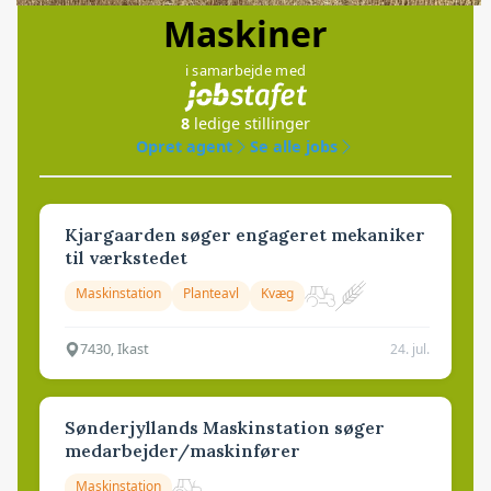
Maskiner
i samarbejde med
8
ledige stillinger
Opret agent
Se alle jobs
Kjargaarden søger engageret mekaniker
til værkstedet
Maskinstation
Planteavl
Kvæg
7430, Ikast
24. jul.
Sønderjyllands Maskinstation søger
medarbejder/maskinfører
Maskinstation