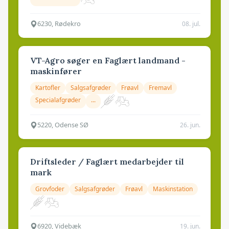
6230, Rødekro
08. jul.
VT-Agro søger en Faglært landmand -
maskinfører
Kartofler
Salgsafgrøder
Frøavl
Fremavl
Specialafgrøder
...
5220, Odense SØ
26. jun.
Driftsleder / Faglært medarbejder til
mark
Grovfoder
Salgsafgrøder
Frøavl
Maskinstation
6920, Videbæk
19. jun.