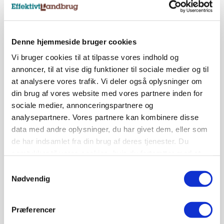
Loading...
Denne hjemmeside bruger cookies
Vi bruger cookies til at tilpasse vores indhold og
annoncer, til at vise dig funktioner til sociale medier og til
at analysere vores trafik. Vi deler også oplysninger om
din brug af vores website med vores partnere inden for
sociale medier, annonceringspartnere og
analysepartnere. Vores partnere kan kombinere disse
data med andre oplysninger, du har givet dem, eller som
de har indsamlet fra din brug af deres tjenester. Du
BUSINESS
Underskud på 25 mio.: Faldende efterspørgsel i
samtykker til vores cookies, hvis du fortsætter med at
USA påvirker fynsk maskinfabrik
anvende vores hjemmeside.
Samtykkevalg
Nødvendig
Præferencer