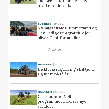
line Brøns-forhandler med
bred maskinpakke
BUSINESS
29. JUL.
Ny salgsaftale i Himmerland og
Thy: Tidligere Agrotek-ejer
bliver Gehl-forhandler
Annonce
MASKINER
28. JUL.
Dæktryksregulering skal tjene
sig hjem på få år
MASKINER
28. JUL.
Claas udvider Volto-
programmet med syv nye
vendere