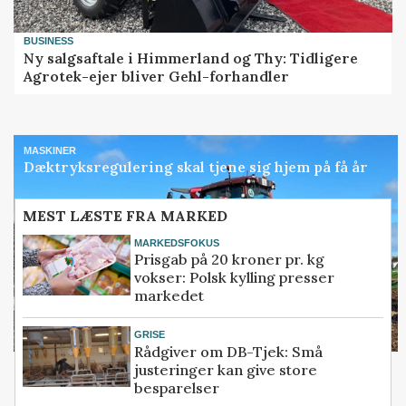
BUSINESS
Ny salgsaftale i Himmerland og Thy: Tidligere
Agrotek-ejer bliver Gehl-forhandler
MASKINER
Dæktryksregulering skal tjene sig hjem på få år
MEST LÆSTE FRA MARKED
MARKEDSFOKUS
Prisgab på 20 kroner pr. kg
vokser: Polsk kylling presser
markedet
GRISE
Rådgiver om DB-Tjek: Små
justeringer kan give store
besparelser