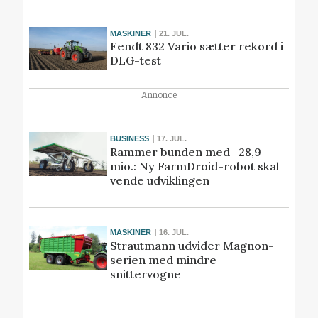
MASKINER
21. JUL.
Fendt 832 Vario sætter rekord i
DLG-test
Annonce
BUSINESS
17. JUL.
Rammer bunden med -28,9
mio.: Ny FarmDroid-robot skal
vende udviklingen
MASKINER
16. JUL.
Strautmann udvider Magnon-
serien med mindre
snittervogne