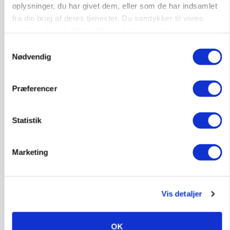
oplysninger, du har givet dem, eller som de har indsamlet
fra din brug af deres tjenester. Du samtykker til vores
cookies, hvis du fortsætter med at anvende vores
hjemmeside.
Samtykkevalg
Nødvendig
Præferencer
Statistik
POLITIK
»Nu stopper I«: Landbrugsdebattør og
protestgruppe vil demonstrere mod ny
Marketing
gødskningslov
Annonce
Vis detaljer
OK