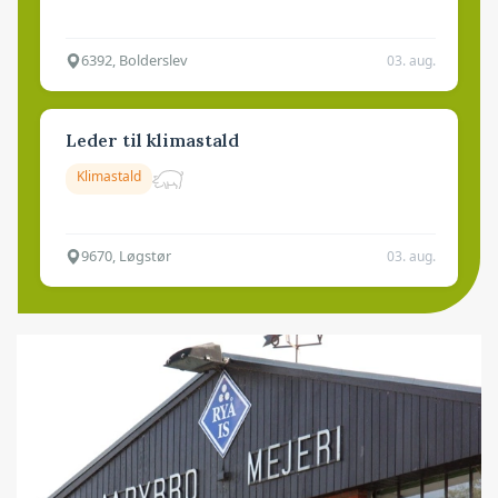
6392, Bolderslev
03. aug.
Leder til klimastald
Klimastald
9670, Løgstør
03. aug.