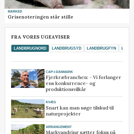
MARKED
Grisenoteringen står stille
FRA VORES UGEAVISER
LANDBRUGNORD
LANDBRUGSYD
LANDBRUGFYN
LAND
CAP-I-DANMARK
Fjerkræbranchen: - Vi forlanger
ens konkurrence- og
produktionsvilkår
KVÆG
Snart kan man søge tilskud til
naturprojekter
ARRANGEMENT
Markvandring sætter fokus på