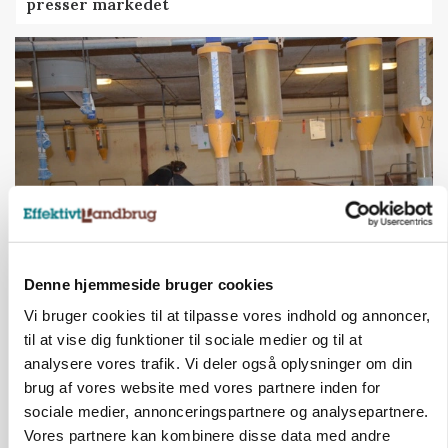
presser markedet
GRISE
Denne hjemmeside bruger cookies
Rådgiver om DB-Tjek: Små justeringer kan give
Vi bruger cookies til at tilpasse vores indhold og annoncer,
store besparelser
til at vise dig funktioner til sociale medier og til at
analysere vores trafik. Vi deler også oplysninger om din
Annonce
Loading...
brug af vores website med vores partnere inden for
sociale medier, annonceringspartnere og analysepartnere.
Vores partnere kan kombinere disse data med andre