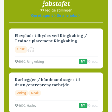
77
ledige stillinger
Opret agent
Se alle jobs
Elevplads tilbydes ved Ringkøbing /
Trainee placement Ringkøbing
Grise
6950, Ringkøbing
06. aug.
NY
Rørlægger / håndmand søges til
dræn/entreprenørarbejde.
Anlæg
Kloak
4690, Haslev
06. aug.
NY