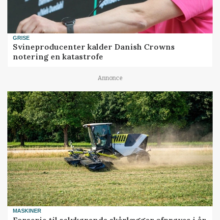
GRISE
Svineproducenter kalder Danish Crowns
notering en katastrofe
Annonce
MASKINER
Forserie til selvkørende skårlægger afprøves i år