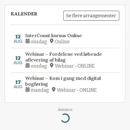
KALENDER
Se flere arrangementer
InterCount kursus Online
12
AUG
onsdag
Online
Webinar – Fordelene ved løbende
12
aflevering af bilag
AUG
onsdag
Webinar - ONLINE
Webinar – Kom i gang med digital
17
bogføring
AUG
mandag
Webinar - ONLINE
Annonce
Loading...