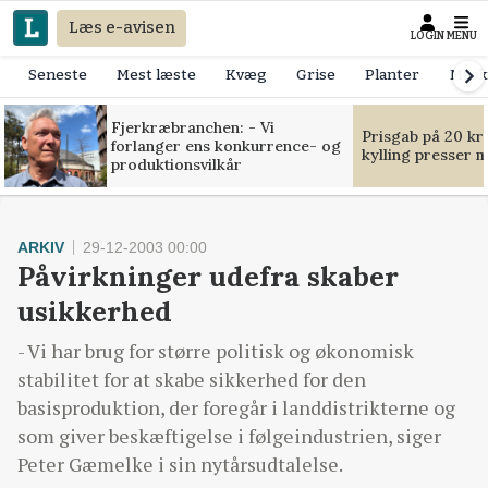
Læs e-avisen
LOGIN
MENU
Seneste
Mest læste
Kvæg
Grise
Planter
Mask
Fjerkræbranchen: - Vi
Prisgab på 20 kr
forlanger ens konkurrence- og
kylling presser 
produktionsvilkår
ARKIV
29-12-2003 00:00
Påvirkninger udefra skaber
usikkerhed
- Vi har brug for større politisk og økonomisk
stabilitet for at skabe sikkerhed for den
basisproduktion, der foregår i landdistrikterne og
som giver beskæftigelse i følgeindustrien, siger
Peter Gæmelke i sin nytårsudtalelse.