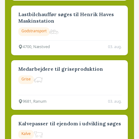
Lastbilchauffør søges til Henrik Haves
Maskinstation
Godstransport
4700, Næstved
03. aug.
Medarbejdere til griseproduktion
Grise
9681, Ranum
03. aug.
Kalvepasser til ejendom i udvikling søges
Kalve