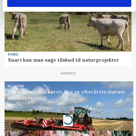
KVÆG
Snart kan man søge tilskud til naturprojekter
Annonce
PLANTER
Før såmaskinen kører: Her er efterårets største
skadedyrsrisici
Annonce
Loading...