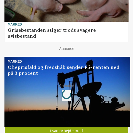
MARKED
Grisebestanden stiger trods svagere
avlsbestand
Annonce
MARKED
Olieprisfald og fredshåb sender F5-renten ned
på 3 procent
Annonce
Loading...
Jobs
i samarbejde med