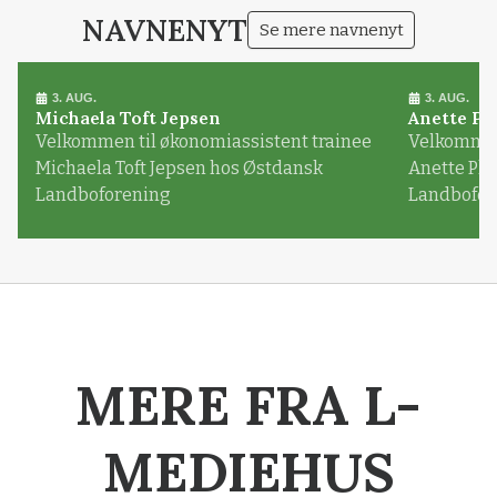
NAVNENYT
Se mere navnenyt
3. AUG.
3. AUG.
Michaela Toft Jepsen
Anette Pl
Velkommen til økonomiassistent trainee
Velkommen 
Michaela Toft Jepsen hos Østdansk
Anette Pl
Landboforening
Landbofor
MERE FRA L-
MEDIEHUS