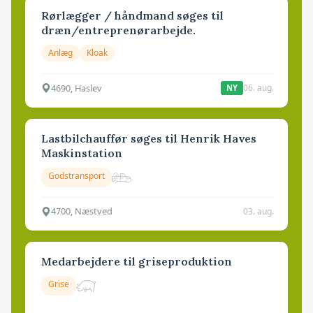
Rørlægger / håndmand søges til
dræn/entreprenørarbejde.
Anlæg
Kloak
4690, Haslev
06. aug.
NY
Lastbilchauffør søges til Henrik Haves
Maskinstation
Godstransport
4700, Næstved
03. aug.
Medarbejdere til griseproduktion
Grise