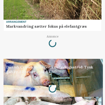
ARRANGEMENT
Markvandring sætter fokus på elefantgræs
Annonce
Loading...
GRISE
Danish Crown slår igen i noteringsstrid: Tysk
gab er 3 kroner – ikke 4,30
Annonce
Loading...