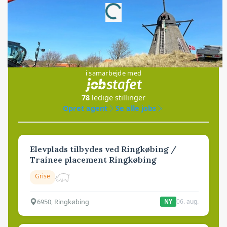
Jobs
i samarbejde med
78
ledige stillinger
Opret agent
Se alle jobs
Elevplads tilbydes ved Ringkøbing /
Trainee placement Ringkøbing
Grise
6950, Ringkøbing
06. aug.
NY