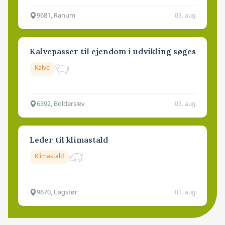
9681, Ranum
03. aug.
Kalvepasser til ejendom i udvikling søges
Kalve
6392, Bolderslev
03. aug.
Leder til klimastald
Klimastald
9670, Løgstør
03. aug.