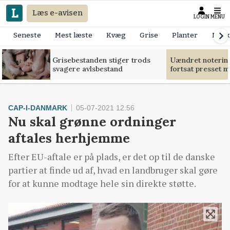
Læs e-avisen
LOGIN
MENU
Seneste
Mest læste
Kvæg
Grise
Planter
Mask
Grisebestanden stiger trods
Uændret notering
svagere avlsbestand
fortsat presset 
CAP-I-DANMARK
05-07-2021 12:56
Nu skal grønne ordninger
aftales herhjemme
Efter EU-aftale er på plads, er det op til de danske
partier at finde ud af, hvad en landbruger skal gøre
for at kunne modtage hele sin direkte støtte.