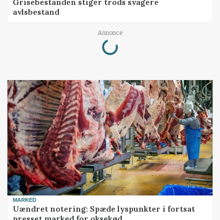
Grisebestanden stiger trods svagere
avlsbestand
Annonce
Loading...
MARKED
Uændret notering: Spæde lyspunkter i fortsat
presset marked for oksekød