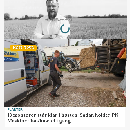
Det er en uskik at udlægge et røgslør om
økoproduktion
Annonce
Loading...
HØST-TOUR
PLANTER
18 montører står klar i høsten: Sådan holder PN
Maskiner landmænd i gang