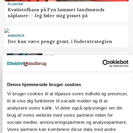
PLANTER
Kvælstofkaos på Fyn lammer landmænds
såplaner: - Jeg føler mig pisset på
ANNONCE
Der kan være penge gemt, i foderstrategien
GRISE
Svineproducenter kalder Danish
Crowns notering en katastrofe
Denne hjemmeside bruger cookies
LÆSERBREVE
Debat: Danskernes indkøb
Vi bruger cookies til at tilpasse vores indhold og annoncer,
stemmer ikke med kravene til
til at vise dig funktioner til sociale medier og til at
økologi
analysere vores trafik. Vi deler også oplysninger om din
brug af vores website med vores partnere inden for
MEST LÆSTE
SENESTE NYT
sociale medier, annonceringspartnere og analysepartnere.
Vores partnere kan kombinere disse data med andre
BUSINESS