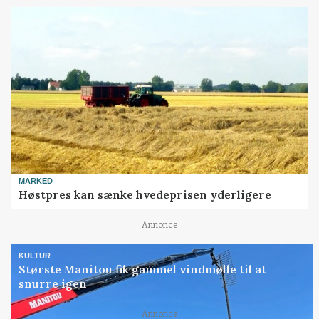
MARKED
Høstpres kan sænke hvedeprisen yderligere
Annonce
KULTUR
Største Manitou fik gammel vindmølle til at
snurre igen
Loading...
Annonce