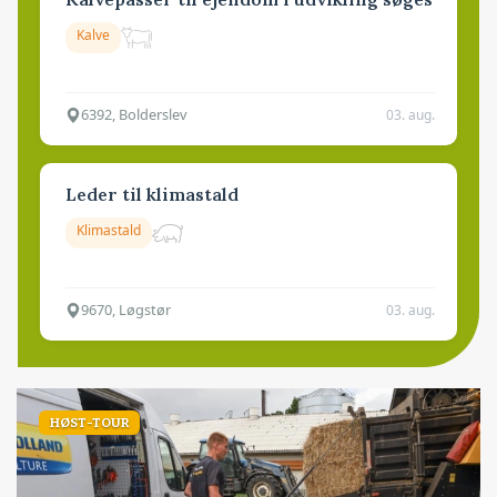
Kalve
6392, Bolderslev
03. aug.
Leder til klimastald
Klimastald
9670, Løgstør
03. aug.
HØST-TOUR