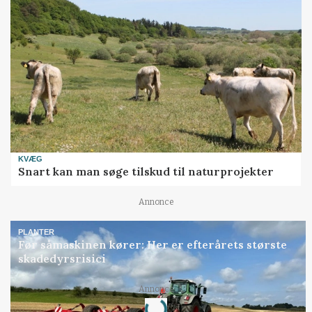
KVÆG
Snart kan man søge tilskud til naturprojekter
Annonce
PLANTER
Før såmaskinen kører: Her er efterårets største
skadedyrsrisici
Annonce