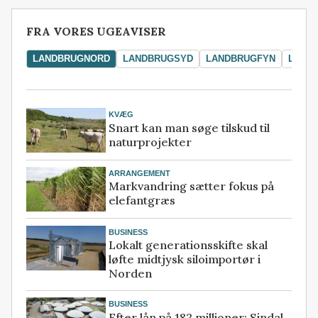
FRA VORES UGEAVISER
LANDBRUGNORD
LANDBRUGSYD
LANDBRUGFYN
LAND
KVÆG
Snart kan man søge tilskud til
naturprojekter
ARRANGEMENT
Markvandring sætter fokus på
elefantgræs
BUSINESS
Lokalt generationsskifte skal
løfte midtjysk siloimportør i
Norden
BUSINESS
Efter lån på 182 millioner: Sindal