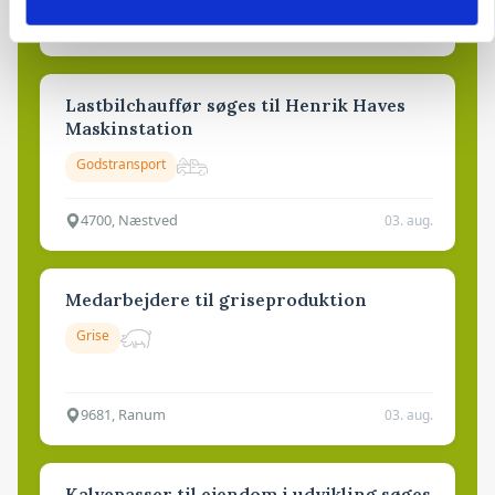
4690, Haslev
06. aug.
NY
Lastbilchauffør søges til Henrik Haves
Maskinstation
Godstransport
4700, Næstved
03. aug.
Medarbejdere til griseproduktion
Grise
9681, Ranum
03. aug.
Kalvepasser til ejendom i udvikling søges