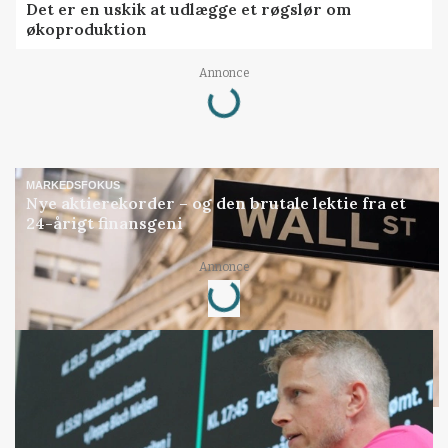
Det er en uskik at udlægge et røgslør om
økoproduktion
Annonce
Loading...
MARKEDSFOKUS
Nye aktierekorder – og den brutale lektie fra et
24-årigt finansgeni
Annonce
Loading...