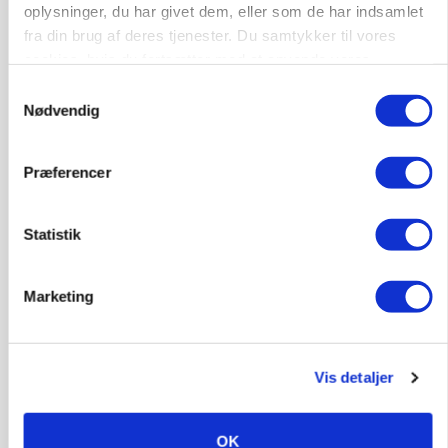
Jobs
oplysninger, du har givet dem, eller som de har indsamlet
fra din brug af deres tjenester. Du samtykker til vores
i samarbejde med
cookies, hvis du fortsætter med at anvende vores
hjemmeside.
77
ledige stillinger
Samtykkevalg
Nødvendig
Opret agent
Se alle jobs
Præferencer
Elevplads tilbydes ved Ringkøbing /
Trainee placement Ringkøbing
Statistik
Grise
6950, Ringkøbing
06. aug.
Marketing
NY
Rørlægger / håndmand søges til
Vis detaljer
dræn/entreprenørarbejde.
Anlæg
Kloak
OK