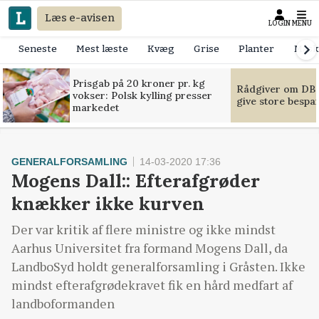
Læs e-avisen
LOGIN
MENU
Seneste
Mest læste
Kvæg
Grise
Planter
Mask
Prisgab på 20 kroner pr. kg
Rådgiver om DB-
vokser: Polsk kylling presser
give store bespa
markedet
GENERALFORSAMLING
14-03-2020 17:36
Mogens Dall:: Efterafgrøder
knækker ikke kurven
Der var kritik af flere ministre og ikke mindst
Aarhus Universitet fra formand Mogens Dall, da
LandboSyd holdt generalforsamling i Gråsten. Ikke
mindst efterafgrødekravet fik en hård medfart af
landboformanden