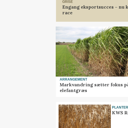
GRISE
Engang eksportsucces – nu k
race
ARRANGEMENT
Markvandring sætter fokus p
elefantgræs
PLANTE
KWS Ra