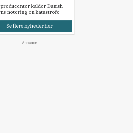
eproducenter kalder Danish
ns notering en katastrofe
Se flere nyheder her
Annonce