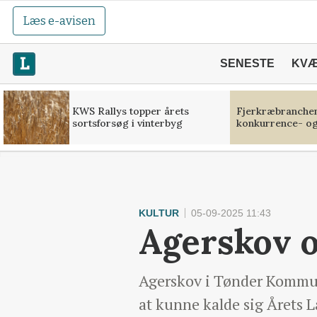
Læs e-avisen
SENESTE
KV
KWS Rallys topper årets
Fjerkræbranchen:
sortsforsøg i vinterbyg
konkurrence- og
KULTUR
05-09-2025 11:43
Agerskov og
Agerskov i Tønder Kommun
at kunne kalde sig Årets 