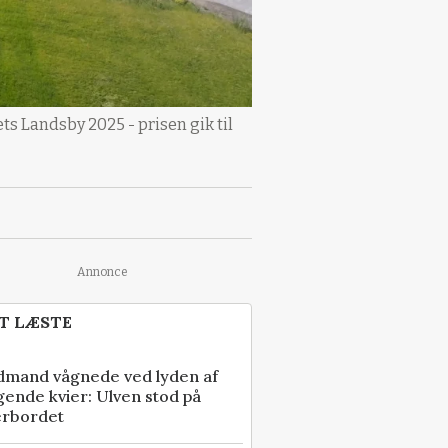
 Landsby 2025 - prisen gik til
Annonce
T LÆSTE
dmand vågnede ved lyden af
gende kvier: Ulven stod på
erbordet