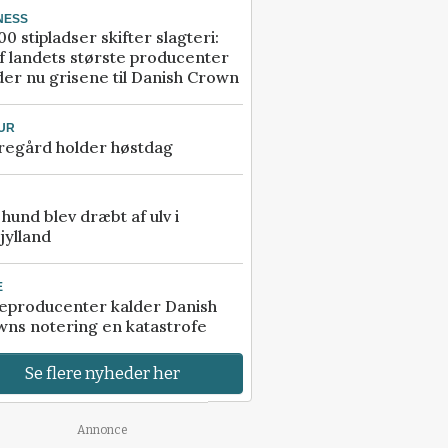
NESS
00 stipladser skifter slagteri:
f landets største producenter
er nu grisene til Danish Crown
UR
regård holder høstdag
e hund blev dræbt af ulv i
jylland
E
eproducenter kalder Danish
ns notering en katastrofe
Se flere nyheder her
Annonce