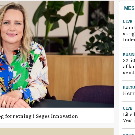
MES
ULVE
Land
skrig
fode
BUSIN
32.50
af la
sende
KULT
Herr
ULVE
Lille
og forretning i Seges Innovation
Vestj