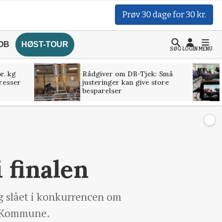
Prøv 30 dage for 30 kr.
OB
HØST-TOUR
SØG
LOGIN
MENU
r. kg
Rådgiver om DB-Tjek: Små
presser
justeringer kan give store
besparelser
 finalen
 slået i konkurrencen om
ed Kommune.