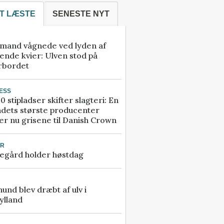
T LÆSTE
SENESTE NYT
mand vågnede ved lyden af
ende kvier: Ulven stod på
rbordet
ESS
0 stipladser skifter slagteri: En
ndets største producenter
r nu grisene til Danish Crown
UR
egård holder høstdag
 hund blev dræbt af ulv i
ylland