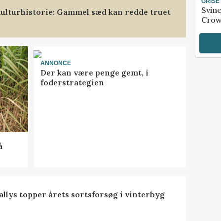
GRISE
Svin
ulturhistorie: Gammel sæd kan redde truet
Crow
ANNONCE
Der kan være penge gemt, i
foderstrategien
å
R
llys topper årets sortsforsøg i vinterbyg