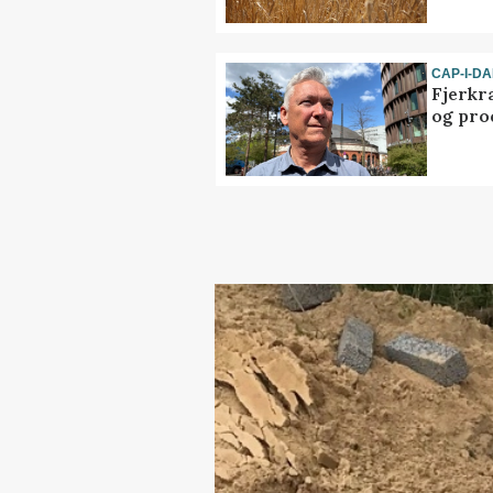
CAP-I-D
Fjerkr
og pro