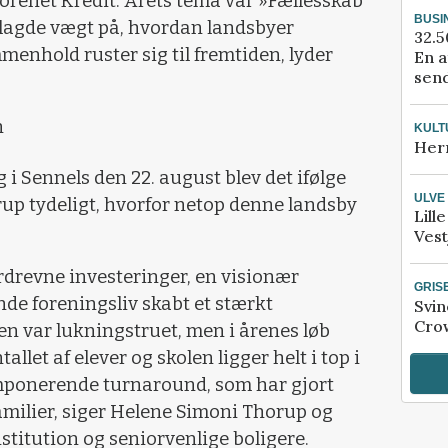
renet Kredit. Årets tema var »Fællesskab
BUSI
 lagde vægt på, hvordan landsbyer
32.5
hold ruster sig til fremtiden, lyder
En a
send
n
KULT
Her
 Sennels den 22. august blev det ifølge
ULVE
p tydeligt, hvorfor netop denne landsby
Lill
Vest
drevne investeringer, en visionær
GRIS
nde foreningsliv skabt et stærkt
Svin
Crow
en var lukningstruet, men i årenes løb
let af elever og skolen ligger helt i top i
 imponerende turnaround, som har gjort
milier, siger Helene Simoni Thorup og
stitution og seniorvenlige boligere.