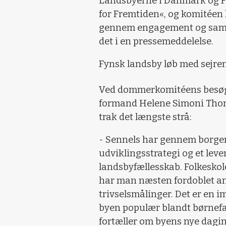
Landsbyerne i Danmark og Fo
for Fremtiden«, og komitéen
gennem engagement og sammen
det i en pressemeddelelse.
Fynsk landsby løb med sejre
Ved dommerkomitéens besøg i
formand Helene Simoni Thoru
trak det længste strå:
- Sennels har gennem borger
udviklingsstrategi og et leve
landsbyfællesskab. Folkeskol
har man næsten fordoblet antal
trivselsmålinger. Det er en
byen populær blandt børnefa
fortæller om byens nye dagin