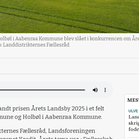
bøl i Aabenraa Kommune blev slået i konkurrencen om Årets
: Landdistrikternes Fællesråd
MES
ndt prisen Årets Landsby 2025 i et felt
ULVE
Lan
mune og Holbøl i Aabenraa Kommune.
skri
fod
ikternes Fællesråd, Landsforeningen