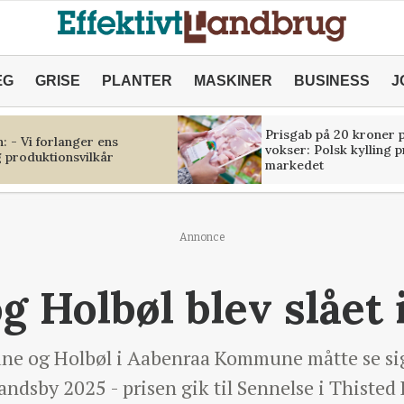
ÆG
GRISE
PLANTER
MASKINER
BUSINESS
J
Prisgab på 20 kroner p
 - Vi forlanger ens
vokser: Polsk kylling 
 produktionsvilkår
markedet
Annonce
 Holbøl blev slået i
e og Holbøl i Aabenraa Kommune måtte se sig
Landsby 2025 - prisen gik til Sennelse i Thist