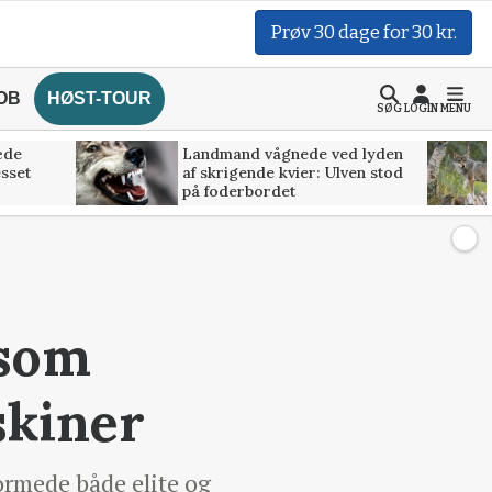
Prøv 30 dage for 30 kr.
OB
HØST-TOUR
SØG
LOGIN
MENU
æde
Landmand vågnede ved lyden
esset
af skrigende kvier: Ulven stod
på foderbordet
 som
skiner
ormede både elite og