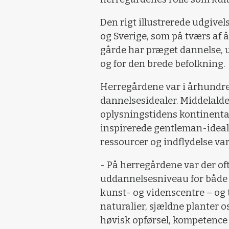
Den rigt illustrerede udgive
og Sverige, som på tværs af
gårde har præget dannelse, u
og for den brede befolkning.
Herregårdene var i århundre
dannelsesidealer. Middelald
oplysningstidens kontinental
inspirerede gentleman-ideal h
ressourcer og indflydelse va
- På herregårdene var der ofte
uddannelsesniveau for både 
kunst- og videnscentre – og ti
naturalier, sjældne planter os
høvisk opførsel, kompetence 