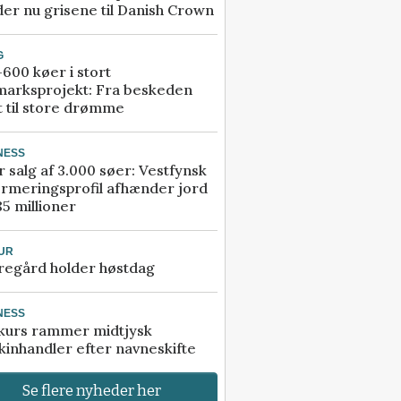
er nu grisene til Danish Crown
G
600 køer i stort
marksprojekt: Fra beskeden
t til store drømme
NESS
r salg af 3.000 søer: Vestfynsk
rmeringsprofil afhænder jord
85 millioner
UR
regård holder høstdag
NESS
kurs rammer midtjysk
inhandler efter navneskifte
Se flere nyheder her