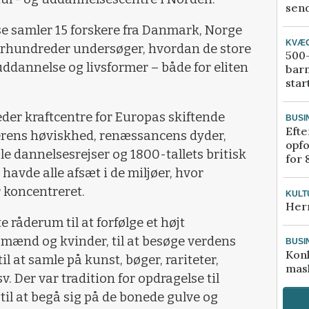
send
lse samler 15 forskere fra Danmark, Norge
KVÆ
 århundreder undersøger, hvordan de store
500-
ddannelse og livsformer – både for eliten
bar
star
der kraftcentre for Europas skiftende
BUSI
Efte
erens høviskhed, renæssancens dyder,
opfo
e dannelsesrejser og 1800-tallets britisk
for 
avde alle afsæt i de miljøer, hvor
r koncentreret.
KULT
Her
 råderum til at forfølge et højt
mænd og kvinder, til at besøge verdens
BUSI
Kon
l at samle på kunst, bøger, rariteter,
mask
v. Der var tradition for opdragelse til
til at begå sig på de bonede gulve og