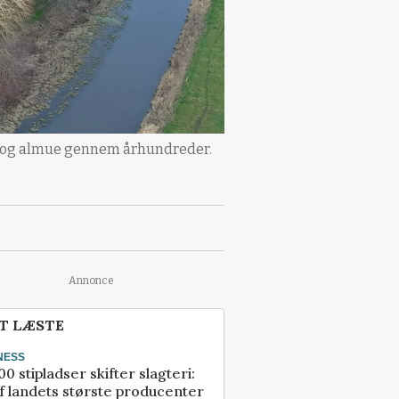
te og almue gennem århundreder.
Annonce
T LÆSTE
NESS
00 stipladser skifter slagteri:
f landets største producenter