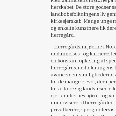
Men dannelsens historie på 
herskabet. De store godser 
landbobefolkningens liv gen
kirkeejerskab. Mange unge me
og enkelte kunstnere fik der
herregård.
- Herregårdsmiljøerne i No
uddannelses- og karrierested
en konstant oplæring af spec
herregårdshusholdningens fo
avancementsmulighederne va
for de mange elever, der i pe
for at lære sig landvæsen el
ejerfamiliernes børn – og vok
undervisere til herregården, d
privatlærere, sprogundervise