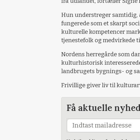
fra udlandet, fortæller Signe
Hun understreger samtidig, 
fungerede som et skarpt soci
kulturelle kompetencer mark
tjenestefolk og medvirkede til
Nordens herregårde som dann
kulturhistorisk interesserede
landbrugets bygnings- og sa
Frivillige giver liv til kult
Få aktuelle nyhe