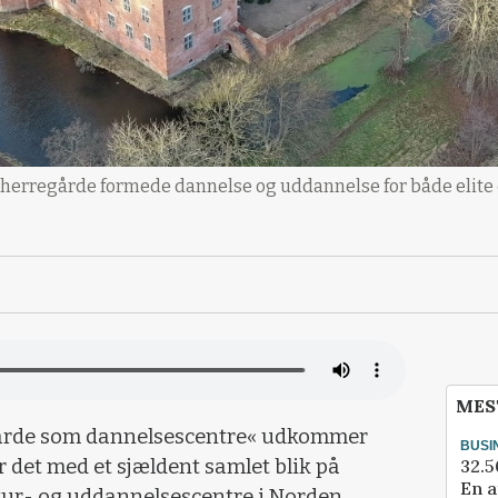
ke herregårde formede dannelse og uddannelse for både eli
MES
årde som dannelsescentre« udkommer
BUSI
32.5
r det med et sjældent samlet blik på
En a
tur- og uddannelsescentre i Norden.