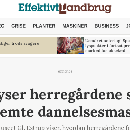
ÆG
GRISE
PLANTER
MASKINER
BUSINESS
J
Uændret notering: Sp
tiger trods svagere
lyspunkter i fortsat pr
marked for oksekød
Annonce
lyser herregårdene
lemte dannelsesma
useet Gl. Estrup viser, hvordan herregårdene f