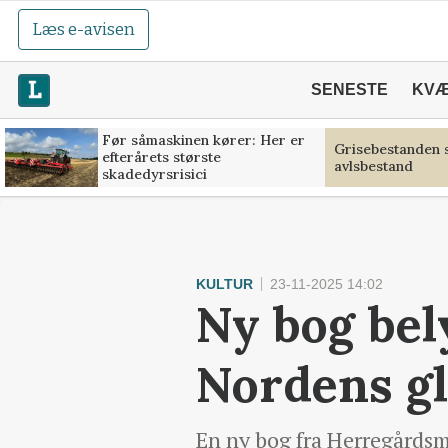
Læs e-avisen
SENESTE
KV
Før såmaskinen kører: Her er
Grisebestanden s
efterårets største
avlsbestand
skadedyrsrisici
KULTUR
23-11-2025 14:02
Ny bog be
Nordens g
En ny bog fra Herregårdsm