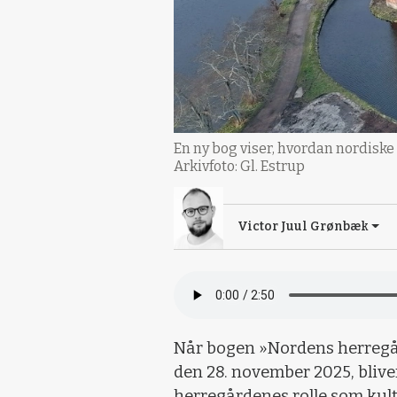
En ny bog viser, hvordan nordis
Arkivfoto: Gl. Estrup
Victor Juul Grønbæk
Når bogen »Nordens herreg
den 28. november 2025, blive
herregårdenes rolle som kul