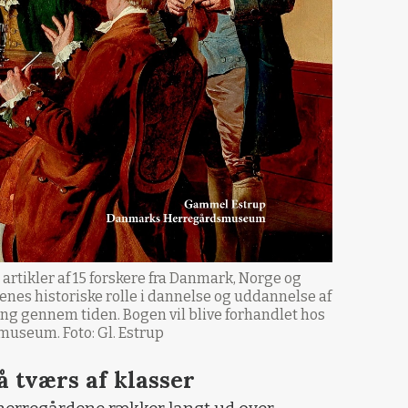
artikler af 15 forskere fra Danmark, Norge og
nes historiske rolle i dannelse og uddannelse af
ng gennem tiden. Bogen vil blive forhandlet hos
useum. Foto: Gl. Estrup
 tværs af klasser