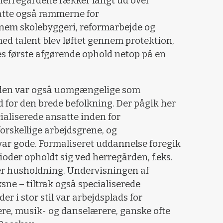
herregårdene rækker langt ud over
satte også rammerne for
nem skolebyggeri, reformarbejde og
d talent blev løftet gennem protektion,
es første afgørende ophold netop på en
rden var også uomgængelige som
 for den brede befolkning. Der pågik her
ialiserede ansatte inden for
rskellige arbejdsgrene, og
r gode. Formaliseret uddannelse foregik
rioder opholdt sig ved herregården, f.eks.
ler husholdning. Undervisningen af
sne – tiltrak også specialiserede
er i stor stil var arbejdsplads for
re, musik- og danselærere, ganske ofte