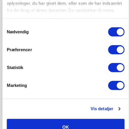
oplysninger, du har givet dem, eller som de har indsamlet
fra din brug af deres tjenester. Du samtykker til vores
Lastbilchauffør søges til Henrik Haves
cookies, hvis du fortsætter med at anvende vores
Maskinstation
hjemmeside.
Samtykkevalg
Godstransport
Nødvendig
4700, Næstved
03. aug.
Præferencer
Medarbejdere til griseproduktion
Statistik
Grise
Marketing
9681, Ranum
03. aug.
Vis detaljer
Kalvepasser til ejendom i udvikling søges
Kalve
OK