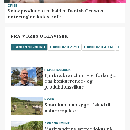
GRISE
Svineproducenter kalder Danish Crowns
notering en katastrofe
FRA VORES UGEAVISER
LANDBRUGNORD
LANDBRUGSYD
LANDBRUGFYN
LAND
CAP-I-DANMARK
Fjerkræbranchen: - Vi forlanger
ens konkurrence- og
produktionsvilkår
KVÆG
Snart kan man søge tilskud til
naturprojekter
ARRANGEMENT
Markvandring sætter fokus på