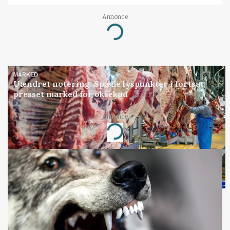
Annonce
Loading...
MARKED
Uændret notering: Spæde lyspunkter i fortsat
presset marked for oksekød
Annonce
Loading...