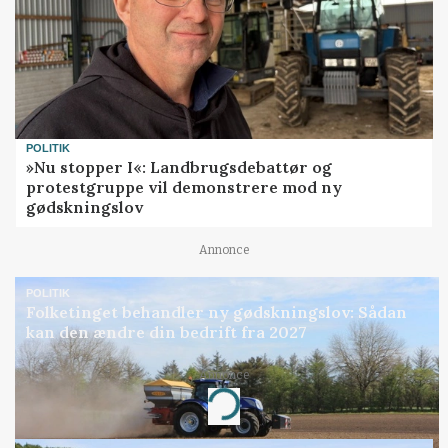
POLITIK
»Nu stopper I«: Landbrugsdebattør og
protestgruppe vil demonstrere mod ny
gødskningslov
Annonce
POLITIK
Folketinget behandler ny gødskningslov: Sådan
kan den ændre din bedrift fra 2027
Annonce
Loading...