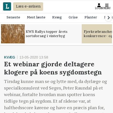
Læs e-avisen
LOGIN
MENU
Seneste
Mest læste
Kvæg
Grise
Planter
Mask
KWS Rallys topper årets
Fjerkræbranchen:
sortsforsøg i vinterbyg
konkurrence- og
KVÆG
13-05-2020 13:58
Et webinar gjorde deltagere
klogere på koens sygdomstegn
Tirsdag kunne man se og lytte med, da dyrlæge og
specialkonsulent ved Seges, Peter Raundal på et
webinar, fortalte hvordan man spotter koens
tidlige tegn på sygdom. Et af rådene var, at
halthedsscore kørene og have en præcis plan for,