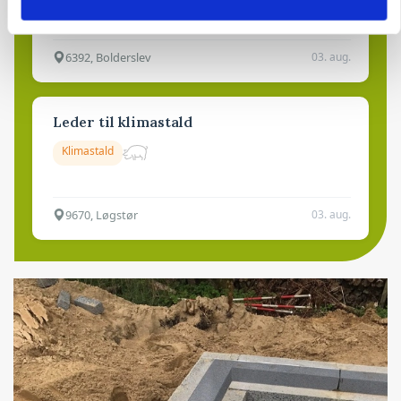
6392, Bolderslev
03. aug.
Leder til klimastald
Klimastald
9670, Løgstør
03. aug.