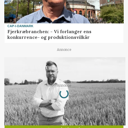
CAP-I-DANMARK
Fjerkræbranchen: - Vi forlanger ens
konkurrence- og produktionsvilkår
Annonce
LEDER
Det er en uskik at udlægge et røgslør om
økoproduktion
Loading...
Annonce
Jobs