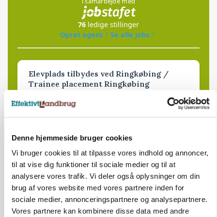
i samarbejde med
76
ledige stillinger
Opret agent
Se alle jobs
Elevplads tilbydes ved Ringkøbing /
Trainee placement Ringkøbing
Grise
6950, Ringkøbing
06. aug.
NY
Denne hjemmeside bruger cookies
Vi bruger cookies til at tilpasse vores indhold og annoncer,
Rørlægger / håndmand søges til
til at vise dig funktioner til sociale medier og til at
dræn/entreprenørarbejde.
analysere vores trafik. Vi deler også oplysninger om din
Anlæg
Kloak
brug af vores website med vores partnere inden for
sociale medier, annonceringspartnere og analysepartnere.
4690, Haslev
06. aug.
NY
Vores partnere kan kombinere disse data med andre