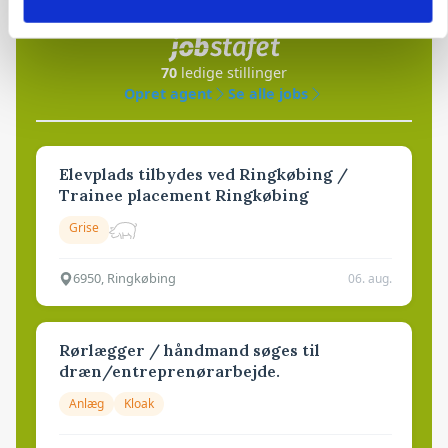
i samarbejde med
70
ledige stillinger
Opret agent
Se alle jobs
Elevplads tilbydes ved Ringkøbing /
Trainee placement Ringkøbing
Grise
6950, Ringkøbing
06. aug.
Rørlægger / håndmand søges til
dræn/entreprenørarbejde.
Anlæg
Kloak