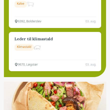
Kalve
6392, Bolderslev
03. aug.
Leder til klimastald
Klimastald
9670, Løgstør
03. aug.