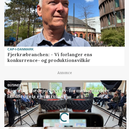
CAP-I-DANMARK
Fjerkræbranchen: - Vi forlanger ens
konkurrence- og produktionsvilkår
Annonce
BUSINESS
Ejer eller medejer? Nyt tv-format udfordrer
landbrugets ejerstruktur
Loading...
Annonce