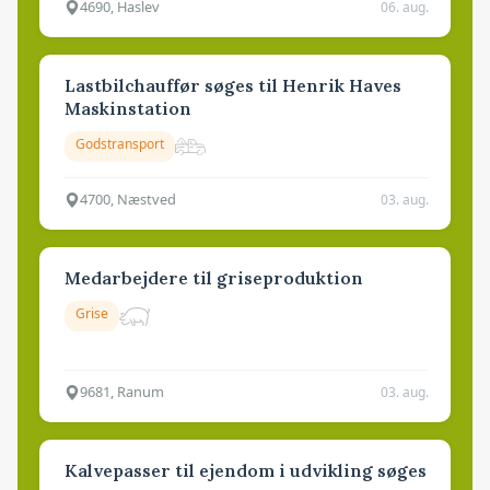
4690, Haslev
06. aug.
Lastbilchauffør søges til Henrik Haves
Maskinstation
Godstransport
4700, Næstved
03. aug.
Medarbejdere til griseproduktion
Grise
9681, Ranum
03. aug.
Kalvepasser til ejendom i udvikling søges