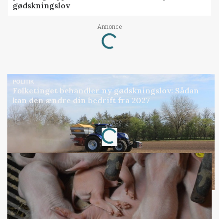
gødskningslov
Loading...
Annonce
POLITIK
Folketinget behandler ny gødskningslov: Sådan
kan den ændre din bedrift fra 2027
Loading...
Annonce