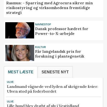
Rasmus: - Sparring med Agrocura sikrer min
risikostyring og virksomhedens fremtidige
strategi
NAVNESTOF
Dansk professor hædret for
Power-to-X-arbejde
KULTUR
Får langelandsk pris for
forskning i plantegenetik
MEST LÆSTE
SENESTE NYT
ULVE
Landmand vågnede ved lyden af skrigende kvier:
Ulven stod på foderbordet
ULVE
Lille hund blev dræbt af ulv i Vestjylland