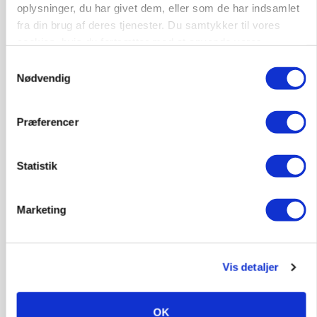
oplysninger, du har givet dem, eller som de har indsamlet
fra din brug af deres tjenester. Du samtykker til vores
cookies, hvis du fortsætter med at anvende vores
hjemmeside.
Samtykkevalg
Nødvendig
MARKED
USA: Oksekød steg i værdi i juni – svinekød faldt
Præferencer
Annonce
Statistik
GRISE
Rådgiver om DB-Tjek: Små justeringer kan give
store besparelser
Marketing
Annonce
Loading...
Vis detaljer
Jobs
OK