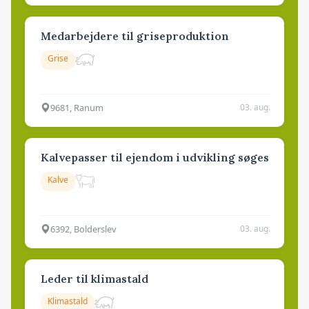
Medarbejdere til griseproduktion
Grise
9681, Ranum
03. aug.
Kalvepasser til ejendom i udvikling søges
Kalve
6392, Bolderslev
03. aug.
Leder til klimastald
Klimastald