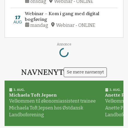
onsdag
Webinar - ONLINE
Webinar – Kom i gang med digital
17
bogføring
AUG
mandag
Webinar - ONLINE
Annonce
Loading...
NAVNENYT
Se mere navnenyt
3. AUG.
3. AUG.
Michaela Toft Jepsen
Anette Pl
Velkommen til økonomiassistent trainee
Velkommen 
Michaela Toft Jepsen hos Østdansk
Anette Pl
Landboforening
Landbofor