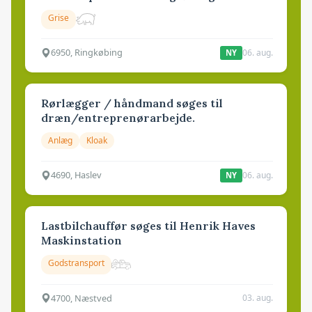
Grise
6950, Ringkøbing
06. aug.
NY
Rørlægger / håndmand søges til
dræn/entreprenørarbejde.
Anlæg
Kloak
4690, Haslev
06. aug.
NY
Lastbilchauffør søges til Henrik Haves
Maskinstation
Godstransport
4700, Næstved
03. aug.