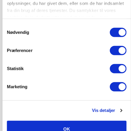
oplysninger, du har givet dem, eller som de har indsamlet
fra din brug af deres tjenester. Du samtykker til vores
cookies, hvis du fortsætter med at anvende vores
hjemmeside.
Samtykkevalg
Nødvendig
GRISE
Rådgiver om DB-Tjek: Små justeringer kan give
store besparelser
Præferencer
Annonce
Loading...
Statistik
Marketing
Vis detaljer
OK