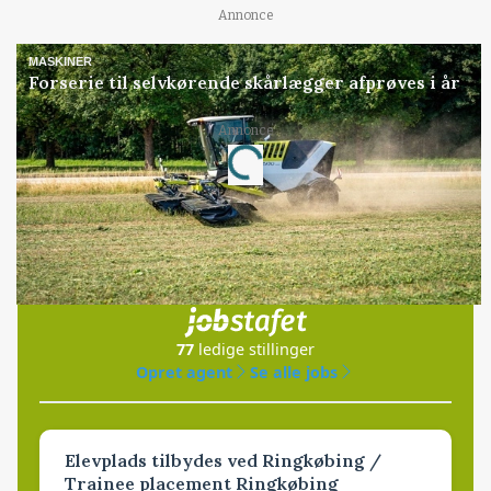
Annonce
MASKINER
Forserie til selvkørende skårlægger afprøves i år
Annonce
Loading...
Jobs
i samarbejde med
77
ledige stillinger
Opret agent
Se alle jobs
Elevplads tilbydes ved Ringkøbing /
Trainee placement Ringkøbing