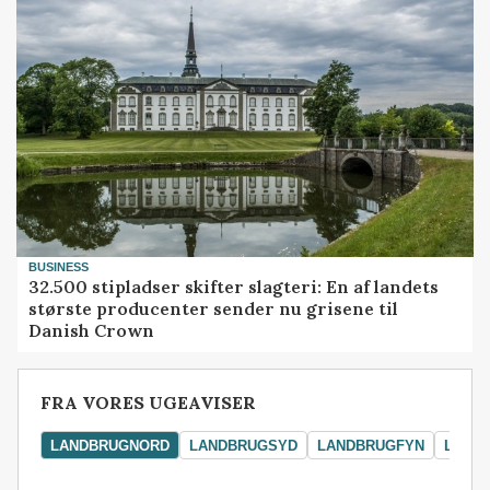
BUSINESS
32.500 stipladser skifter slagteri: En af landets
største producenter sender nu grisene til
Danish Crown
FRA VORES UGEAVISER
LANDBRUGNORD
LANDBRUGSYD
LANDBRUGFYN
LAND