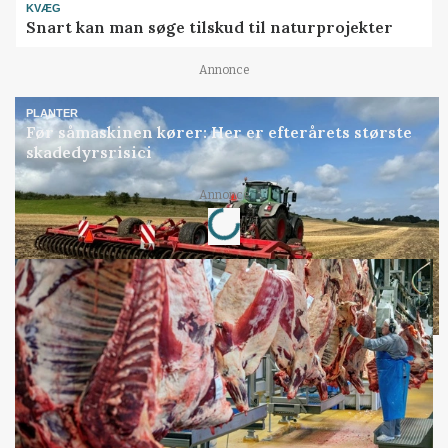
KVÆG
Snart kan man søge tilskud til naturprojekter
Annonce
PLANTER
Før såmaskinen kører: Her er efterårets største
skadedyrsrisici
Annonce
Loading...