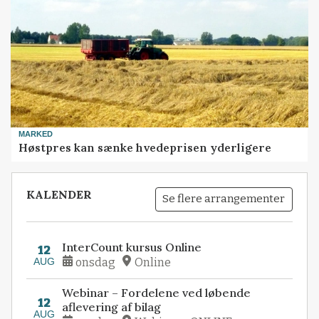
MARKED
Høstpres kan sænke hvedeprisen yderligere
KALENDER
Se flere arrangementer
InterCount kursus Online
12
AUG
onsdag
Online
Webinar – Fordelene ved løbende
12
aflevering af bilag
AUG