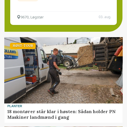
9670, Løgstør
03. aug.
HØST-TOUR
PLANTER
18 montører står klar i høsten: Sådan holder PN
Maskiner landmænd i gang