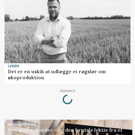
LEDER
Det er en uskik at udlægge et røgslør om
økoproduktion
Annonce
Loading...
MARKEDSFOKUS
Nye aktierekorder – og den brutale lektie fra et