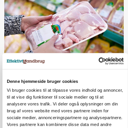
MARKEDSFOKUS
Prisgab på 20 kroner pr. kg vokser: Polsk kylling
presser markedet
Denne hjemmeside bruger cookies
Vi bruger cookies til at tilpasse vores indhold og annoncer,
til at vise dig funktioner til sociale medier og til at
analysere vores trafik. Vi deler også oplysninger om din
brug af vores website med vores partnere inden for
sociale medier, annonceringspartnere og analysepartnere.
Vores partnere kan kombinere disse data med andre