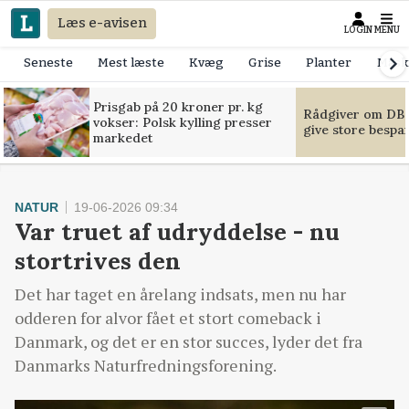
Læs e-avisen
LOGIN
MENU
Seneste
Mest læste
Kvæg
Grise
Planter
Mask
Prisgab på 20 kroner pr. kg
Rådgiver om DB-
vokser: Polsk kylling presser
give store bespa
markedet
NATUR
19-06-2026 09:34
Var truet af udryddelse - nu
stortrives den
Det har taget en årelang indsats, men nu har
odderen for alvor fået et stort comeback i
Danmark, og det er en stor succes, lyder det fra
Danmarks Naturfredningsforening.