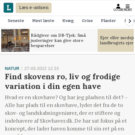
Læs e-avisen
LOGIN
MENU
Seneste
Mest læste
Kvæg
Grise
Planter
Mask
Rådgiver om DB-Tjek: Små
Ejer eller medej
justeringer kan give store
landbrugets ejer
besparelser
NATUR
27-03-2022 12:23
Find skovens ro, liv og frodige
variation i din egen have
Hvad er en skovhave? Og har jeg pladsen til det? –
Alle har plads til en skovhave, lyder det fra de to
skov- og landskabsingeniører, der er stiftere og
indehavere af Skovhaver.dk. De har sat fokus på et
koncept, der lader haven komme til sin ret på en