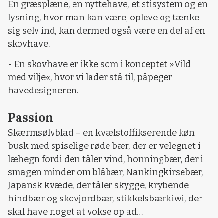
En græsplæne, en nyttehave, et stisystem og en
lysning, hvor man kan være, opleve og tænke
sig selv ind, kan dermed også være en del af en
skovhave.
- En skovhave er ikke som i konceptet »Vild
med vilje«, hvor vi lader stå til, påpeger
havedesigneren.
Passion
Skærmsølvblad – en kvælstoffikserende køn
busk med spiselige røde bær, der er velegnet i
læhegn fordi den tåler vind, honningbær, der i
smagen minder om blåbær, Nankingkirsebær,
Japansk kvæde, der tåler skygge, krybende
hindbær og skovjordbær, stikkelsbærkiwi, der
skal have noget at vokse op ad…