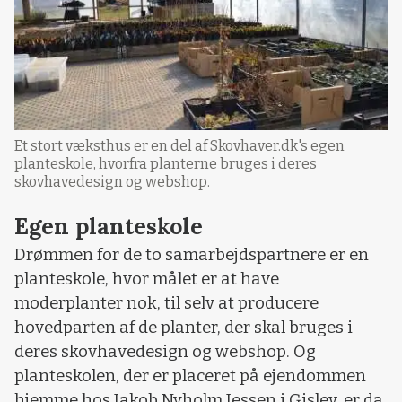
Et stort væksthus er en del af Skovhaver.dk's egen
planteskole, hvorfra planterne bruges i deres
skovhavedesign og webshop.
Egen planteskole
Drømmen for de to samarbejdspartnere er en
planteskole, hvor målet er at have
moderplanter nok, til selv at producere
hovedparten af de planter, der skal bruges i
deres skovhavedesign og webshop. Og
planteskolen, der er placeret på ejendommen
hjemme hos Jakob Nyholm Jessen i Gislev, er da