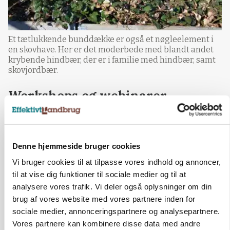
Et tætlukkende bunddække er også et nøgleelement i
en skovhave. Her er det moderbede med blandt andet
krybende hindbær, der er i familie med hindbær, samt
skovjordbær.
Workshops og webinarer
- Vi startede med at designe skovhaver for 2,5
år siden, og har siden sat os for, at vi vil
udbrede kendskabet til skovhaver til så mange
Denne hjemmeside bruger cookies
som muligt. Så udover, at vi designer, så holder
Vi bruger cookies til at tilpasse vores indhold og annoncer,
vi også webinarer og fysiske workshops, hvor vi
til at vise dig funktioner til sociale medier og til at
typisk starter her i drivhuset med lidt teori,
analysere vores trafik. Vi deler også oplysninger om din
inden vi går ud i haven, sætter planter i jorden
brug af vores website med vores partnere inden for
og kobler teori og praksis, fortæller Jakob
sociale medier, annonceringspartnere og analysepartnere.
Nyholm Jessen.
Vores partnere kan kombinere disse data med andre