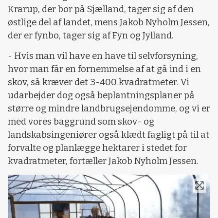
Krarup, der bor på Sjælland, tager sig af den
østlige del af landet, mens Jakob Nyholm Jessen,
der er fynbo, tager sig af Fyn og Jylland.
- Hvis man vil have en have til selvforsyning,
hvor man får en fornemmelse af at gå ind i en
skov, så kræver det 3-400 kvadratmeter. Vi
udarbejder dog også beplantningsplaner på
større og mindre landbrugsejendomme, og vi er
med vores baggrund som skov- og
landskabsingeniører også klædt fagligt på til at
forvalte og planlægge hektarer i stedet for
kvadratmeter, fortæller Jakob Nyholm Jessen.