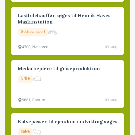
Lastbilchauffør søges til Henrik Haves
Maskinstation
Godstransport
4700, Næstved
03. aug.
Medarbejdere til griseproduktion
Grise
9681, Ranum
03. aug.
Kalvepasser til ejendom i udvikling søges
Kalve