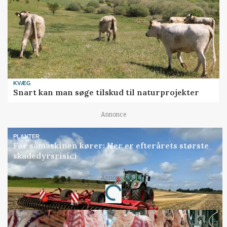
KVÆG
Snart kan man søge tilskud til naturprojekter
Annonce
PLANTER
Før såmaskinen kører: Her er efterårets største
skadedyrsrisici
Loading...
Annonce