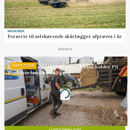
MASKINER
Forserie til selvkørende skårlægger afprøves i år
Annonce
PLANTER
HØST-TOUR
18 montører står klar i høsten: Sådan holder PN
Maskiner landmænd i gang
Annonce
Loading...
Jobs
i samarbejde med