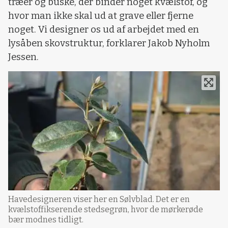
træer og buske, der binder noget kvælstof, og
hvor man ikke skal ud at grave eller fjerne
noget. Vi designer os ud af arbejdet med en
lysåben skovstruktur, forklarer Jakob Nyholm
Jessen.
Havedesigneren viser her en Sølvblad. Det er en
kvælstoffikserende stedsegrøn, hvor de mørkerøde
bær modnes tidligt.