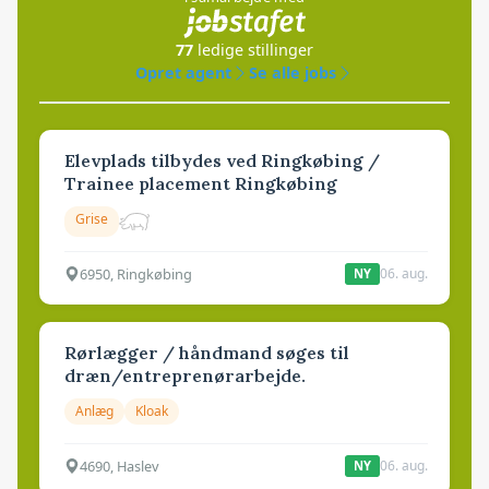
77
ledige stillinger
Opret agent
Se alle jobs
Elevplads tilbydes ved Ringkøbing /
Trainee placement Ringkøbing
Grise
6950, Ringkøbing
06. aug.
NY
Rørlægger / håndmand søges til
dræn/entreprenørarbejde.
Anlæg
Kloak
4690, Haslev
06. aug.
NY