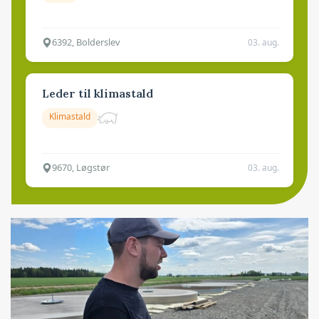
6392, Bolderslev
03. aug.
Leder til klimastald
Klimastald
9670, Løgstør
03. aug.