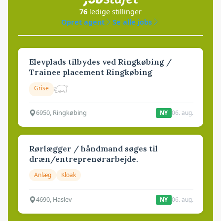
76
ledige stillinger
Opret agent
Se alle jobs
Elevplads tilbydes ved Ringkøbing /
Trainee placement Ringkøbing
Grise
6950, Ringkøbing
06. aug.
NY
Rørlægger / håndmand søges til
dræn/entreprenørarbejde.
Anlæg
Kloak
4690, Haslev
06. aug.
NY