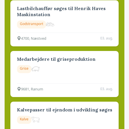
Lastbilchauffør søges til Henrik Haves
Maskinstation
Godstransport
4700, Næstved
03. aug.
Medarbejdere til griseproduktion
Grise
9681, Ranum
03. aug.
Kalvepasser til ejendom i udvikling søges
Kalve