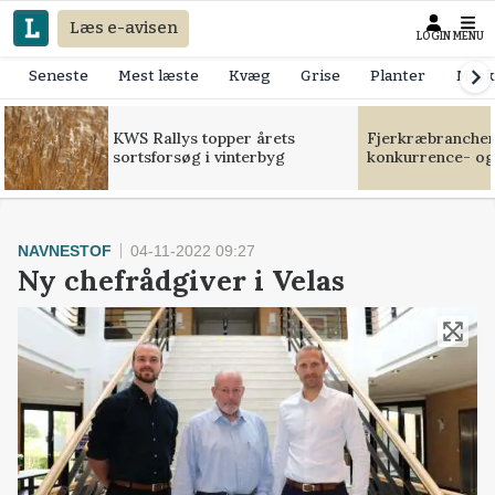
Læs e-avisen
LOGIN
MENU
Seneste
Mest læste
Kvæg
Grise
Planter
Mask
KWS Rallys topper årets
Fjerkræbranchen:
sortsforsøg i vinterbyg
konkurrence- og
NAVNESTOF
04-11-2022 09:27
Ny chefrådgiver i Velas