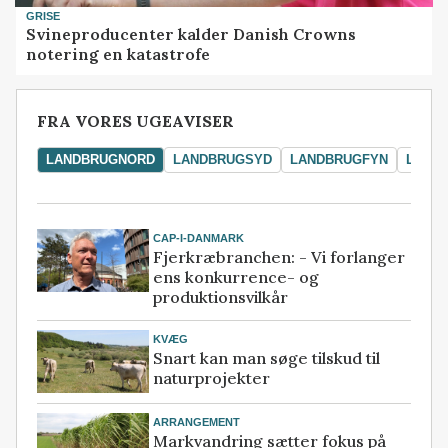
GRISE
Svineproducenter kalder Danish Crowns
notering en katastrofe
FRA VORES UGEAVISER
LANDBRUGNORD
LANDBRUGSYD
LANDBRUGFYN
LAND
CAP-I-DANMARK
Fjerkræbranchen: - Vi forlanger
ens konkurrence- og
produktionsvilkår
KVÆG
Snart kan man søge tilskud til
naturprojekter
ARRANGEMENT
Markvandring sætter fokus på