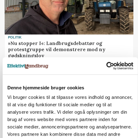
POLITIK
»Nu stopper I«: Landbrugsdebattør og
protestgruppe vil demonstrere mod ny
gødskningslov
Annonce
POLITIK
Folketinget behandler ny gødskningslov: Sådan
Denne hjemmeside bruger cookies
kan den ændre din bedrift fra 2027
Vi bruger cookies til at tilpasse vores indhold og annoncer,
til at vise dig funktioner til sociale medier og til at
Annonce
analysere vores trafik. Vi deler også oplysninger om din
Loading...
brug af vores website med vores partnere inden for
sociale medier, annonceringspartnere og analysepartnere.
Vores partnere kan kombinere disse data med andre