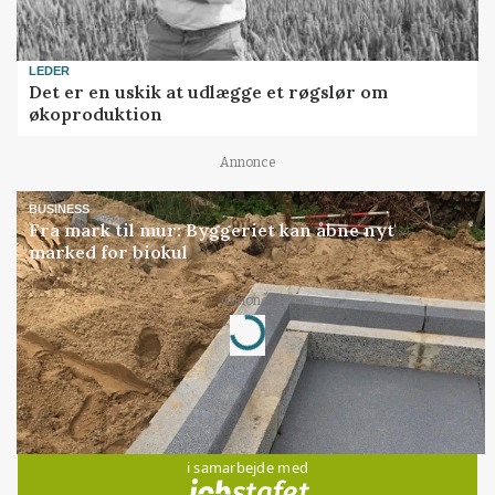
LEDER
Det er en uskik at udlægge et røgslør om
økoproduktion
Annonce
BUSINESS
Fra mark til mur: Byggeriet kan åbne nyt
marked for biokul
Annonce
Loading...
Jobs
i samarbejde med