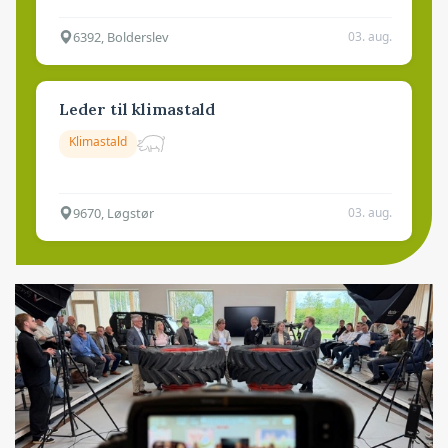
6392, Bolderslev
03. aug.
Leder til klimastald
Klimastald
9670, Løgstør
03. aug.