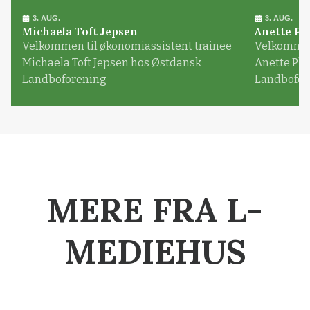
3. AUG.
3. AUG.
Michaela Toft Jepsen
Anette Pl
Velkommen til økonomiassistent trainee
Velkommen 
Michaela Toft Jepsen hos Østdansk
Anette Pl
Landboforening
Landbofor
MERE FRA L-
MEDIEHUS