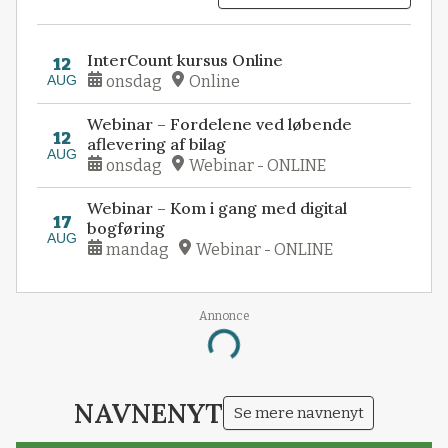
InterCount kursus Online
12
AUG
onsdag
Online
Webinar – Fordelene ved løbende
12
aflevering af bilag
AUG
onsdag
Webinar - ONLINE
Webinar – Kom i gang med digital
17
bogføring
AUG
mandag
Webinar - ONLINE
Annonce
Loading...
NAVNENYT
Se mere navnenyt