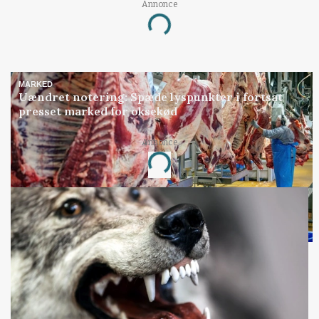
Annonce
Loading...
MARKED
Uændret notering: Spæde lyspunkter i fortsat
presset marked for oksekød
Annonce
Loading...