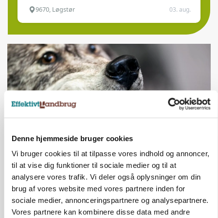
9670, Løgstør
03. aug.
Denne hjemmeside bruger cookies
Vi bruger cookies til at tilpasse vores indhold og annoncer,
ULVE
til at vise dig funktioner til sociale medier og til at
Landmand vågnede ved lyden af skrigende kvier:
analysere vores trafik. Vi deler også oplysninger om din
Ulven stod på foderbordet
brug af vores website med vores partnere inden for
sociale medier, annonceringspartnere og analysepartnere.
Vores partnere kan kombinere disse data med andre