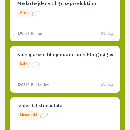
Medarbejdere til griseproduktion
Grise
9681, Ranum
03. aug.
Kalvepasser til ejendom i udvikling søges
Kalve
6392, Bolderslev
03. aug.
Leder til klimastald
Klimastald