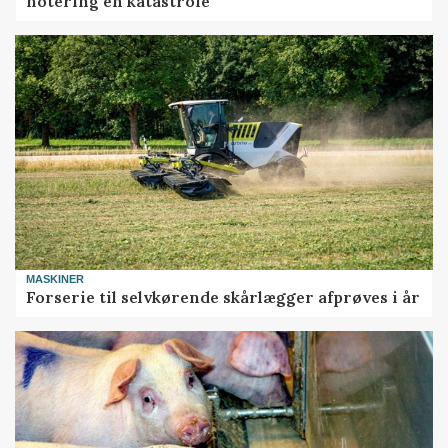
notering en katastrofe
MASKINER
Forserie til selvkørende skårlægger afprøves i år