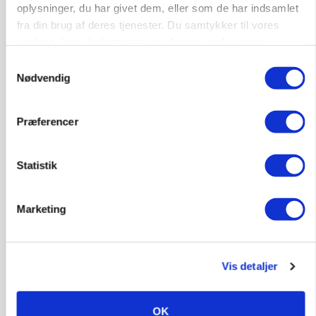
oplysninger, du har givet dem, eller som de har indsamlet
fra din brug af deres tjenester. Du samtykker til vores
cookies, hvis du fortsætter med at anvende vores
hjemmeside.
Samtykkevalg
Nødvendig
Præferencer
MARKEDSFOKUS
Prisgab på 20 kroner pr. kg vokser: Polsk kylling
Statistik
presser markedet
Marketing
Vis detaljer
OK