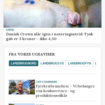
GRISE
Danish Crown slår igen i noteringsstrid: Tysk
gab er 3 kroner – ikke 4,30
FRA VORES UGEAVISER
LANDBRUGNORD
LANDBRUGSYD
LANDBRUGFYN
LAND
CAP-I-DANMARK
Fjerkræbranchen: - Vi forlanger
ens konkurrence- og
produktionsvilkår