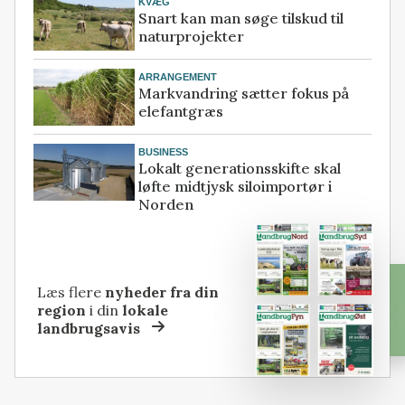
KVÆG
Snart kan man søge tilskud til
naturprojekter
ARRANGEMENT
Markvandring sætter fokus på
elefantgræs
BUSINESS
Lokalt generationsskifte skal
løfte midtjysk siloimportør i
Norden
Læs flere
nyheder fra din
region
i din
lokale
landbrugsavis