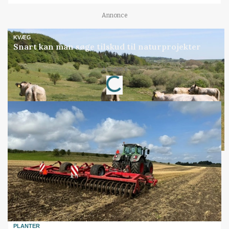
Annonce
KVÆG
Snart kan man søge tilskud til naturprojekter
Loading...
Annonce
PLANTER