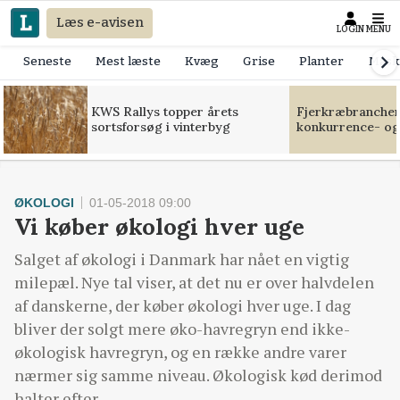
Læs e-avisen
LOGIN
MENU
Seneste
Mest læste
Kvæg
Grise
Planter
Mask
KWS Rallys topper årets
Fjerkræbranchen:
sortsforsøg i vinterbyg
konkurrence- og
ØKOLOGI
01-05-2018 09:00
Vi køber økologi hver uge
Salget af økologi i Danmark har nået en vigtig
milepæl. Nye tal viser, at det nu er over halvdelen
af danskerne, der køber økologi hver uge. I dag
bliver der solgt mere øko-havregryn end ikke-
økologisk havregryn, og en række andre varer
nærmer sig samme niveau. Økologisk kød derimod
halter efter.