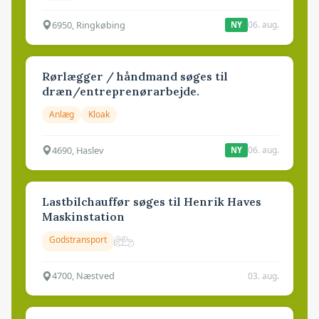
6950, Ringkøbing
06. aug.
NY
Rørlægger / håndmand søges til
dræn/entreprenørarbejde.
Anlæg
Kloak
4690, Haslev
06. aug.
NY
Lastbilchauffør søges til Henrik Haves
Maskinstation
Godstransport
4700, Næstved
03. aug.