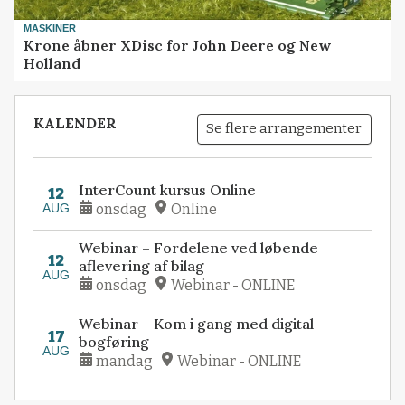
MASKINER
Krone åbner XDisc for John Deere og New
Holland
KALENDER
Se flere arrangementer
InterCount kursus Online
12
AUG
onsdag
Online
Webinar – Fordelene ved løbende
12
aflevering af bilag
AUG
onsdag
Webinar - ONLINE
Webinar – Kom i gang med digital
17
bogføring
AUG
mandag
Webinar - ONLINE