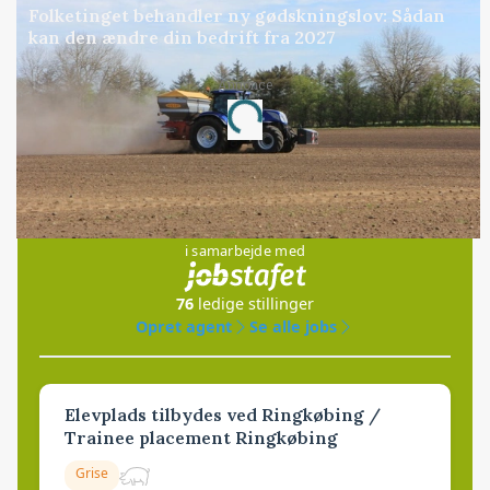
Folketinget behandler ny gødskningslov: Sådan
kan den ændre din bedrift fra 2027
Annonce
Loading...
Jobs
i samarbejde med
76
ledige stillinger
Opret agent
Se alle jobs
Elevplads tilbydes ved Ringkøbing /
Trainee placement Ringkøbing
Grise