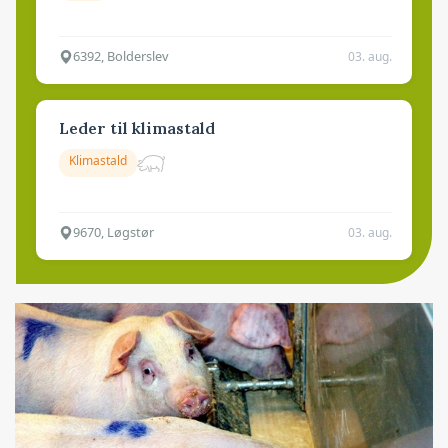
6392, Bolderslev
03. aug.
Leder til klimastald
Klimastald
9670, Løgstør
03. aug.