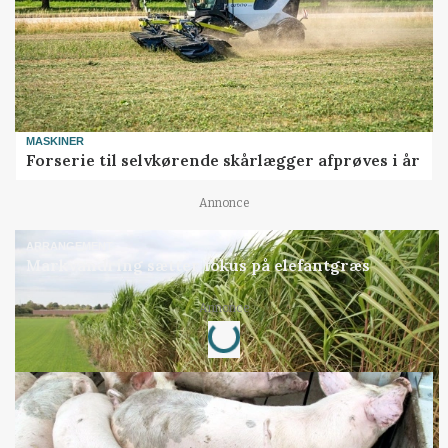
MASKINER
Forserie til selvkørende skårlægger afprøves i år
Annonce
ARRANGEMENT
Markvandring sætter fokus på elefantgræs
Annonce
Loading...