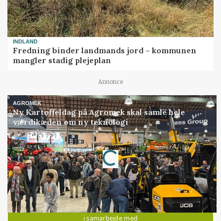
INDLAND
Fredning binder landmands jord – kommunen
mangler stadig plejeplan
Annonce
AGROMEK
Ny Kartoffeldag på Agromek skal samle hele
værdikæden om ny teknologi
Annonce
Loading...
Jobs
i samarbejde med