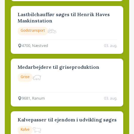
Lastbilchauffør søges til Henrik Haves
Maskinstation
Godstransport
4700, Næstved
03. aug.
Medarbejdere til griseproduktion
Grise
9681, Ranum
03. aug.
Kalvepasser til ejendom i udvikling søges
Kalve