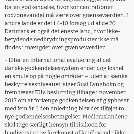
for en godkendelse, hvor koncentrationen i
rodzonevandet må være over grænseværdien. I
andre lande er det i 4-10 forsøg ud af de 20.
Danmark er også det eneste land, hvor ikke-
betydende nedbrydningsprodukter ikke må
findes i mængder over grænseværdien.
- Efter en international evaluering af det
danske godkendelsessystem er der dog løsnet
en smule op på nogle områder – uden at sænke
beskyttelsesniveauet, siger Susi Lyngholm og
fremhæver EU’s beslutning tilbage i november
2017 om at forlænge godkendelsen af glyphosat
med fem år. I den anledning blev der tilføjet to
nye godkendelsesbetingelser: Medlemslandene
skal tage særligt hensyn til risikoen for
biodiversitet og forekomst af landlevende ikke-