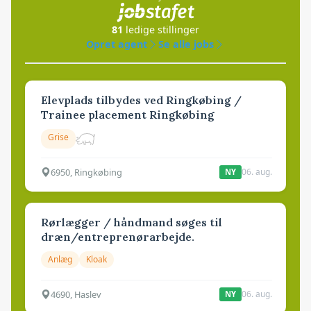
81
ledige stillinger
Opret agent
Se alle jobs
Elevplads tilbydes ved Ringkøbing /
Trainee placement Ringkøbing
Grise
6950, Ringkøbing
06. aug.
NY
Rørlægger / håndmand søges til
dræn/entreprenørarbejde.
Anlæg
Kloak
4690, Haslev
06. aug.
NY