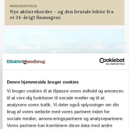
MARKEDSFOKUS
Nye aktierekorder – og den brutale lektie fra
et 24-årigt finansgeni
Denne hjemmeside bruger cookies
Vi bruger cookies til at tilpasse vores indhold og annoncer,
til at vise dig funktioner til sociale medier og til at
MARKED
Høstpres kan sænke hvedeprisen yderligere
analysere vores trafik. Vi deler også oplysninger om din
brug af vores website med vores partnere inden for
sociale medier, annonceringspartnere og analysepartnere.
ANNONCE
Vores partnere kan kombinere disse data med andre