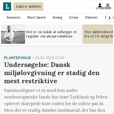
Læs e-avisen
LOGIN
MENU
Seneste
Mest læste
Kvæg
Grise
Planter
Mask
Det er en uskik at udlægge et
Nye aktierekorde
røgslør om økoproduktion
fra et 24-årigt f
PLANTEFOKUS
03-01-2019 13:00
Undersøgelse: Dansk
miljølovgivning er stadig den
mest restriktive
Sammenligner vi os med fem andre
nordeuropæiske lande har især Tyskland og Polen
oplevet skærpede krav inden for de sidste par år.
Men det er stadig danske landmænd, der har den