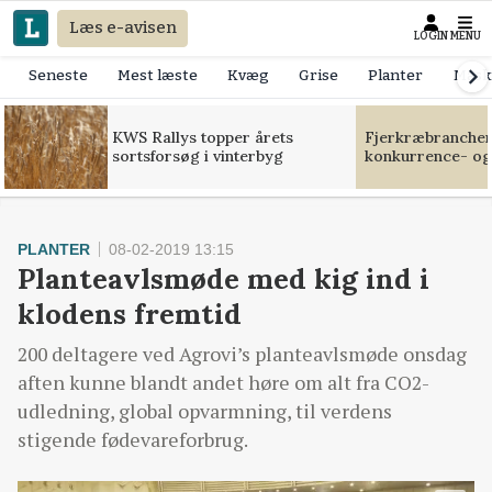
Læs e-avisen
LOGIN
MENU
Seneste
Mest læste
Kvæg
Grise
Planter
Mask
KWS Rallys topper årets
Fjerkræbranchen:
sortsforsøg i vinterbyg
konkurrence- og
PLANTER
08-02-2019 13:15
Planteavlsmøde med kig ind i
klodens fremtid
200 deltagere ved Agrovi’s planteavlsmøde onsdag
aften kunne blandt andet høre om alt fra CO2-
udledning, global opvarmning, til verdens
stigende fødevareforbrug.