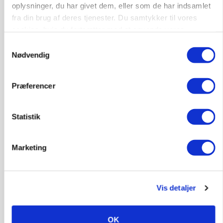
4690, Haslev
06. aug.
NY
oplysninger, du har givet dem, eller som de har indsamlet
fra din brug af deres tjenester. Du samtykker til vores
cookies, hvis du fortsætter med at anvende vores
Lastbilchauffør søges til Henrik Haves
hjemmeside.
Samtykkevalg
Maskinstation
Nødvendig
Godstransport
Præferencer
4700, Næstved
03. aug.
Statistik
Medarbejdere til griseproduktion
Grise
Marketing
9681, Ranum
03. aug.
Vis detaljer
Kalvepasser til ejendom i udvikling søges
OK