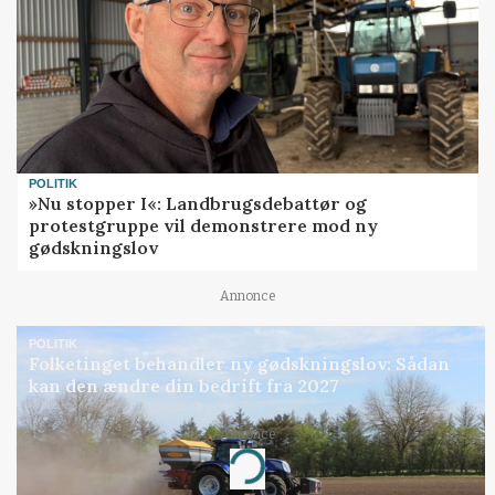
POLITIK
»Nu stopper I«: Landbrugsdebattør og
protestgruppe vil demonstrere mod ny
gødskningslov
Annonce
POLITIK
Folketinget behandler ny gødskningslov: Sådan
kan den ændre din bedrift fra 2027
Annonce
Loading...