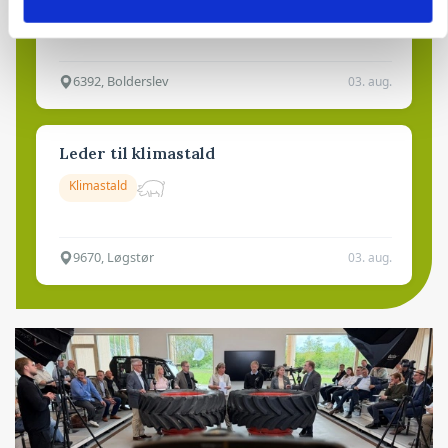
Kalve
6392, Bolderslev
03. aug.
Leder til klimastald
Klimastald
9670, Løgstør
03. aug.