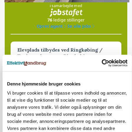
i samarbejde med
76
ledige stillinger
Opret agent
Se alle jobs
Elevplads tilbydes ved Ringkøbing /
Trainee placement Ringkøbing
Grise
6950, Ringkøbing
06. aug.
NY
Denne hjemmeside bruger cookies
Vi bruger cookies til at tilpasse vores indhold og annoncer,
til at vise dig funktioner til sociale medier og til at
Rørlægger / håndmand søges til
analysere vores trafik. Vi deler også oplysninger om din
dræn/entreprenørarbejde.
brug af vores website med vores partnere inden for
Anlæg
Kloak
sociale medier, annonceringspartnere og analysepartnere.
Vores partnere kan kombinere disse data med andre