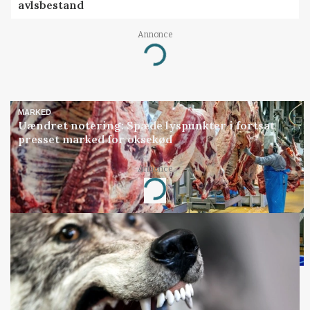
avlsbestand
Annonce
Loading...
MARKED
Uændret notering: Spæde lyspunkter i fortsat
presset marked for oksekød
Annonce
Loading...