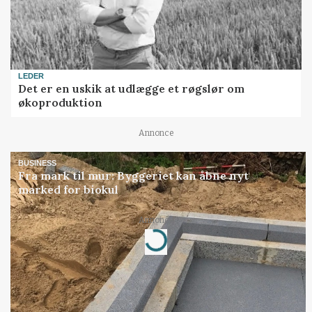
LEDER
Det er en uskik at udlægge et røgslør om
økoproduktion
Annonce
BUSINESS
Fra mark til mur: Byggeriet kan åbne nyt
marked for biokul
Loading...
Annonce
Jobs