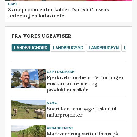
GRISE
Svineproducenter kalder Danish Crowns
notering en katastrofe
FRA VORES UGEAVISER
LANDBRUGNORD
LANDBRUGSYD
LANDBRUGFYN
LAND
CAP-I-DANMARK
Fjerkræbranchen: - Vi forlanger
ens konkurrence- og
produktionsvilkår
KVÆG
Snart kan man søge tilskud til
naturprojekter
ARRANGEMENT
Markvandring sætter fokus på