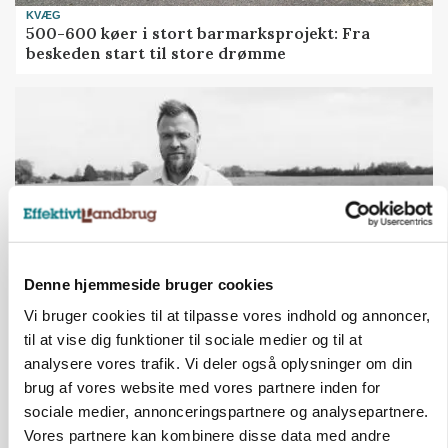
KVÆG
500-600 køer i stort barmarksprojekt: Fra
beskeden start til store drømme
Denne hjemmeside bruger cookies
Vi bruger cookies til at tilpasse vores indhold og annoncer,
LEDER
til at vise dig funktioner til sociale medier og til at
Befriende, at topredaktør erkender, hun er
analysere vores trafik. Vi deler også oplysninger om din
blevet klogere. Det kunne vi alle lære af
brug af vores website med vores partnere inden for
Loading...
sociale medier, annonceringspartnere og analysepartnere.
Annonce
Vores partnere kan kombinere disse data med andre