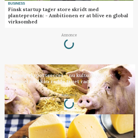
BUSINESS
Finsk startup tager store skridt med
planteprotein: - Ambitionen er at blive en global
virksomhed
Loading...
Annonce
GRISE
Engang eksportsucces – nu kulturhistorie:
Gammel sæd kan redde truet race
Loading...
Annonce