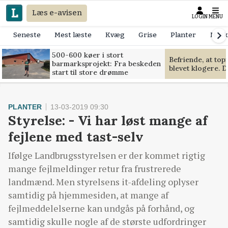
Læs e-avisen
LOGIN
MENU
Seneste
Mest læste
Kvæg
Grise
Planter
Mask
500-600 køer i stort
Befriende, at to
barmarksprojekt: Fra beskeden
blevet klogere. D
start til store drømme
PLANTER
13-03-2019 09:30
Styrelse: - Vi har løst mange af
fejlene med tast-selv
Ifølge Landbrugsstyrelsen er der kommet rigtig
mange fejlmeldinger retur fra frustrerede
landmænd. Men styrelsens it-afdeling oplyser
samtidig på hjemmesiden, at mange af
fejlmeddelelserne kan undgås på forhånd, og
samtidig skulle nogle af de største udfordringer