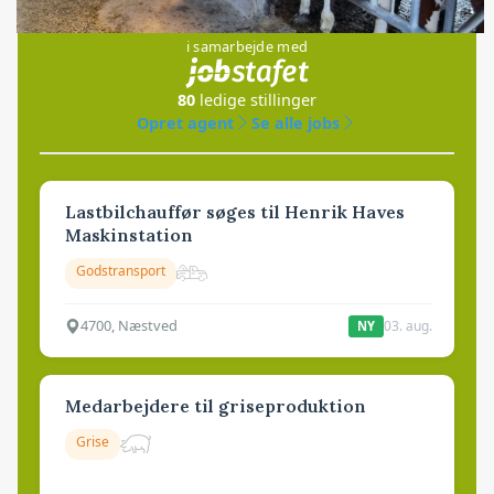
Jobs
i samarbejde med
80
ledige stillinger
Opret agent
Se alle jobs
Lastbilchauffør søges til Henrik Haves
Maskinstation
Godstransport
4700, Næstved
03. aug.
NY
Medarbejdere til griseproduktion
Grise