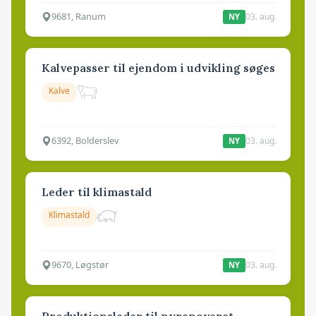
9681, Ranum
03. aug.
NY
Kalvepasser til ejendom i udvikling søges
Kalve
6392, Bolderslev
03. aug.
NY
Leder til klimastald
Klimastald
9670, Løgstør
03. aug.
NY
Produktionsleder til nyrenoveret