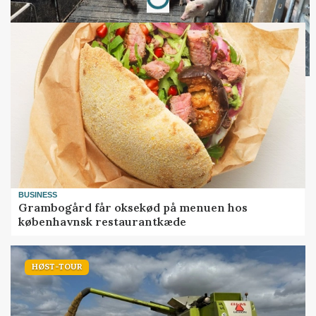
BUSINESS
Grambogård får oksekød på menuen hos
københavnsk restaurantkæde
HØST-TOUR