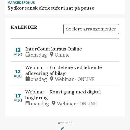
MARKEDSFOKUS
Sydkoreansk aktieeufori sat på pause
KALENDER
Se flere arrangementer
InterCount kursus Online
12
AUG
onsdag
Online
Webinar – Fordelene ved løbende
12
aflevering af bilag
AUG
onsdag
Webinar - ONLINE
Webinar – Kom i gang med digital
17
bogføring
AUG
mandag
Webinar - ONLINE
Loading...
Annonce