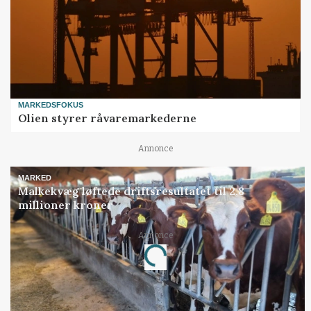
MARKEDSFOKUS
Olien styrer råvaremarkederne
Annonce
MARKED
Malkekvæg løftede driftsresultatet til 2,8
millioner kroner
Annonce
Loading...