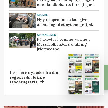
øger landbobanks forsigtighed
KLUMME
Ny griseprognose kan give
anledning til et nyt budgettjek
ARRANGEMENT
På skovtur i sommervarmen:
Messefolk mødes omkring
juletræerne
Læs flere
nyheder fra din
region
i din
lokale
landbrugsavis