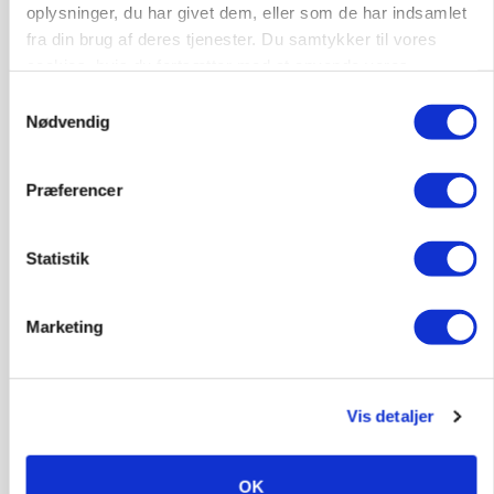
oplysninger, du har givet dem, eller som de har indsamlet
fra din brug af deres tjenester. Du samtykker til vores
cookies, hvis du fortsætter med at anvende vores
hjemmeside.
Samtykkevalg
Nødvendig
Præferencer
Statistik
Marketing
MARKED
Olieprisfald og fredshåb sender F5-renten ned
på 3 procent
Vis detaljer
Annonce
OK