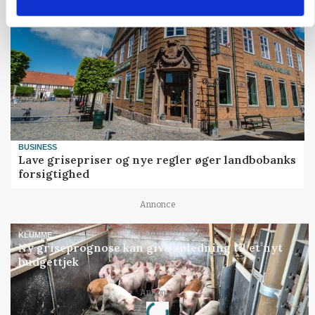
BUSINESS
Lave grisepriser og nye regler øger landbobanks
forsigtighed
Annonce
KLUMME
Ny griseprognose kan give anledning til et nyt
budgettjek
Loading...
Annonce