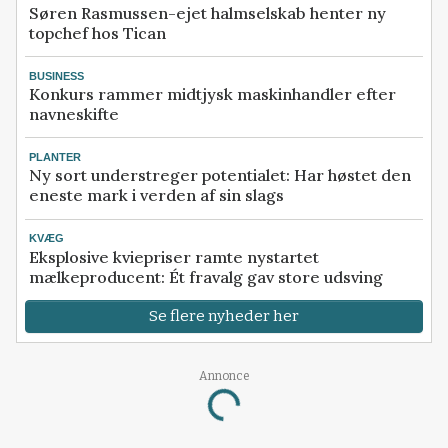
Søren Rasmussen-ejet halmselskab henter ny
topchef hos Tican
BUSINESS
Konkurs rammer midtjysk maskinhandler efter
navneskifte
PLANTER
Ny sort understreger potentialet: Har høstet den
eneste mark i verden af sin slags
KVÆG
Eksplosive kviepriser ramte nystartet
mælkeproducent: Ét fravalg gav store udsving
Se flere nyheder her
Annonce
Loading...