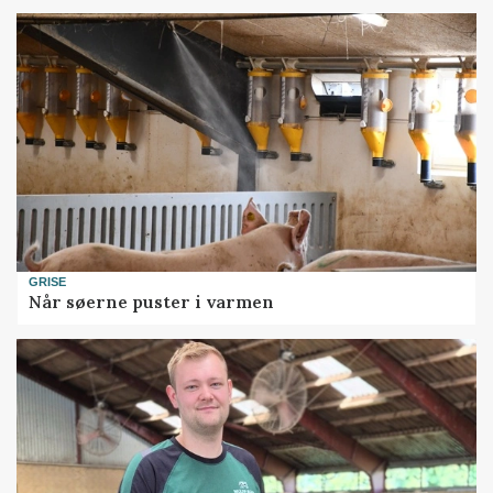
GRISE
Når søerne puster i varmen