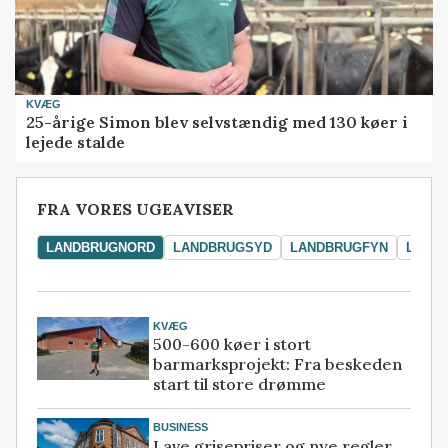
KVÆG
25-årige Simon blev selvstændig med 130 køer i
lejede stalde
FRA VORES UGEAVISER
LANDBRUGNORD
LANDBRUGSYD
LANDBRUGFYN
LAND
KVÆG
500-600 køer i stort
barmarksprojekt: Fra beskeden
start til store drømme
BUSINESS
Lave grisepriser og nye regler