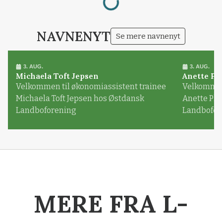
NAVNENYT
Se mere navnenyt
3. AUG.
3. AUG.
Michaela Toft Jepsen
Anette Pl
Velkommen til økonomiassistent trainee
Velkommen 
Michaela Toft Jepsen hos Østdansk
Anette Pl
Landboforening
Landbofor
MERE FRA L-