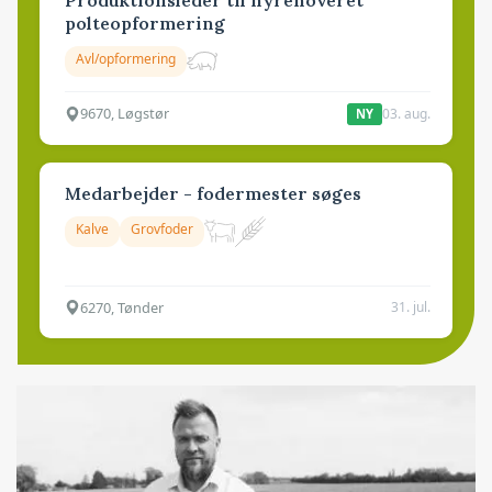
polteopformering
Avl/opformering
9670, Løgstør
03. aug.
NY
Medarbejder - fodermester søges
Kalve
Grovfoder
6270, Tønder
31. jul.