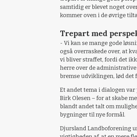
samtidig er blevet noget over
kommer oven i de øvrige tilt
Trepart med perspe
- Vi kan se mange gode løsni
også overraskede over, at kvæ
vi bliver straffet, fordi det 
herre over de administrative
bremse udviklingen, lød det f
Et andet tema i dialogen var
Birk Olesen – for at skabe mer
blandt andet talt om muligh
bygninger til nye formål.
Djursland Landboforening un
vigtigheden af, at en mere fl