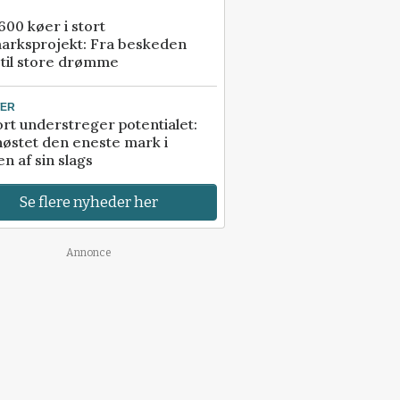
00 køer i stort
arksprojekt: Fra beskeden
 til store drømme
TER
rt understreger potentialet:
høstet den eneste mark i
n af sin slags
Se flere nyheder her
Annonce