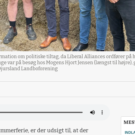
rmation om politiske tiltag, da Liberal Alliances ordfører på
e uge var på besøg hos Mogens Hjort Jensen (længst til højre),
 Djursland Landboforening
MES
merferie, er der udsigt til, at der
INDL