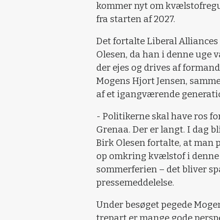
kommer nyt om kvælstofregule
fra starten af 2027.
Det fortalte Liberal Alliances
Olesen, da han i denne uge 
der ejes og drives af forman
Mogens Hjort Jensen, sammen
af et igangværende generatio
- Politikerne skal have ros f
Grenaa. Der er langt. I dag bl
Birk Olesen fortalte, at man
op omkring kvælstof i denne 
sommerferien – det bliver s
pressemeddelelse.
Under besøget pegede Mogens
trepart er mange gode perspe