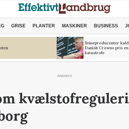
ÆG
GRISE
PLANTER
MASKINER
BUSINESS
J
Svineproducenter kald
sten
Danish Crowns pris en
katastrofe
Annonce
om kvælstofreguleri
borg