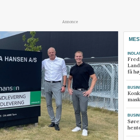
Annonce
MES
INDLA
Fred
Landm
få hø
BUSIN
Konk
mask
BUSIN
Søre
hente