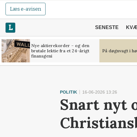
Læs e-avisen
SENESTE
KV
Nye aktierekorder – og den
brutale lektie fra et 24-årigt
På døgnvagt i hø
finansgeni
POLITIK
16-06-2026 13:26
Snart nyt 
Christians