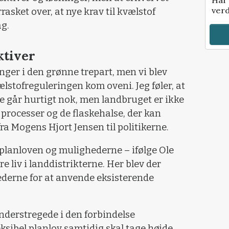
verd
rasket over, at nye krav til kvælstof
ag.
ktiver
nger i den grønne trepart, men vi blev
lstofreguleringen kom oveni. Jeg føler, at
ikke går hurtigt nok, men landbruget er ikke
 processer og de flaskehalse, der kan
ra Mogens Hjort Jensen til politikerne.
 planloven og mulighederne – ifølge Ole
e liv i landdistrikterne. Her blev der
ederne for at anvende eksisterende
derstregede i den forbindelse
eksibel planlov samtidig skal tage højde