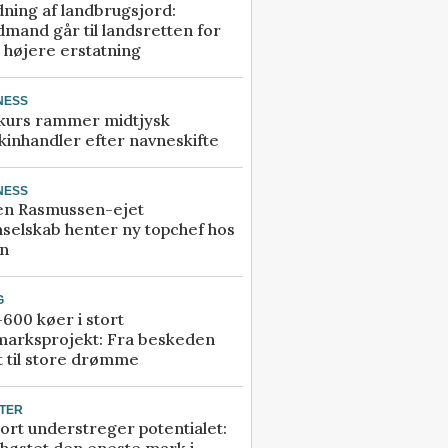
ning af landbrugsjord:
mand går til landsretten for
å højere erstatning
NESS
kurs rammer midtjysk
inhandler efter navneskifte
NESS
en Rasmussen-ejet
selskab henter ny topchef hos
an
G
600 køer i stort
marksprojekt: Fra beskeden
t til store drømme
TER
ort understreger potentialet:
høstet den eneste mark i