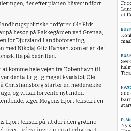
Fred
ringen, der efter planen bliver indført
Land
at f
 landbrugspolitiske ordfører, Ole Birk
BUSI
var på besøg på Bakkegården ved Grenaa,
Kon
den for Djursland Landboforening,
mask
 med Nikolaj Gitz Hansen, som er en del
nsskifte på bedriften.
BUSI
Sør
halm
or at komme hele vejen fra København til
Tic
iver der talt rigtig meget kvælstof. Ole
 på Christiansborg starter en møderække
KVÆ
uge, og vi kan forvente nyt inden
500-
bar
pændende, siger Mogens Hjort Jensen i en
star
PLAN
 Hjort Jensen på, at der i den grønne
Ny s
ktiver og løsninger, men at erhvervet
Har 