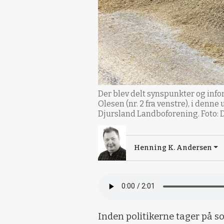
Der blev delt synspunkter og info
Olesen (nr. 2 fra venstre), i denn
Djursland Landboforening. Foto:
Henning K. Andersen
Inden politikerne tager på som