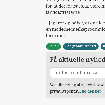
for, at der fortsat skal være
landdistrikterne.
- Jeg tror og håber, at de fik 
en moderne mælkeproduktion. 
formanden.
Politik
Den grønne trepart
K
Få aktuelle nyhe
Ved tilmelding af nyhedsbreve
privatlivspolitik.
Læs den her.