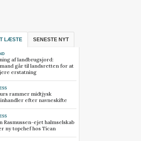
T LÆSTE
SENESTE NYT
ND
ning af landbrugsjord:
and går til landsretten for at
jere erstatning
ESS
urs rammer midtjysk
inhandler efter navneskifte
ESS
n Rasmussen-ejet halmselskab
r ny topchef hos Tican