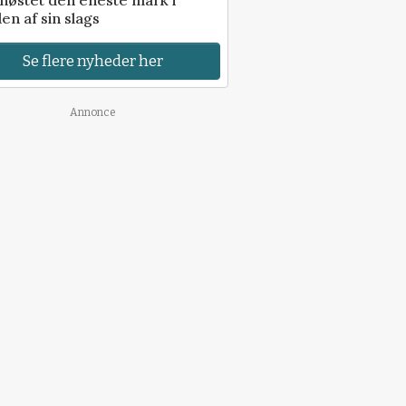
en af sin slags
Se flere nyheder her
Annonce