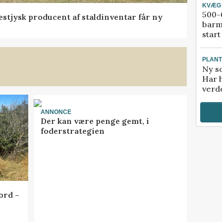
KVÆG
500-6
 vestjysk producent af staldinventar får ny
barm
start
PLAN
Ny so
Har 
verde
ANNONCE
Der kan være penge gemt, i
foderstrategien
ord –