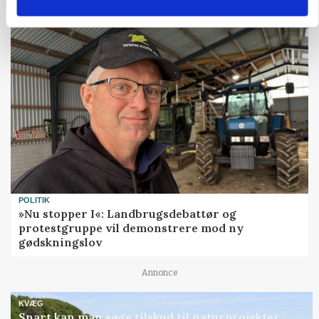
Annonce
POLITIK
»Nu stopper I«: Landbrugsdebattør og
protestgruppe vil demonstrere mod ny
gødskningslov
Annonce
KVÆG
Snart kan man søge tilskud til naturprojekter