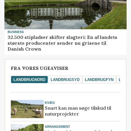
BUSINESS
32.500 stipladser skifter slagteri: En af landets
største producenter sender nu grisene til
Danish Crown
FRA VORES UGEAVISER
LANDBRUGNORD
LANDBRUGSYD
LANDBRUGFYN
LAND
KVÆG
Snart kan man søge tilskud til
naturprojekter
ARRANGEMENT