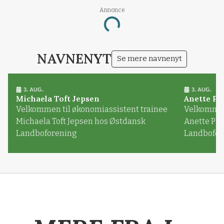
Annonce
Loading...
NAVNENYT
Se mere navnenyt
3. AUG.
3. AUG.
Michaela Toft Jepsen
Anette Pl
Velkommen til økonomiassistent trainee
Velkommen 
Michaela Toft Jepsen hos Østdansk
Anette Pl
Landboforening
Landbofor