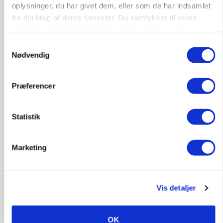
oplysninger, du har givet dem, eller som de har indsamlet
fra din brug af deres tjenester. Du samtykker til vores
Annonce
Loading...
cookies, hvis du fortsætter med at anvende vores
hjemmeside.
Samtykkevalg
Nødvendig
Præferencer
Statistik
Marketing
Vis detaljer
BUSINESS
Fra mark til mur: Byggeriet kan åbne nyt
marked for biokul
OK