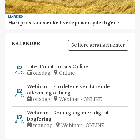
MARKED
Høstpres kan sænke hvedeprisen yderligere
KALENDER
Se flere arrangementer
InterCount kursus Online
12
AUG
onsdag
Online
Webinar – Fordelene ved løbende
12
aflevering af bilag
AUG
onsdag
Webinar - ONLINE
Webinar – Kom i gang med digital
17
bogføring
AUG
mandag
Webinar - ONLINE