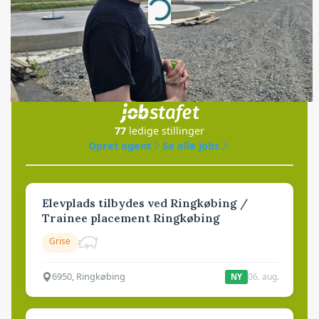
Loading...
Jobs
i samarbejde med
77
ledige stillinger
Opret agent
Se alle jobs
Elevplads tilbydes ved Ringkøbing /
Trainee placement Ringkøbing
Grise
6950, Ringkøbing
06. aug.
NY