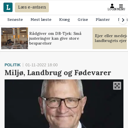
Læs e-avisen
LOGIN
MENU
Seneste
Mest læste
Kvæg
Grise
Planter
Mask
Rådgiver om DB-Tjek: Små
Ejer eller medej
justeringer kan give store
landbrugets ejer
besparelser
POLITIK
01-11-2022 18:00
Miljø, Landbrug og Fødevarer