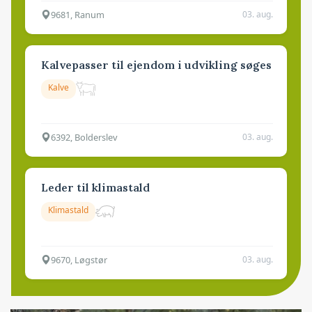
9681, Ranum
03. aug.
Kalvepasser til ejendom i udvikling søges
Kalve
6392, Bolderslev
03. aug.
Leder til klimastald
Klimastald
9670, Løgstør
03. aug.