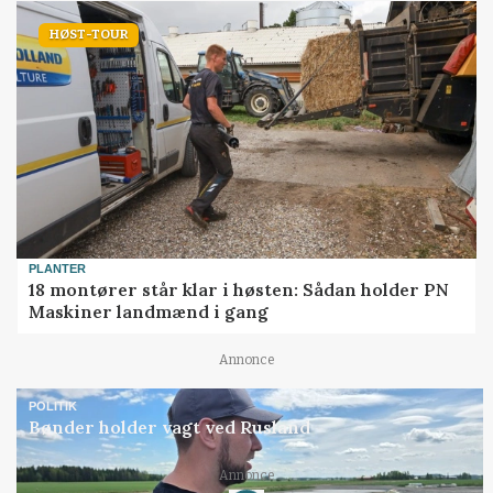
HØST-TOUR
PLANTER
18 montører står klar i høsten: Sådan holder PN
Maskiner landmænd i gang
Annonce
POLITIK
Bønder holder vagt ved Rusland
Annonce