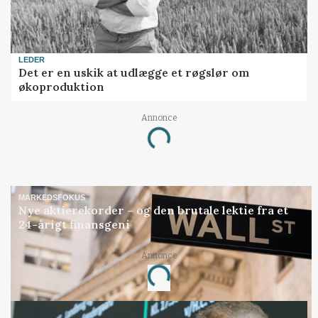
LEDER
Det er en uskik at udlægge et røgslør om
økoproduktion
Annonce
Loading...
MARKEDSFOKUS
Nye aktierekorder – og den brutale lektie fra et
24-årigt finansgeni
Annonce
Loading...