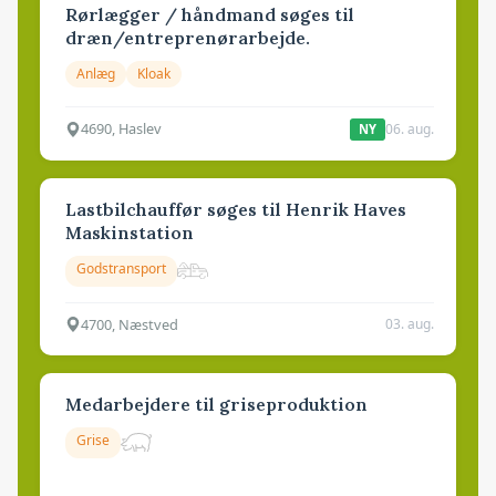
Rørlægger / håndmand søges til
dræn/entreprenørarbejde.
Anlæg
Kloak
4690, Haslev
06. aug.
NY
Lastbilchauffør søges til Henrik Haves
Maskinstation
Godstransport
4700, Næstved
03. aug.
Medarbejdere til griseproduktion
Grise