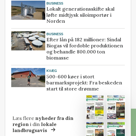
BUSINESS
Lokalt generationsskifte skal
løfte midtjysk siloimportør i
Norden
BUSINESS
Efter lån på 182 millioner: Sindal
Biogas vil fordoble produktionen
og behandle 800.000 ton
biomasse
KVÆG
500-600 køer i stort
barmarksprojekt: Fra beskeden
start til store drømme
Læs flere
nyheder fra din
region
i din
lokale
landbrugsavis