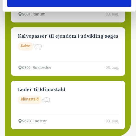
9681, Ranum
03. aug.
Kalvepasser til ejendom i udvikling søges
Kalve
6392, Bolderslev
03. aug.
Leder til klimastald
Klimastald
9670, Løgstør
03. aug.