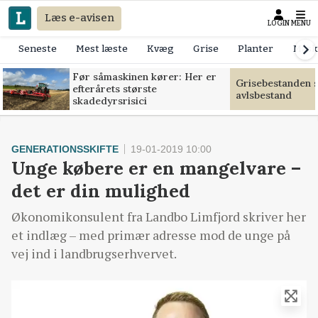
Læs e-avisen
LOGIN
MENU
Seneste
Mest læste
Kvæg
Grise
Planter
Mask
Før såmaskinen kører: Her er
Grisebestanden s
efterårets største
avlsbestand
skadedyrsrisici
GENERATIONSSKIFTE
19-01-2019 10:00
Unge købere er en mangelvare –
det er din mulighed
Økonomikonsulent fra Landbo Limfjord skriver her
et indlæg – med primær adresse mod de unge på
vej ind i landbrugserhvervet.