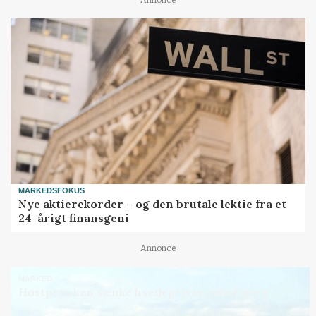
MARKEDSFOKUS
Nye aktierekorder – og den brutale lektie fra et
24-årigt finansgeni
Annonce
MARKED
Høstpres kan sænke hvedeprisen yderligere