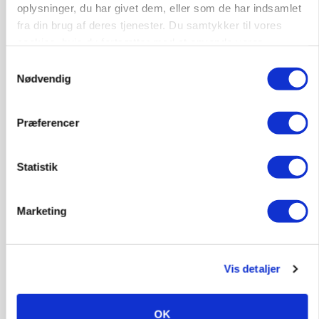
oplysninger, du har givet dem, eller som de har indsamlet
fra din brug af deres tjenester. Du samtykker til vores
Rørlægger / håndmand søges til
dræn/entreprenørarbejde.
cookies, hvis du fortsætter med at anvende vores
hjemmeside.
Samtykkevalg
Anlæg
Kloak
Nødvendig
4690, Haslev
06. aug.
NY
Præferencer
Lastbilchauffør søges til Henrik Haves
Statistik
Maskinstation
Godstransport
Marketing
4700, Næstved
03. aug.
Vis detaljer
Medarbejdere til griseproduktion
Grise
OK