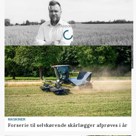
LEDER
Det er en uskik at udlægge et røgslør om
økoproduktion
Loading...
Annonce
MASKINER
Forserie til selvkørende skårlægger afprøves i år