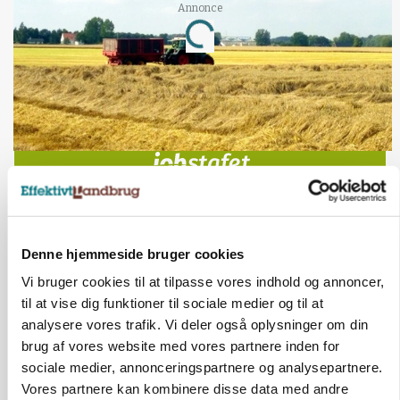
Loading...
Annonce
Jobs
i samarbejde med
78
ledige stillinger
Opret agent
Se alle jobs
Denne hjemmeside bruger cookies
Elevplads tilbydes ved Ringkøbing /
Vi bruger cookies til at tilpasse vores indhold og annoncer,
Trainee placement Ringkøbing
til at vise dig funktioner til sociale medier og til at
analysere vores trafik. Vi deler også oplysninger om din
Grise
brug af vores website med vores partnere inden for
sociale medier, annonceringspartnere og analysepartnere.
6950, Ringkøbing
06. aug.
NY
Vores partnere kan kombinere disse data med andre