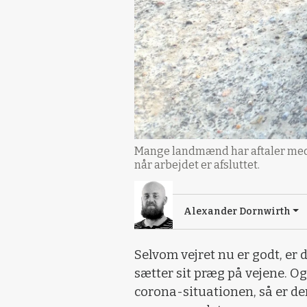
Mange landmænd har aftaler med m
når arbejdet er afsluttet.
Alexander Dornwirth
Selvom vejret nu er godt, er 
sætter sit præg på vejene. O
corona-situationen, så er de