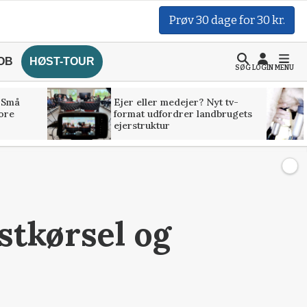
Prøv 30 dage for 30 kr.
OB
HØST-TOUR
SØG
LOGIN
MENU
 Små
Ejer eller medejer? Nyt tv-
tore
format udfordrer landbrugets
ejerstruktur
stkørsel og