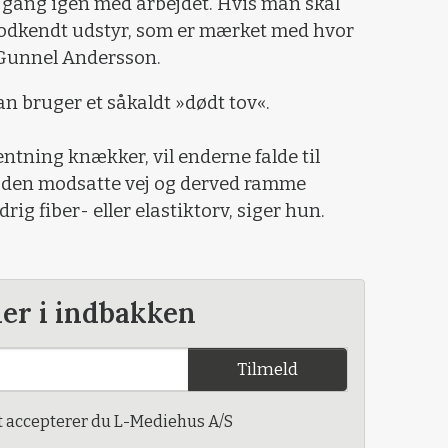
 gang igen med arbejdet. Hvis man skal
d godkendt udstyr, som er mærket med hvor
 Gunnel Andersson.
n bruger et såkaldt »dødt tov«.
ntning knækker, vil enderne falde til
t den modsatte vej og derved ramme
drig fiber- eller elastiktorv, siger hun.
der i indbakken
Tilmeld
t accepterer du L-Mediehus A/S