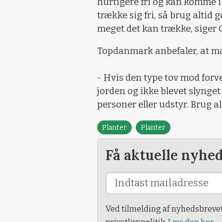
hurtigere fri og kan komme i
trække sig fri, så brug alti
meget det kan trække, siger
Topdanmark anbefaler, at ma
- Hvis den type tov mod forve
jorden og ikke blevet slynge
personer eller udstyr. Brug al
Planter
Planter
Få aktuelle nyhe
Ved tilmelding af nyhedsbreve