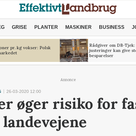
ÆG
GRISE
PLANTER
MASKINER
BUSINESS
J
Rådgiver om DB-Tjek:
oner pr. kg vokser: Polsk
justeringer kan give s
markedet
besparelser
Annonce
G
26-03-2020 12:00
r øger risiko for fa
 landevejene