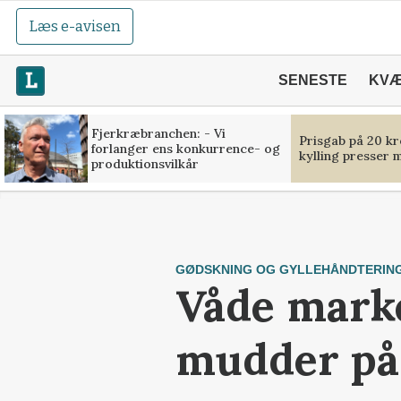
Læs e-avisen
SENESTE
KV
Fjerkræbranchen: - Vi
Prisgab på 20 kr
forlanger ens konkurrence- og
kylling presser 
produktionsvilkår
GØDSKNING OG GYLLEHÅNDTERIN
Våde marke
mudder på