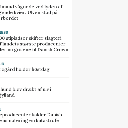
dmand vågnede ved lyden af
gende kvier: Ulven stod på
erbordet
NESS
00 stipladser skifter slagteri:
f landets største producenter
er nu grisene til Danish Crown
UR
regård holder høstdag
e hund blev dræbt af ulv i
jylland
E
eproducenter kalder Danish
ns notering en katastrofe