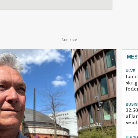
Annonce
MES
ULVE
Land
skrig
fode
BUSIN
32.50
af la
sende