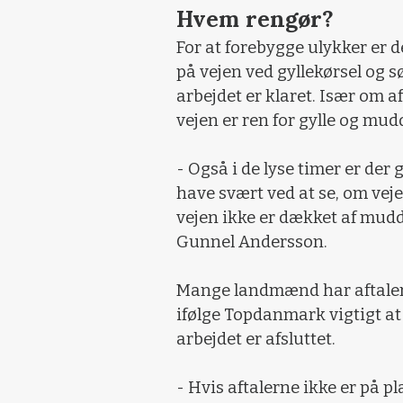
Hvem rengør?
For at forebygge ulykker er d
på vejen ved gyllekørsel og sø
arbejdet er klaret. Især om af
vejen er ren for gylle og mud
- Også i de lyse timer er der
have svært ved at se, om vejen 
vejen ikke er dækket af mudder
Gunnel Andersson.
Mange landmænd har aftaler 
ifølge Topdanmark vigtigt at
arbejdet er afsluttet.
- Hvis aftalerne ikke er på p