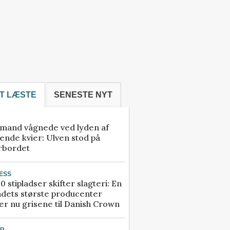
T LÆSTE
SENESTE NYT
mand vågnede ved lyden af
ende kvier: Ulven stod på
rbordet
ESS
0 stipladser skifter slagteri: En
ndets største producenter
r nu grisene til Danish Crown