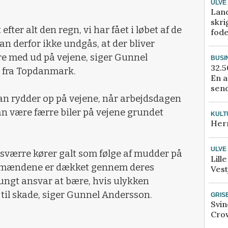
ULVE
Lan
skri
efter alt den regn, vi har fået i løbet af de
fod
n derfor ikke undgås, at der bliver
re med ud på vejene, siger Gunnel
BUSI
32.5
 fra Topdanmark.
En a
send
n rydder op på vejene, når arbejdsdagen
n være færre biler på vejene grundet
KULT
Her
ULVE
 desværre kører galt som følge af mudder på
Lill
ndmændene er dækket gennem deres
Vest
tungt ansvar at bære, hvis ulykken
til skade, siger Gunnel Andersson.
GRIS
Svin
Crow