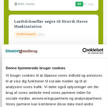
4690, Haslev
06. aug.
NY
Lastbilchauffør søges til Henrik Haves
Maskinstation
Godstransport
4700, Næstved
03. aug.
Medarbejdere til griseproduktion
Denne hjemmeside bruger cookies
Grise
Vi bruger cookies til at tilpasse vores indhold og annoncer,
til at vise dig funktioner til sociale medier og til at
analysere vores trafik. Vi deler også oplysninger om din
9681, Ranum
03. aug.
brug af vores website med vores partnere inden for
sociale medier, annonceringspartnere og analysepartnere.
Vores partnere kan kombinere disse data med andre
Kalvepasser til ejendom i udvikling søges