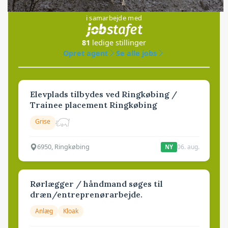
Jobs
i samarbejde med
81
ledige stillinger
Opret agent
Se alle jobs
Elevplads tilbydes ved Ringkøbing /
Trainee placement Ringkøbing
Grise
6950, Ringkøbing
06. aug.
NY
Rørlægger / håndmand søges til
dræn/entreprenørarbejde.
Anlæg
Kloak