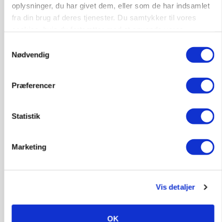
oplysninger, du har givet dem, eller som de har indsamlet
Kalve
fra din brug af deres tjenester. Du samtykker til vores
cookies, hvis du fortsætter med at anvende vores
hjemmeside.
Samtykkevalg
6392, Bolderslev
03. aug.
Nødvendig
Leder til klimastald
Præferencer
Klimastald
Statistik
9670, Løgstør
03. aug.
Marketing
Vis detaljer
OK