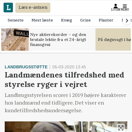
Læs e-avisen
LOGIN
MENU
Seneste
Mest læste
Kvæg
Grise
Planter
Mask
Nye aktierekorder – og den
brutale lektie fra et 24-årigt
På døgnvagt i hø
finansgeni
LANDBRUGSSTØTTE
05-03-2020 13:45
Landmændenes tilfredshed med
styrelse ryger i vejret
Landbrugsstyrelsen scorer i 2019 højere karakterer
hos landmænd end tidligere. Det viser en
kundetilfredshedsundersøgelse.