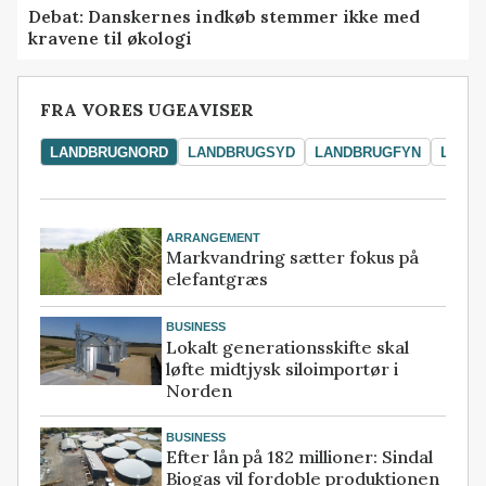
Debat: Danskernes indkøb stemmer ikke med
kravene til økologi
FRA VORES UGEAVISER
LANDBRUGNORD
LANDBRUGSYD
LANDBRUGFYN
LAND
ARRANGEMENT
Markvandring sætter fokus på
elefantgræs
BUSINESS
Lokalt generationsskifte skal
løfte midtjysk siloimportør i
Norden
BUSINESS
Efter lån på 182 millioner: Sindal
Biogas vil fordoble produktionen