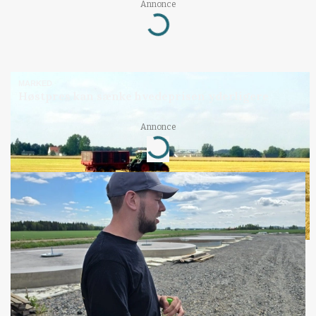
Annonce
Loading...
MARKED
Høstpres kan sænke hvedeprisen yderligere
Annonce
Loading...