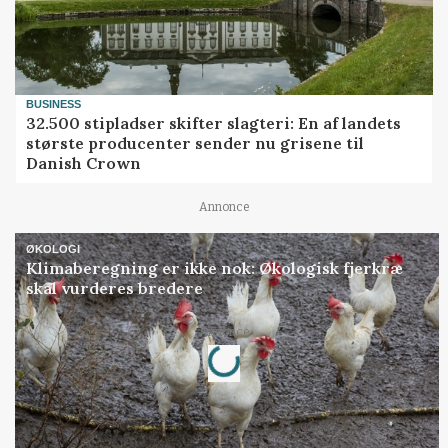
BUSINESS
32.500 stipladser skifter slagteri: En af landets
største producenter sender nu grisene til
Danish Crown
Annonce
ØKOLOGI
Klimaberegning er ikke nok: Økologisk fjerkræ
skal vurderes bredere
Loading...
Annonce