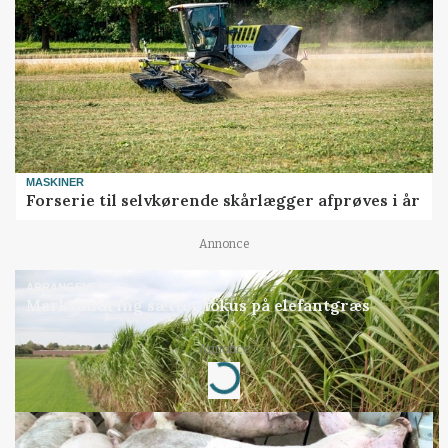
MASKINER
Forserie til selvkørende skårlægger afprøves i år
Annonce
ARRANGEMENT
Markvandring sætter fokus på elefantgræs
Annonce
Loading...