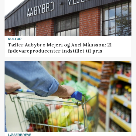
KULTUR
Tæller Aabybro Mejeri og Axel Månsson: 21
fødevareproducenter indstillet til pris
LÆSERBREVE