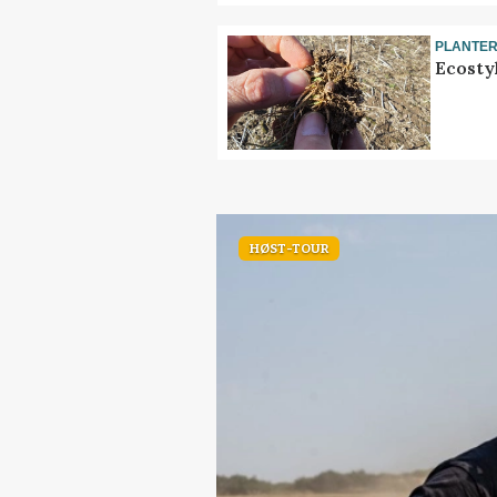
PLANTE
Ecosty
HØST-TOUR