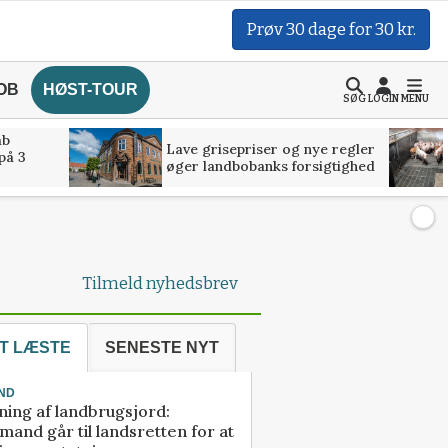
Prøv 30 dage for 30 kr.
OB
HØST-TOUR
SØG
LOGIN
MENU
åb
Lave grisepriser og nye regler
på 3
øger landbobanks forsigtighed
Tilmeld nyhedsbrev
T LÆSTE
SENESTE NYT
ND
ning af landbrugsjord:
and går til landsretten for at