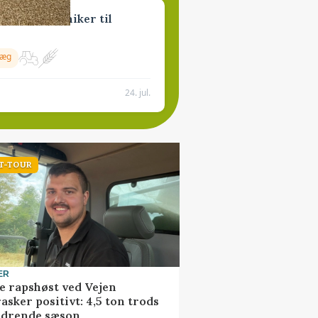
geret mekaniker til
væg
24. jul.
T-TOUR
ER
e rapshøst ved Vejen
asker positivt: 4,5 ton trods
rdrende sæson