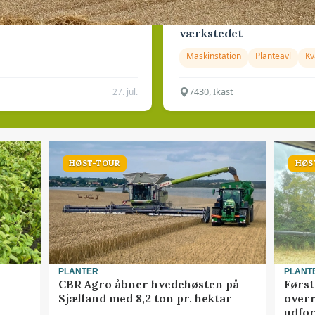
med malkerobotter
Kjargaarden søger enga
værkstedet
Maskinstation
Planteavl
K
7430, Ikast
27. jul.
HØST-TOUR
HØS
PLANTER
PLANT
CBR Agro åbner hvedehøsten på
Først
Sjælland med 8,2 ton pr. hektar
overr
udfo