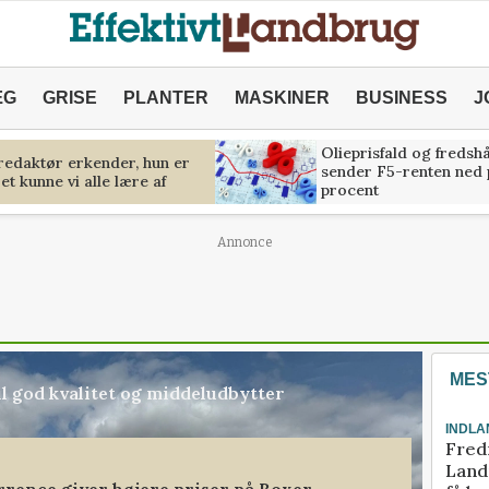
ÆG
GRISE
PLANTER
MASKINER
BUSINESS
J
Olieprisfald og fredsh
predaktør erkender, hun er
sender F5-renten ned 
et kunne vi alle lære af
procent
Annonce
MES
l god kvalitet og middeludbytter
INDLA
Fred
Landm
rence giver højere priser på Boxer