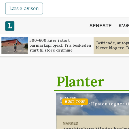
Læs e-avisen
SENESTE
KV
500-600 køer i stort
Befriende, at to
barmarksprojekt: Fra beskeden
blevet klogere. D
start til store drømme
Planter
PLANTER
HØST-TOUR
Danish Agro: Høsten tegner ti
MARKED
AgroMarkets: Mindre konkur