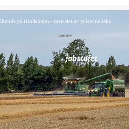
stillende på Hindsholm – men det er priserne ikke
Annonce
 Planter
i samarbejde med
24
ledige stillin
er søges
DanRoots søger landman
maskinførerelev til for
Planteavl
8850, Bjerringbro
31. jul.