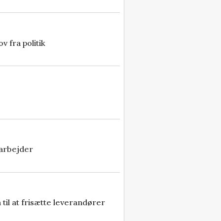
 fra politik
darbejder
il at frisætte leverandører