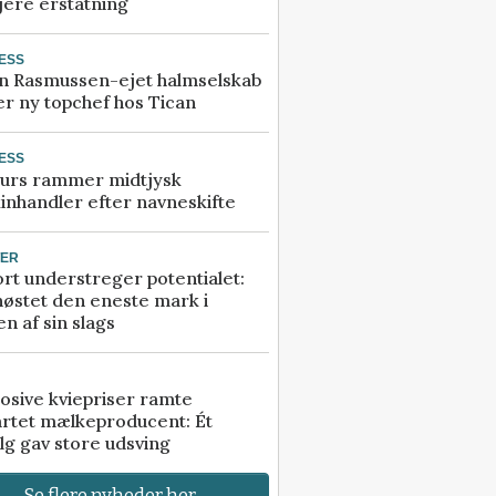
jere erstatning
ESS
n Rasmussen-ejet halmselskab
r ny topchef hos Tican
ESS
urs rammer midtjysk
inhandler efter navneskifte
TER
rt understreger potentialet:
høstet den eneste mark i
n af sin slags
osive kviepriser ramte
artet mælkeproducent: Ét
lg gav store udsving
Se flere nyheder her