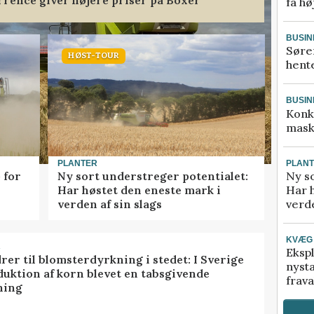
få hø
BUSIN
Søre
HØST-TOUR
hente
BUSIN
Konk
mask
PLAN
PLANTER
Ny so
 for
Ny sort understreger potentialet:
Har 
Har høstet den eneste mark i
verde
verden af sin slags
KVÆG
R
Ekspl
rer til blomsterdyrkning i stedet: I Sverige
nyst
duktion af korn blevet en tabsgivende
frava
ning