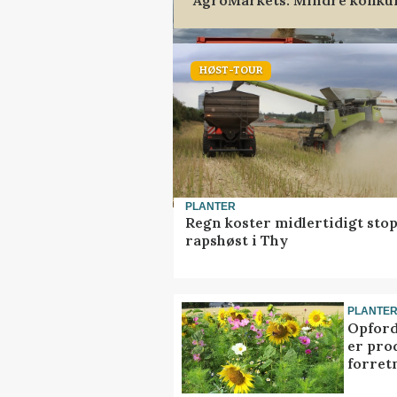
HØST-TOUR
PLANTER
Regn koster midlertidigt stop
rapshøst i Thy
PLANTE
Opford
er pro
forret