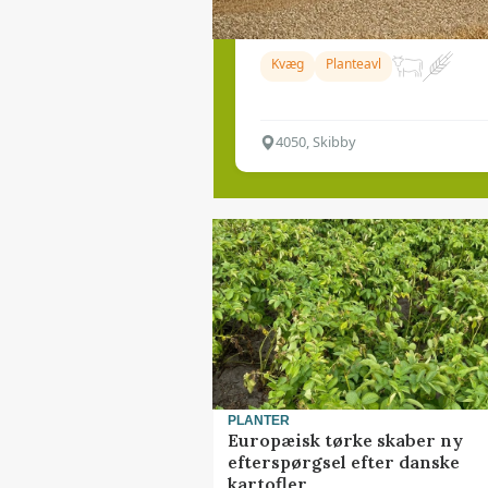
Fodermester til bedrift 
Kvæg
Planteavl
4050, Skibby
PLANTER
Europæisk tørke skaber ny
efterspørgsel efter danske
kartofler