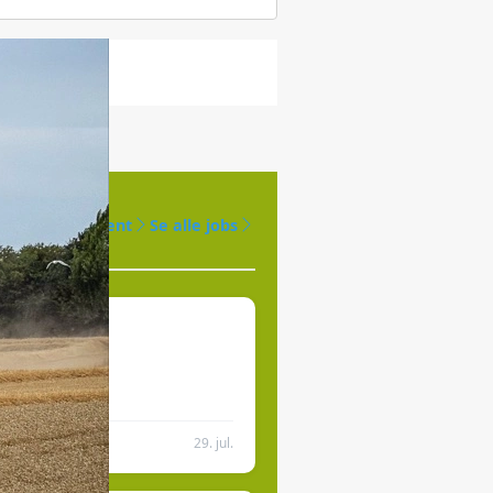
ger
Opret agent
Se alle jobs
ds- eller
året 2027
29. jul.