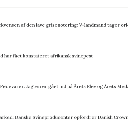
kvensen af den lave grisenotering: V-landmand tager orlov
d har fået konstateret afrikansk svinepest
Fødevarer: Jagten er gået ind på Årets Elev og Årets Me
arked: Danske Svineproducenter opfordrer Danish Crown t