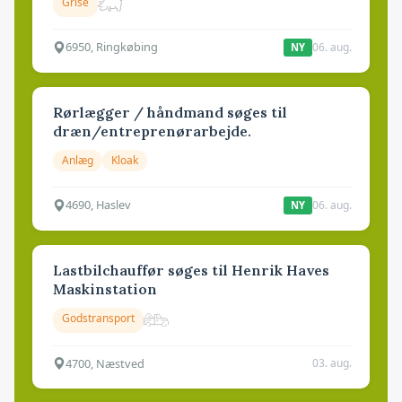
Grise
6950, Ringkøbing
06. aug.
NY
Rørlægger / håndmand søges til
dræn/entreprenørarbejde.
Anlæg
Kloak
4690, Haslev
06. aug.
NY
Lastbilchauffør søges til Henrik Haves
Maskinstation
Godstransport
4700, Næstved
03. aug.