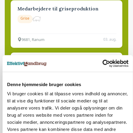
Medarbejdere til griseproduktion
Grise
9681, Ranum
03. aug.
Kalvepasser til ejendom i udvikling søges
Kalve
Denne hjemmeside bruger cookies
6392, Bolderslev
03. aug.
Vi bruger cookies til at tilpasse vores indhold og annoncer,
til at vise dig funktioner til sociale medier og til at
analysere vores trafik. Vi deler også oplysninger om din
Leder til klimastald
brug af vores website med vores partnere inden for
sociale medier, annonceringspartnere og analysepartnere.
Klimastald
Vores partnere kan kombinere disse data med andre