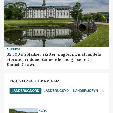
BUSINESS
32.500 stipladser skifter slagteri: En af landets
største producenter sender nu grisene til
Danish Crown
FRA VORES UGEAVISER
LANDBRUGNORD
LANDBRUGSYD
LANDBRUGFYN
LAND
KVÆG