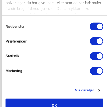
oplysninger, du har givet dem, eller som de har indsamlet
fra din brug af deres tjenester. Du samtykker til vores
9670, Løgstør
03. aug.
cookies, hvis du fortsætter med at anvende vores
hjemmeside.
Samtykkevalg
Nødvendig
HØST-TOUR
Præferencer
Statistik
Marketing
PLANTER
18 montører står klar i høsten: Sådan holder PN
Vis detaljer
Maskiner landmænd i gang
OK