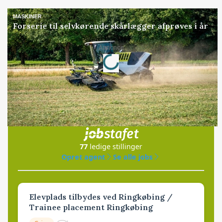
MASKINER
Forserie til selvkørende skårlægger afprøves i år
Loading...
Annonce
Jobs
i samarbejde med
77
ledige stillinger
Opret agent
Se alle jobs
Elevplads tilbydes ved Ringkøbing /
Trainee placement Ringkøbing