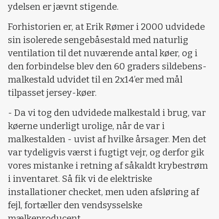
ydelsen er jævnt stigende.
Forhistorien er, at Erik Rømer i 2000 udvidede
sin isolerede sengebåsestald med naturlig
ventilation til det nuværende antal køer, og i
den forbindelse blev den 60 graders sildebens-
malkestald udvidet til en 2x14’er med mål
tilpasset jersey-køer.
- Da vi tog den udvidede malkestald i brug, var
køerne underligt urolige, når de var i
malkestalden - uvist af hvilke årsager. Men det
var tydeligvis værst i fugtigt vejr, og derfor gik
vores mistanke i retning af såkaldt krybestrøm
i inventaret. Så fik vi de elektriske
installationer checket, men uden afsløring af
fejl, fortæller den vendsysselske
mælkeproducent.