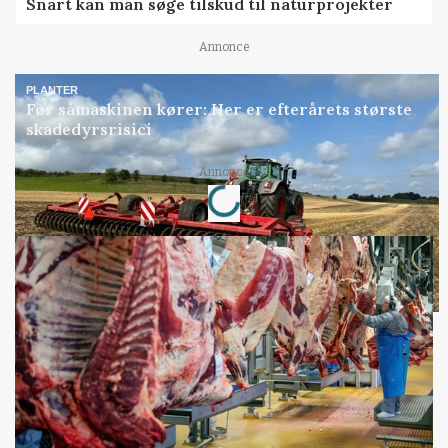
Snart kan man søge tilskud til naturprojekter
Annonce
PLANTER
Før såmaskinen kører: Her er efterårets største
skadedyrsrisici
Loading...
Annonce