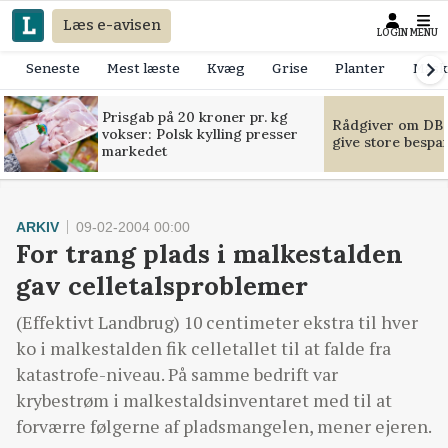
Læs e-avisen
LOGIN
MENU
Seneste
Mest læste
Kvæg
Grise
Planter
Mask
Prisgab på 20 kroner pr. kg
Rådgiver om DB-
vokser: Polsk kylling presser
give store bespa
markedet
ARKIV
09-02-2004 00:00
For trang plads i malkestalden
gav celletalsproblemer
(Effektivt Landbrug) 10 centimeter ekstra til hver
ko i malkestalden fik celletallet til at falde fra
katastrofe-niveau. På samme bedrift var
krybestrøm i malkestaldsinventaret med til at
forværre følgerne af pladsmangelen, mener ejeren.