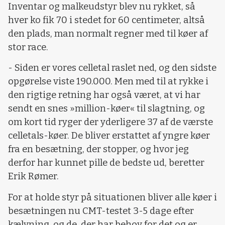
Inventar og malkeudstyr blev nu rykket, så
hver ko fik 70 i stedet for 60 centimeter, altså
den plads, man normalt regner med til køer af
stor race.
- Siden er vores celletal raslet ned, og den sidste
opgørelse viste 190.000. Men med til at rykke i
den rigtige retning har også været, at vi har
sendt en snes »million-køer« til slagtning, og
om kort tid ryger der yderligere 37 af de værste
celletals-køer. De bliver erstattet af yngre køer
fra en besætning, der stopper, og hvor jeg
derfor har kunnet pille de bedste ud, beretter
Erik Rømer.
For at holde styr på situationen bliver alle køer i
besætningen nu CMT-testet 3-5 dage efter
kælvning, og de, der har behov for det og er