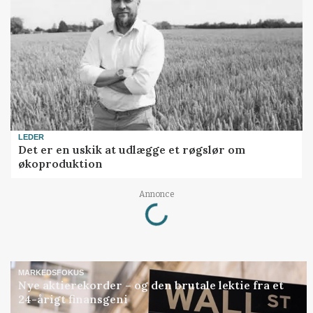
LEDER
Det er en uskik at udlægge et røgslør om
økoproduktion
Loading...
Annonce
MARKEDSFOKUS
Nye aktierekorder – og den brutale lektie fra et
24-årigt finansgeni