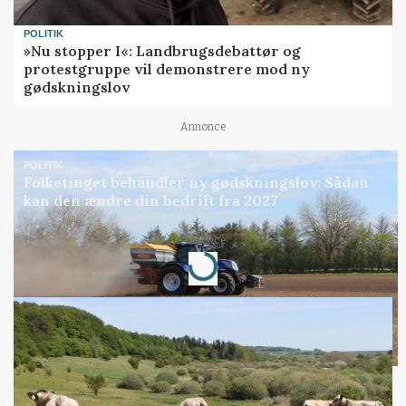
POLITIK
»Nu stopper I«: Landbrugsdebattør og
protestgruppe vil demonstrere mod ny
gødskningslov
Annonce
POLITIK
Folketinget behandler ny gødskningslov: Sådan
kan den ændre din bedrift fra 2027
Loading...
Annonce