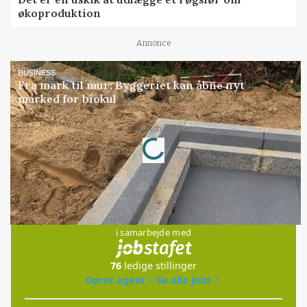
økoproduktion
Annonce
BUSINESS
Fra mark til mur: Byggeriet kan åbne nyt
marked for biokul
Loading...
Annonce
Jobs
i samarbejde med
76
ledige stillinger
Opret agent
Se alle jobs