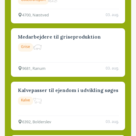
4700, Næstved
03. aug.
Medarbejdere til griseproduktion
Grise
9681, Ranum
03. aug.
Kalvepasser til ejendom i udvikling søges
Kalve
6392, Bolderslev
03. aug.