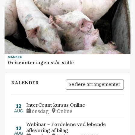
MARKED
Grisenoteringen står stille
KALENDER
Se flere arrangementer
InterCount kursus Online
12
AUG
onsdag
Online
Webinar – Fordelene ved løbende
12
aflevering af bilag
AUG