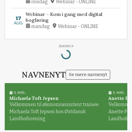
onsdag
Webinar - ONLINE
Webinar – Kom i gang med digital
17
bogføring
AUG
mandag
Webinar - ONLINE
Loading...
Annonce
NAVNENYT
Se mere navnenyt
3. AUG.
3. AUG.
Michaela Toft Jepsen
Anette Pl
Velkommen til økonomiassistent trainee
Velkommen 
Michaela Toft Jepsen hos Østdansk
Anette Pl
Landboforening
Landbofor