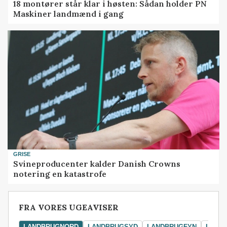
18 montører står klar i høsten: Sådan holder PN
Maskiner landmænd i gang
GRISE
Svineproducenter kalder Danish Crowns
notering en katastrofe
FRA VORES UGEAVISER
LANDBRUGNORD
LANDBRUGSYD
LANDBRUGFYN
LAND