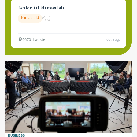
Leder til klimastald
Klimastald
9670, Løgstør
03. aug.
BUSINESS