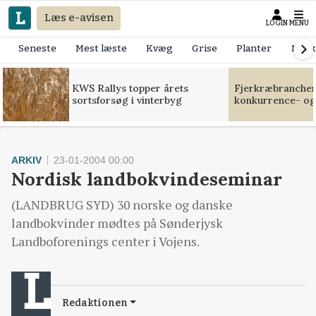
Læs e-avisen
LOGIN
MENU
Seneste
Mest læste
Kvæg
Grise
Planter
Mask
KWS Rallys topper årets
Fjerkræbranchen:
sortsforsøg i vinterbyg
konkurrence- og
ARKIV
23-01-2004 00:00
Nordisk landbokvindeseminar
(LANDBRUG SYD) 30 norske og danske
landbokvinder mødtes på Sønderjysk
Landboforenings center i Vojens.
Redaktionen