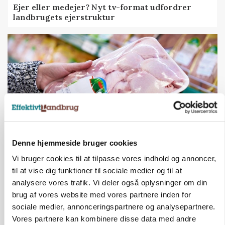
Ejer eller medejer? Nyt tv-format udfordrer
landbrugets ejerstruktur
Denne hjemmeside bruger cookies
MARKEDSFOKUS
Vi bruger cookies til at tilpasse vores indhold og annoncer,
Prisgab på 20 kroner pr. kg vokser: Polsk kylling
til at vise dig funktioner til sociale medier og til at
presser markedet
analysere vores trafik. Vi deler også oplysninger om din
brug af vores website med vores partnere inden for
sociale medier, annonceringspartnere og analysepartnere.
Vores partnere kan kombinere disse data med andre