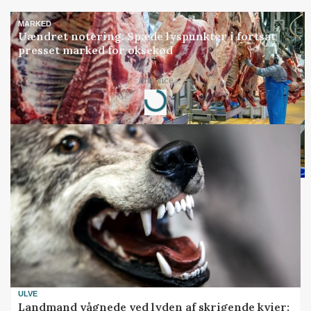
MARKED
Uændret notering: Spæde lyspunkter i fortsat
presset marked for oksekød
Loading...
Annonce
ULVE
Landmand vågnede ved lyden af skrigende kvier: