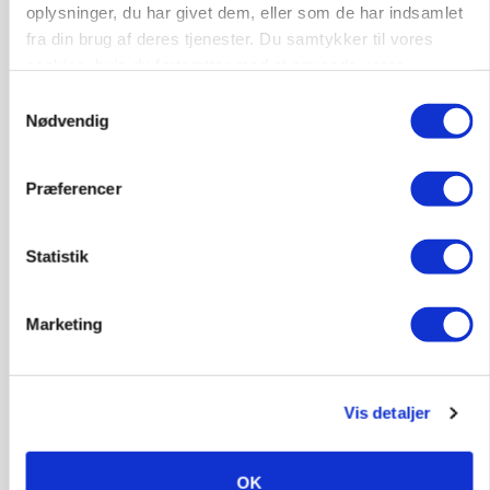
oplysninger, du har givet dem, eller som de har indsamlet
fra din brug af deres tjenester. Du samtykker til vores
cookies, hvis du fortsætter med at anvende vores
hjemmeside.
Samtykkevalg
Nødvendig
Præferencer
GRISE
Rådgiver om DB-Tjek: Små justeringer kan give
store besparelser
Statistik
Loading...
Annonce
Marketing
Vis detaljer
OK