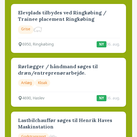
Elevplads tilbydes ved Ringkøbing /
Trainee placement Ringkøbing
Grise
6950, Ringkøbing
06. aug.
NY
Rørlægger / håndmand søges til
dræn/entreprenørarbejde.
Anlæg
Kloak
4690, Haslev
06. aug.
NY
Lastbilchauffør søges til Henrik Haves
Maskinstation
Godstransport