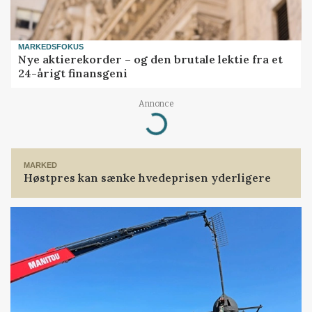
MARKEDSFOKUS
Nye aktierekorder – og den brutale lektie fra et
24-årigt finansgeni
Annonce
Loading...
MARKED
Høstpres kan sænke hvedeprisen yderligere