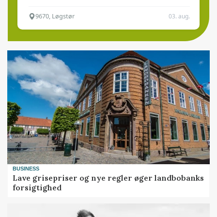
9670, Løgstør
03. aug.
BUSINESS
Lave grisepriser og nye regler øger landbobanks
forsigtighed