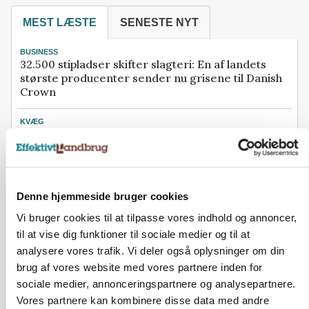
MEST LÆSTE
SENESTE NYT
BUSINESS
32.500 stipladser skifter slagteri: En af landets
største producenter sender nu grisene til Danish
Crown
KVÆG
500-600 køer i stort barmarksprojekt: Fra
beskeden start til store drømme
BUSINESS
Efter salg af 3.000 søer: Vestfynsk
Denne hjemmeside bruger cookies
opformeringsprofil afhænder jord for 85 millioner
Vi bruger cookies til at tilpasse vores indhold og annoncer,
til at vise dig funktioner til sociale medier og til at
KULTUR
Herregård holder høstdag
analysere vores trafik. Vi deler også oplysninger om din
brug af vores website med vores partnere inden for
BUSINESS
sociale medier, annonceringspartnere og analysepartnere.
Konkurs rammer midtjysk maskinhandler efter
Vores partnere kan kombinere disse data med andre
navneskifte