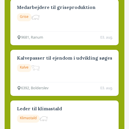
Medarbejdere til griseproduktion
Grise
9681, Ranum
03. aug.
Kalvepasser til ejendom i udvikling søges
Kalve
6392, Bolderslev
03. aug.
Leder til klimastald
Klimastald