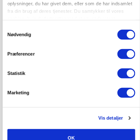
oplysninger, du har givet dem, eller som de har indsamlet
Se flere nyheder her
fra din brug af deres tjenester. Du samtykker til vores
cookies, hvis du fortsætter med at anvende vores
hjemmeside.
Samtykkevalg
Annonce
Nødvendig
Loading...
Præferencer
Statistik
Marketing
Vis detaljer
INDLAND
OK
Fredning binder landmands jord – kommunen