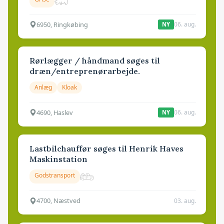
6950, Ringkøbing
06. aug.
NY
Rørlægger / håndmand søges til
dræn/entreprenørarbejde.
Anlæg
Kloak
4690, Haslev
06. aug.
NY
Lastbilchauffør søges til Henrik Haves
Maskinstation
Godstransport
4700, Næstved
03. aug.