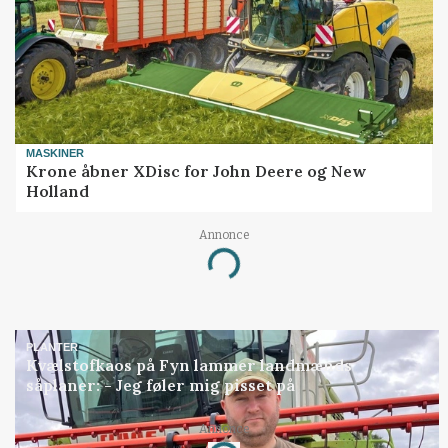
MASKINER
Krone åbner XDisc for John Deere og New
Holland
Loading...
Annonce
PLANTER
Kvælstofkaos på Fyn lammer landmænds
såplaner: - Jeg føler mig pisset på
Loading...
Annonce