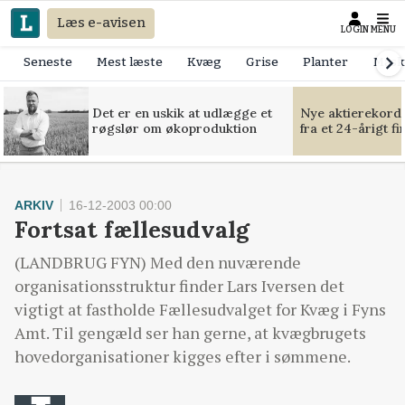
Læs e-avisen
LOGIN
MENU
Seneste
Mest læste
Kvæg
Grise
Planter
Mask
Det er en uskik at udlægge et
Nye aktierekorde
røgslør om økoproduktion
fra et 24-årigt f
ARKIV
16-12-2003 00:00
Fortsat fællesudvalg
(LANDBRUG FYN) Med den nuværende
organisationsstruktur finder Lars Iversen det
vigtigt at fastholde Fællesudvalget for Kvæg i Fyns
Amt. Til gengæld ser han gerne, at kvægbrugets
hovedorganisationer kigges efter i sømmene.