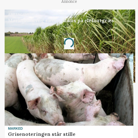
Annonce
ARRANGEMENT
Markvandring sætter fokus på elefantgræs
Loading...
Annonce
MARKED
Grisenoteringen står stille