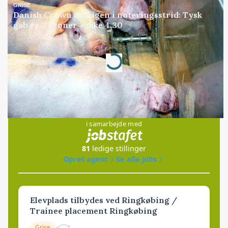
GRISE
Danish Crown slår igen i noteringsstrid: Tysk
gab er 3 kroner – ikke 4,30
Annonce
Loading...
Jobs
i samarbejde med
81
ledige stillinger
Opret agent
Se alle jobs
Elevplads tilbydes ved Ringkøbing /
Trainee placement Ringkøbing
Grise