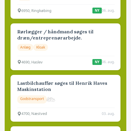
6950, Ringkøbing
06. aug.
NY
Rørlægger / håndmand søges til
dræn/entreprenørarbejde.
Anlæg
Kloak
4690, Haslev
06. aug.
NY
Lastbilchauffør søges til Henrik Haves
Maskinstation
Godstransport
4700, Næstved
03. aug.