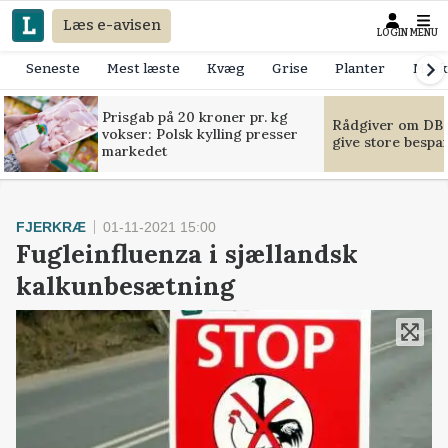
Læs e-avisen
LOGIN
MENU
Seneste
Mest læste
Kvæg
Grise
Planter
Mask
Prisgab på 20 kroner pr. kg
Rådgiver om DB-
vokser: Polsk kylling presser
give store bespa
markedet
FJERKRÆ
01-11-2021 15:00
Fugleinfluenza i sjællandsk
kalkunbesætning