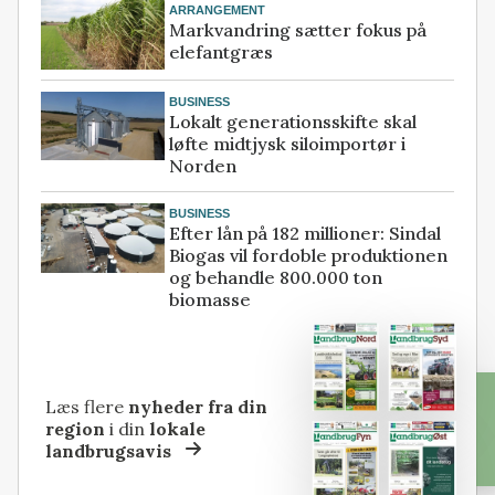
ARRANGEMENT
Markvandring sætter fokus på
elefantgræs
BUSINESS
Lokalt generationsskifte skal
løfte midtjysk siloimportør i
Norden
BUSINESS
Efter lån på 182 millioner: Sindal
Biogas vil fordoble produktionen
og behandle 800.000 ton
biomasse
Læs flere
nyheder fra din
region
i din
lokale
landbrugsavis