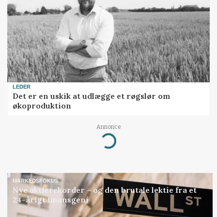
LEDER
Det er en uskik at udlægge et røgslør om
økoproduktion
Annonce
Loading...
MARKEDSFOKUS
Nye aktierekorder – og den brutale lektie fra et
24-årigt finansgeni