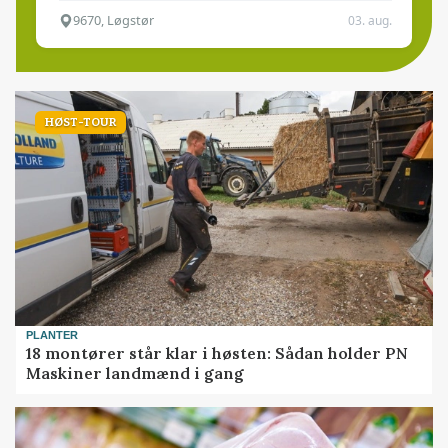
9670, Løgstør
03. aug.
HØST-TOUR
PLANTER
18 montører står klar i høsten: Sådan holder PN
Maskiner landmænd i gang