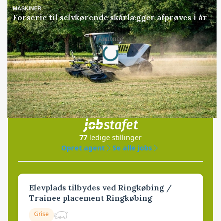
MASKINER
Forserie til selvkørende skårlægger afprøves i år
Loading...
Annonce
Jobs
i samarbejde med
77
ledige stillinger
Opret agent
Se alle jobs
Elevplads tilbydes ved Ringkøbing /
Trainee placement Ringkøbing
Grise