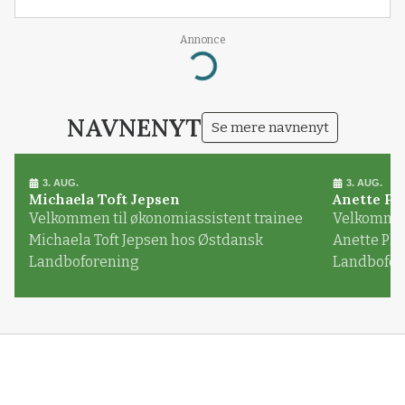
Annonce
Loading...
NAVNENYT
Se mere navnenyt
3. AUG.
3. AUG.
Michaela Toft Jepsen
Anette Pl
Velkommen til økonomiassistent trainee
Velkommen 
Michaela Toft Jepsen hos Østdansk
Anette Pl
Landboforening
Landbofor