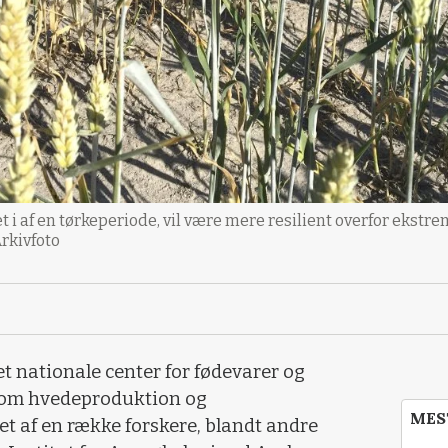
 i af en tørkeperiode, vil være mere resilient overfor ekstr
rkivfoto
et nationale center for fødevarer og
t om hvedeproduktion og
MES
et af en række forskere, blandt andre