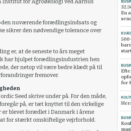
a Institut for Agroøkologi ved Aarhus
BUSI
32.5
En a
send
t »den nuværende forædlingsindsats og
ke sikrer den nødvendige tolerance over
KVÆ
500-
bar
star
ng er, at de seneste to års meget
isk har hjulpet forædlingsindustrien hen
BUSI
de, der netop vil være bedre klædt på til
Efte
rforandringer fremover.
opfo
for 
ligheden
ordic Seed skrive under på. For den måde,
KULT
Her
oregår på, er tæt knyttet til den virkelige
r er blevet forædlet i Danmark i årene
BUSI
at for stærkt omskiftelige vejrforhold.
Kon
mask