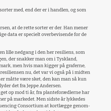
 sorter med, end der er i handlen, og som
rsen, at de rette sorter er der. Han mener
lige data er specielt overbevisende for de
n lille nedgang i den her resiliens, som
igen, der snakker man om i Tyskland,
anmark, men hvis man kigger på graferne,
aresiliensen nu, det var vi også på i midten
der måtte være sket, den kan man så kun
 lyder det fra Jeppe Andersen.
aget op mod ti år, fra planteforædlerne har
mmer på markedet. Men sidste år lykkedes
quencing Consortium at kortlægge genom-