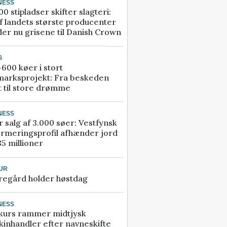
NESS
00 stipladser skifter slagteri:
f landets største producenter
er nu grisene til Danish Crown
G
600 køer i stort
marksprojekt: Fra beskeden
t til store drømme
NESS
r salg af 3.000 søer: Vestfynsk
rmeringsprofil afhænder jord
85 millioner
UR
regård holder høstdag
NESS
kurs rammer midtjysk
inhandler efter navneskifte