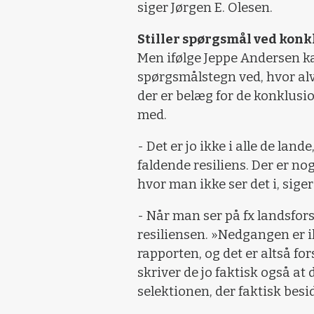
siger Jørgen E. Olesen.
Stiller spørgsmål ved kon
Men ifølge Jeppe Andersen kan 
spørgsmålstegn ved, hvor alvo
der er belæg for de konklusi
med.
- Det er jo ikke i alle de land
faldende resiliens. Der er no
hvor man ikke ser det i, sige
- Når man ser på fx landsfor
resiliensen. »Nedgangen er ik
rapporten, og det er altså fo
skriver de jo faktisk også at 
selektionen, der faktisk bes