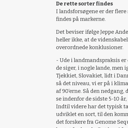
De rette sorter findes
I landsforsøgene er der flere
findes på markerne.
Det beviser ifølge Jeppe Ande
heller ikke, at de videnskabe
overordnede konklusioner.
- Ude i landmandspraksis er e
de siger, i nogle lande, men 
Tjekkiet, Slovakiet, lidt i D
så det niveau, vi er på i klim
af 90’erne. Så den nedgang, 
se indenfor de sidste 5-10 år,
Indtil videre har det typisk t
udviklet en sort, til den ko
det forskere fra Genome Se