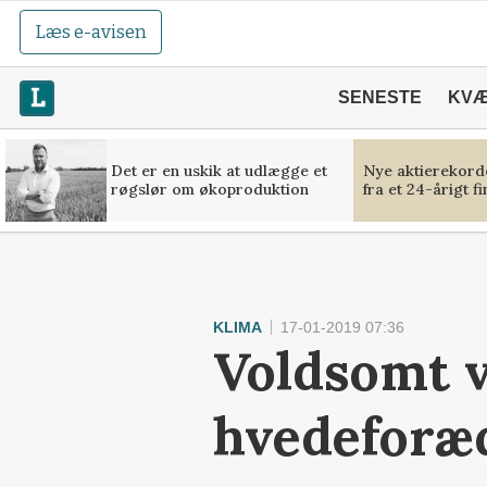
Læs e-avisen
SENESTE
KV
Det er en uskik at udlægge et
Nye aktierekorde
røgslør om økoproduktion
fra et 24-årigt f
KLIMA
17-01-2019 07:36
Voldsomt ve
hvedeforæ