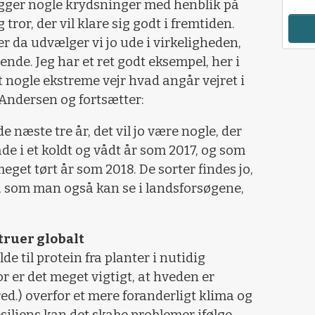
nlægger nogle krydsninger med henblik på
 tror, der vil klare sig godt i fremtiden.
r da udvælger vi jo ude i virkeligheden,
ende. Jeg har et ret godt eksempel, her i
t nogle ekstreme vejr hvad angår vejret i
 Andersen og fortsætter:
e næste tre år, det vil jo være nogle, der
åde i et koldt og vådt år som 2017, og som
meget tørt år som 2018. De sorter findes jo,
t, som man også kan se i landsforsøgene,
truer globalt
e til protein fra planter i nutidig
r er det meget vigtigt, at hveden er
ed.) overfor et mere foranderligt klima og
resiliens kan det skabe problemer ifølge