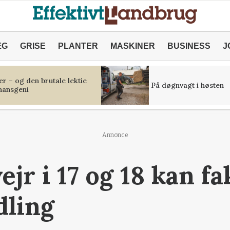
ÆG
GRISE
PLANTER
MASKINER
BUSINESS
J
r – og den brutale lektie
På døgnvagt i høsten
inansgeni
Annonce
jr i 17 og 18 kan f
dling