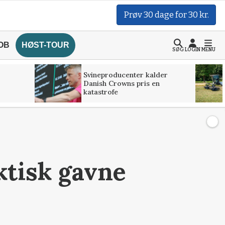
Prøv 30 dage for 30 kr.
OB
HØST-TOUR
SØG
LOGIN
MENU
Svineproducenter kalder
Danish Crowns pris en
katastrofe
aktisk gavne