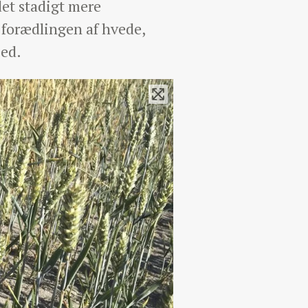
det stadigt mere
t forædlingen af hvede,
eed.