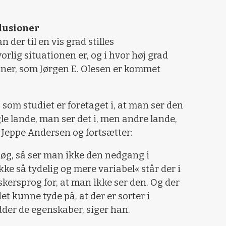
klusioner
der til en vis grad stilles
rlig situationen er, og i hvor høj grad
oner, som Jørgen E. Olesen er kommet
e, som studiet er foretaget i, at man ser den
gle lande, man ser det i, men andre lande,
r Jeppe Andersen og fortsætter:
søg, så ser man ikke den nedgang i
ke så tydelig og mere variabel« står der i
rskersprog for, at man ikke ser den. Og der
det kunne tyde på, at der er sorter i
idder de egenskaber, siger han.