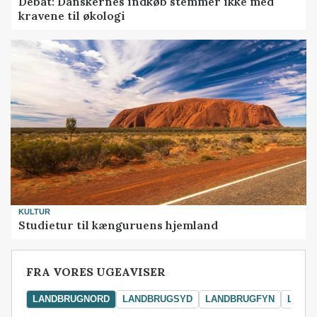
Debat: Danskernes indkøb stemmer ikke med
kravene til økologi
KULTUR
Studietur til kænguruens hjemland
FRA VORES UGEAVISER
LANDBRUGNORD
LANDBRUGSYD
LANDBRUGFYN
LAND