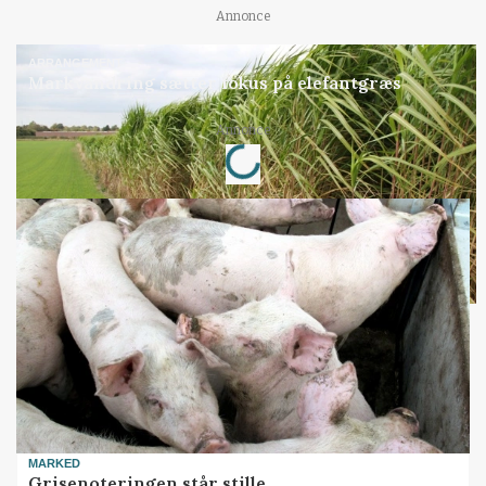
Annonce
ARRANGEMENT
Markvandring sætter fokus på elefantgræs
Annonce
Loading...
MARKED
Grisenoteringen står stille