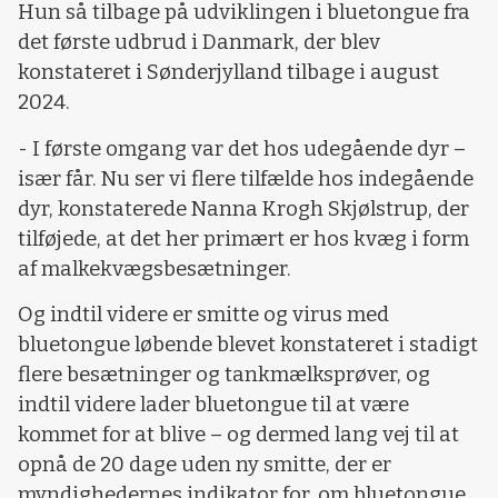
Hun så tilbage på udviklingen i bluetongue fra
det første udbrud i Danmark, der blev
konstateret i Sønderjylland tilbage i august
2024.
- I første omgang var det hos udegående dyr –
især får. Nu ser vi flere tilfælde hos indegående
dyr, konstaterede Nanna Krogh Skjølstrup, der
tilføjede, at det her primært er hos kvæg i form
af malkekvægsbesætninger.
Og indtil videre er smitte og virus med
bluetongue løbende blevet konstateret i stadigt
flere besætninger og tankmælksprøver, og
indtil videre lader bluetongue til at være
kommet for at blive – og dermed lang vej til at
opnå de 20 dage uden ny smitte, der er
myndighedernes indikator for, om bluetongue