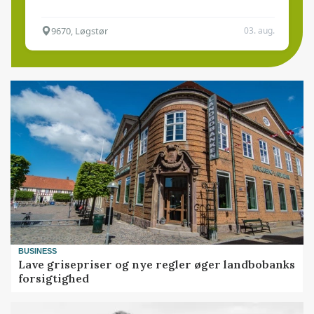
9670, Løgstør
03. aug.
BUSINESS
Lave grisepriser og nye regler øger landbobanks
forsigtighed