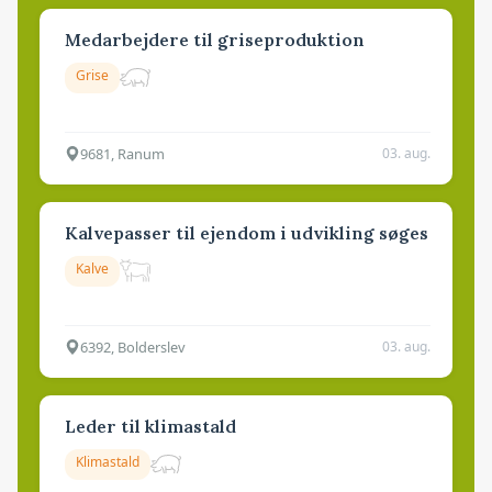
Medarbejdere til griseproduktion
Grise
9681, Ranum
03. aug.
Kalvepasser til ejendom i udvikling søges
Kalve
6392, Bolderslev
03. aug.
Leder til klimastald
Klimastald