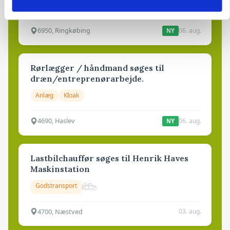
Grise
6950, Ringkøbing
06. aug.
NY
Rørlægger / håndmand søges til
dræn/entreprenørarbejde.
Anlæg
Kloak
4690, Haslev
06. aug.
NY
Lastbilchauffør søges til Henrik Haves
Maskinstation
Godstransport
4700, Næstved
03. aug.