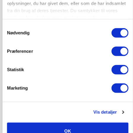
oplysninger, du har givet dem, eller som de har indsamlet
GRISE
fra din brug af deres tjenester. Du samtykker til vores
Danish Crown slår igen i noteringsstrid: Tysk
gab er 3 kroner – ikke 4,30
cookies, hvis du fortsætter med at anvende vores
Loading...
hjemmeside.
Samtykkevalg
Annonce
Nødvendig
Præferencer
Jobs
Statistik
i samarbejde med
Marketing
81
ledige stillinger
Opret agent
Se alle jobs
Vis detaljer
Elevplads tilbydes ved Ringkøbing /
Trainee placement Ringkøbing
OK