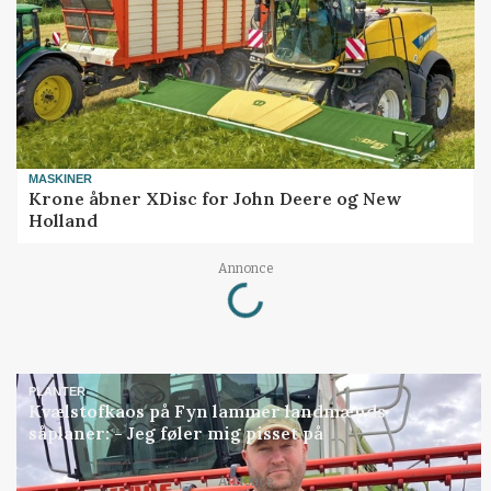
MASKINER
Krone åbner XDisc for John Deere og New
Holland
Annonce
Loading...
PLANTER
Kvælstofkaos på Fyn lammer landmænds
såplaner: - Jeg føler mig pisset på
Annonce