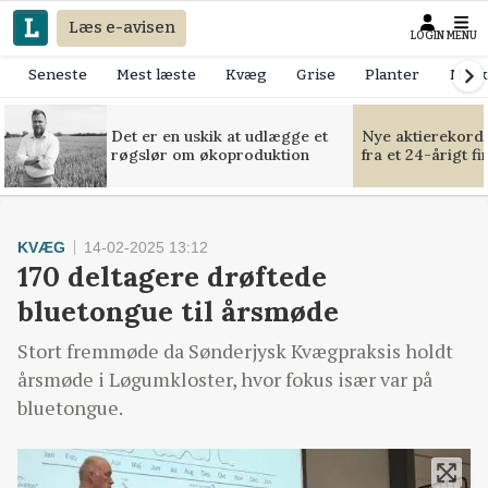
Læs e-avisen
LOGIN
MENU
Seneste
Mest læste
Kvæg
Grise
Planter
Mask
Det er en uskik at udlægge et
Nye aktierekorde
røgslør om økoproduktion
fra et 24-årigt f
KVÆG
14-02-2025 13:12
170 deltagere drøftede
bluetongue til årsmøde
Stort fremmøde da Sønderjysk Kvægpraksis holdt
årsmøde i Løgumkloster, hvor fokus især var på
bluetongue.