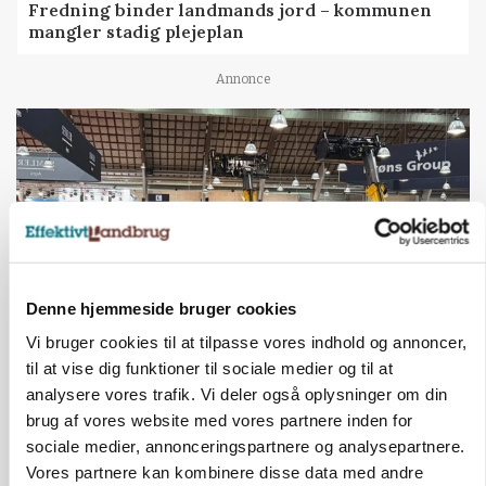
Fredning binder landmands jord – kommunen
mangler stadig plejeplan
Annonce
Denne hjemmeside bruger cookies
Vi bruger cookies til at tilpasse vores indhold og annoncer,
til at vise dig funktioner til sociale medier og til at
AGROMEK
Ny Kartoffeldag på Agromek skal samle hele
analysere vores trafik. Vi deler også oplysninger om din
værdikæden om ny teknologi
brug af vores website med vores partnere inden for
sociale medier, annonceringspartnere og analysepartnere.
Annonce
Vores partnere kan kombinere disse data med andre