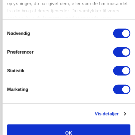
oplysninger, du har givet dem, eller som de har indsamlet
fra din brug af deres tjenester. Du samtykker til vores
Elevplads tilbydes ved Ringkøbing /
cookies, hvis du fortsætter med at anvende vores
Trainee placement Ringkøbing
hjemmeside.
Samtykkevalg
Nødvendig
Grise
6950, Ringkøbing
06. aug.
NY
Præferencer
Rørlægger / håndmand søges til
Statistik
dræn/entreprenørarbejde.
Anlæg
Kloak
Marketing
4690, Haslev
06. aug.
NY
Vis detaljer
Lastbilchauffør søges til Henrik Haves
Maskinstation
OK