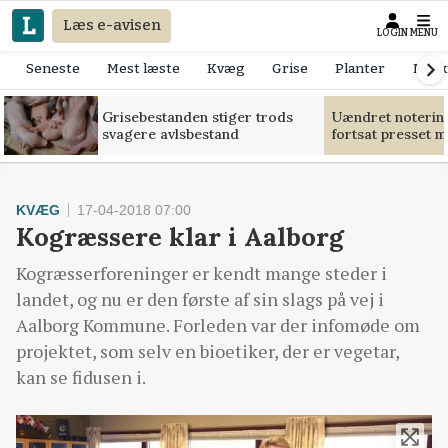
Læs e-avisen
LOGIN
MENU
Seneste
Mest læste
Kvæg
Grise
Planter
Mask
Grisebestanden stiger trods
Uændret notering
svagere avlsbestand
fortsat presset 
KVÆG
17-04-2018 07:00
Kogræssere klar i Aalborg
Kogræsserforeninger er kendt mange steder i
landet, og nu er den første af sin slags på vej i
Aalborg Kommune. Forleden var der infomøde om
projektet, som selv en bioetiker, der er vegetar,
kan se fidusen i.