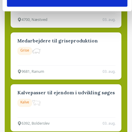
Godstransport
4700, Næstved
03. aug.
Medarbejdere til griseproduktion
Grise
9681, Ranum
03. aug.
Kalvepasser til ejendom i udvikling søges
Kalve
6392, Bolderslev
03. aug.