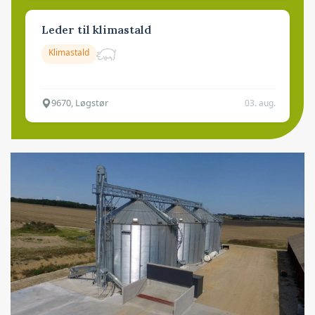
Leder til klimastald
Klimastald
9670, Løgstør
03. aug.