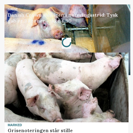
GRISE
Danish Crown slår igen i noteringsstrid: Tysk
gab er 3 kroner – ikke 4,30
Loading...
Annonce
MARKED
Grisenoteringen står stille