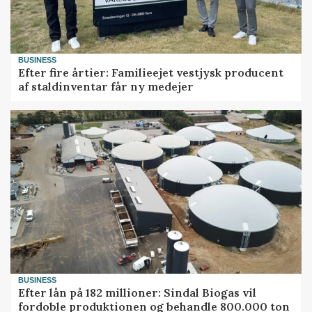
BUSINESS
Efter fire årtier: Familieejet vestjysk producent
af staldinventar får ny medejer
BUSINESS
Efter lån på 182 millioner: Sindal Biogas vil
fordoble produktionen og behandle 800.000 ton