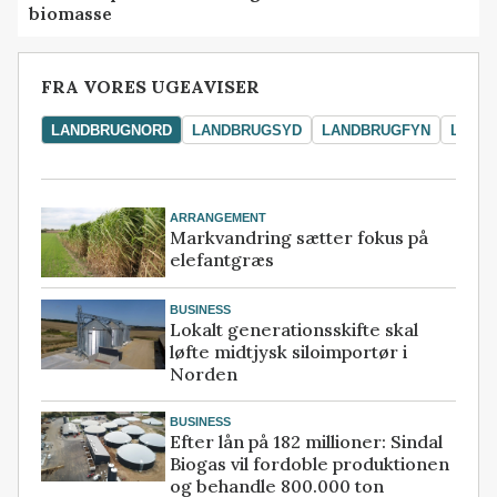
biomasse
FRA VORES UGEAVISER
LANDBRUGNORD
LANDBRUGSYD
LANDBRUGFYN
LAND
ARRANGEMENT
Markvandring sætter fokus på
elefantgræs
BUSINESS
Lokalt generationsskifte skal
løfte midtjysk siloimportør i
Norden
BUSINESS
Efter lån på 182 millioner: Sindal
Biogas vil fordoble produktionen
og behandle 800.000 ton