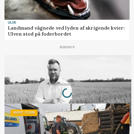
ULVE
Landmand vågnede ved lyden af skrigende kvier:
Ulven stod på foderbordet
Annonce
LEDER
Det er en uskik at udlægge et røgslør om
økoproduktion
Loading...
Annonce
HØST-TOUR