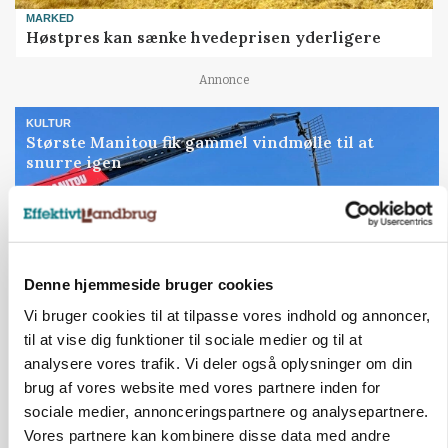
MARKED
Høstpres kan sænke hvedeprisen yderligere
Annonce
KULTUR
Største Manitou fik gammel vindmølle til at
snurre igen
Annonce
Loading...
Denne hjemmeside bruger cookies
Jobs
Vi bruger cookies til at tilpasse vores indhold og annoncer,
til at vise dig funktioner til sociale medier og til at
i samarbejde med
analysere vores trafik. Vi deler også oplysninger om din
brug af vores website med vores partnere inden for
78
ledige stillinger
sociale medier, annonceringspartnere og analysepartnere.
Opret agent
Se alle jobs
Vores partnere kan kombinere disse data med andre