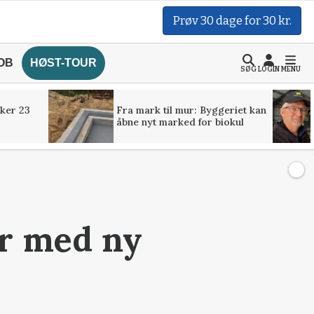
Prøv 30 dage for 30 kr.
OB
HØST-TOUR
SØG
LOGIN
MENU
ker 23
Fra mark til mur: Byggeriet kan
åbne nyt marked for biokul
r med ny