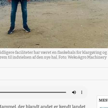
tidligere faciliteter har været en flaskehals for klargøring o
rem til indvielsen af den nye hal. Foto: WekoAgro Machinery
MES
ammel, der blandt andet er kendt landet