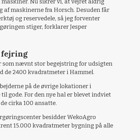
maskiner. Nu sikrer vi, at vejret aldrig
ing af maskinerne fra Horsch. Desuden får
rktøj og reservedele, så jeg forventer
rgøringen stiger, forklarer Jesper
 fejring
 som nævnt stor begejstring for udsigten
med de 2400 kvadratmeter i Hammel.
jderne på de øvrige lokationer i
il gode. For den nye hal er blevet indviet
e de cirka 100 ansatte.
largøringscenter besidder WekoAgro
rent 15.000 kvadratmeter bygning på alle