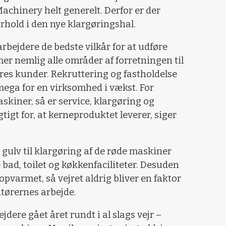
achinery helt generelt. Derfor er der
orhold i den nye klargøringshal.
arbejdere de bedste vilkår for at udføre
er nemlig alle områder af forretningen til
res kunder. Rekruttering og fastholdelse
mega for en virksomhed i vækst. For
askiner, så er service, klargøring og
igt for, at kerneproduktet leverer, siger
 gulv til klargøring af de røde maskiner
bad, toilet og køkkenfaciliteter. Desuden
 opvarmet, så vejret aldrig bliver en faktor
ntørernes arbejde.
jdere gået året rundt i al slags vejr –