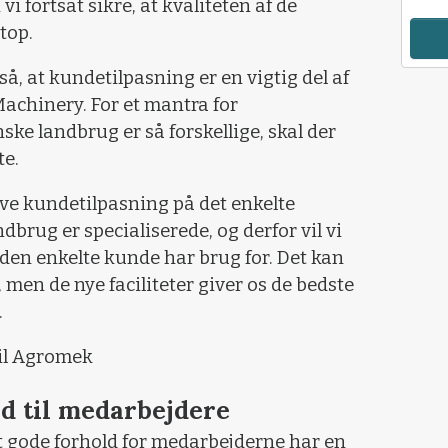
vi fortsat sikre, at kvaliteten af de
 top.
så, at kundetilpasning er en vigtig del af
achinery. For et mantra for
ske landbrug er så forskellige, skal der
te.
ave kundetilpasning på det enkelte
dbrug er specialiserede, og derfor vil vi
 den enkelte kunde har brug for. Det kan
men de nye faciliteter giver os de bedste
.
til Agromek
ld til medarbejdere
at gode forhold for medarbejderne har en