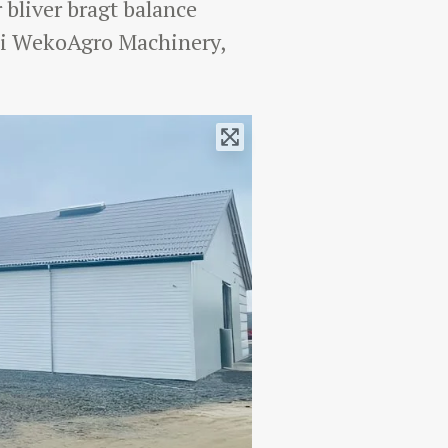
r bliver bragt balance
O i WekoAgro Machinery,