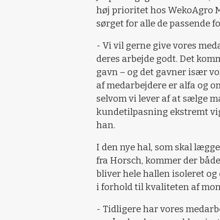
høj prioritet hos WekoAgro M
sørget for alle de passende f
- Vi vil gerne give vores med
deres arbejde godt. Det komm
gavn – og det gavner især vo
af medarbejdere er alfa og o
selvom vi lever af at sælge m
kundetilpasning ekstremt vigt
han.
I den nye hal, som skal lægge
fra Horsch, kommer der både 
bliver hele hallen isoleret og
i forhold til kvaliteten af mo
- Tidligere har vores medarbe