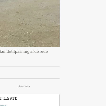
g kundetilpasning af de røde
Annonce
T LÆSTE