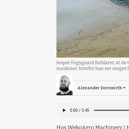
Jesper Fogsgaard forklarer, at de 
maskiner, hvorfor han ser meget f
Alexander Dornwirth
Hos WekoAgro Machinery i H