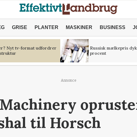
ÆG
GRISE
PLANTER
MASKINER
BUSINESS
J
er? Nyt tv-format udfordrer
Russisk mælkepris dyk
struktur
procent
Annonce
Machinery opruste
shal til Horsch