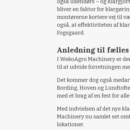
også udendørs – og klargjort 
bliver en faktor for klargør
montørerne kortere vej til væ
også, at effektiviteten af kla
Fogsgaard.
Anledning til fælles
I WekoAgro Machinery er der
til at udvide forretningen 
Det kommer dog også medarbe
Bording, Hoven og Lundtofte t
med et brag af en fest for all
Med indvielsen af det nye k
Machinery nu samlet set omt
lokationer.