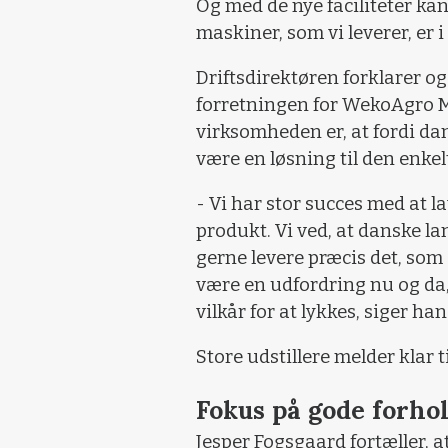
Og med de nye faciliteter kan 
maskiner, som vi leverer, er i
Driftsdirektøren forklarer og
forretningen for WekoAgro M
virksomheden er, at fordi dan
være en løsning til den enkel
- Vi har stor succes med at l
produkt. Vi ved, at danske lan
gerne levere præcis det, som
være en udfordring nu og da, 
vilkår for at lykkes, siger han
Store udstillere melder klar 
Fokus på gode forho
Jesper Fogsgaard fortæller, 