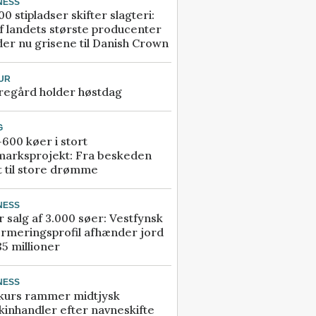
NESS
00 stipladser skifter slagteri:
f landets største producenter
er nu grisene til Danish Crown
UR
regård holder høstdag
G
600 køer i stort
marksprojekt: Fra beskeden
t til store drømme
NESS
r salg af 3.000 søer: Vestfynsk
rmeringsprofil afhænder jord
85 millioner
NESS
kurs rammer midtjysk
inhandler efter navneskifte