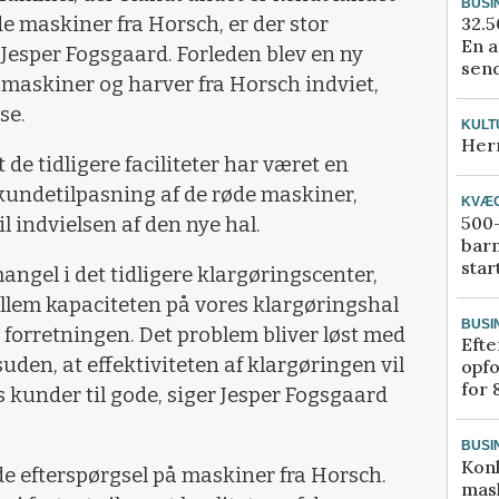
BUSI
32.5
øde maskiner fra Horsch, er der stor
En a
Jesper Fogsgaard. Forleden blev en ny
send
såmaskiner og harver fra Horsch indviet,
se.
KULT
Her
 de tidligere faciliteter har været en
 kundetilpasning af de røde maskiner,
KVÆ
500-
l indvielsen af den nye hal.
bar
star
angel i det tidligere klargøringscenter,
llem kapaciteten på vores klargøringshal
BUSI
i forretningen. Det problem bliver løst med
Efte
suden, at effektiviteten af klargøringen vil
opfo
for 
s kunder til gode, siger Jesper Fogsgaard
BUSI
Kon
nde efterspørgsel på maskiner fra Horsch.
mask