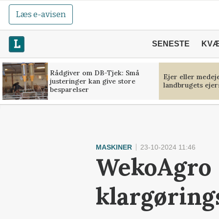
Læs e-avisen
SENESTE
KV
Rådgiver om DB-Tjek: Små
Ejer eller medej
justeringer kan give store
landbrugets ejer
besparelser
MASKINER
23-10-2024 11:46
WekoAgro 
klargøring