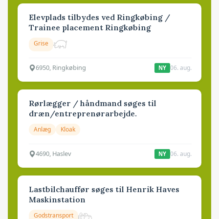
Elevplads tilbydes ved Ringkøbing /
Trainee placement Ringkøbing
Grise
6950, Ringkøbing
06. aug.
NY
Rørlægger / håndmand søges til
dræn/entreprenørarbejde.
Anlæg
Kloak
4690, Haslev
06. aug.
NY
Lastbilchauffør søges til Henrik Haves
Maskinstation
Godstransport