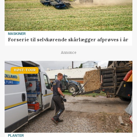
MASKINER
Forserie til selvkørende skårlægger afprøves i år
Annonce
HØST-TOUR
PLANTER