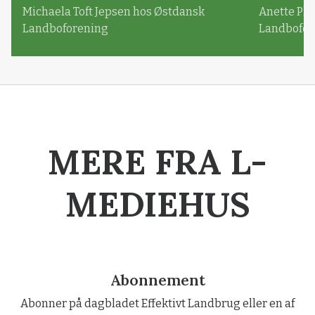
Michaela Toft Jepsen hos Østdansk
Anette Pl
Landboforening
Landbofor
MERE FRA L-
MEDIEHUS
Abonnement
Abonner på dagbladet Effektivt Landbrug eller en af