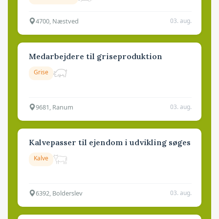
4700, Næstved
03. aug.
Medarbejdere til griseproduktion
Grise
9681, Ranum
03. aug.
Kalvepasser til ejendom i udvikling søges
Kalve
6392, Bolderslev
03. aug.