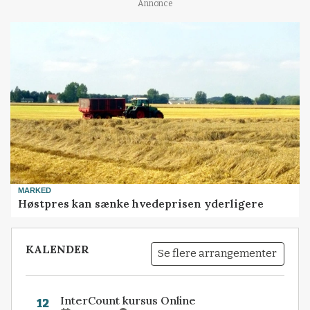
Annonce
MARKED
Høstpres kan sænke hvedeprisen yderligere
KALENDER
Se flere arrangementer
InterCount kursus Online
12