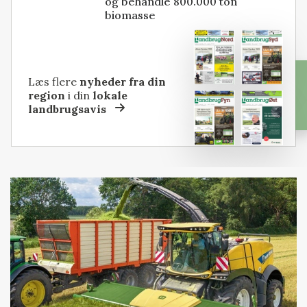
og behandle 800.000 ton
biomasse
Læs flere
nyheder fra din
region
i din
lokale
landbrugsavis