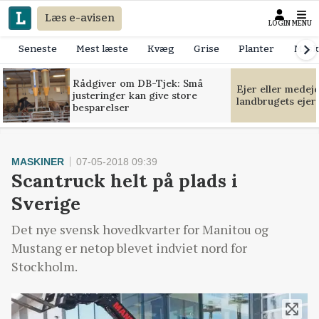
Læs e-avisen
LOGIN
MENU
Seneste
Mest læste
Kvæg
Grise
Planter
Mask
Rådgiver om DB-Tjek: Små
Ejer eller medej
justeringer kan give store
landbrugets ejer
besparelser
MASKINER
07-05-2018 09:39
Scantruck helt på plads i
Sverige
Det nye svensk hovedkvarter for Manitou og
Mustang er netop blevet indviet nord for
Stockholm.