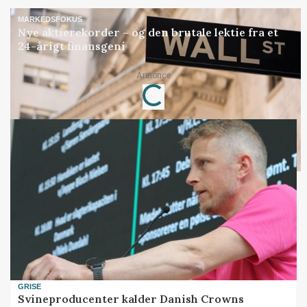
MARKEDSFOKUS
Nye aktierekorder – og den brutale lektie fra et
24-årigt finansgeni
Annonce
Loading...
GRISE
Svineproducenter kalder Danish Crowns