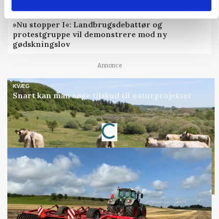
POLITIK
»Nu stopper I«: Landbrugsdebattør og
protestgruppe vil demonstrere mod ny
gødskningslov
Annonce
KVÆG
Snart kan man søge tilskud til naturprojekter
Annonce
Loading...