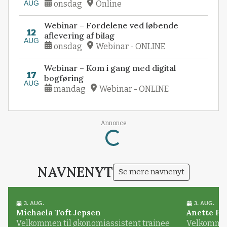
AUG
onsdag
Online
Webinar – Fordelene ved løbende
12
aflevering af bilag
AUG
onsdag
Webinar - ONLINE
Webinar – Kom i gang med digital
17
bogføring
AUG
mandag
Webinar - ONLINE
Annonce
Loading...
NAVNENYT
Se mere navnenyt
3. AUG.
3. AUG.
Michaela Toft Jepsen
Anette Pl
Velkommen til økonomiassistent trainee
Velkommen 