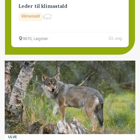
Leder til klimastald
Klimastald
9670, Løgstør
03. aug.
ULVE