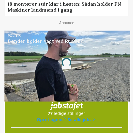
18 montører står klar i høsten: Sådan holder PN
Maskiner landmænd i gang
Annonce
POLITIK
Bønder holder vagt ved Rusland
Annonce
Loading...
Jobs
i samarbejde med
77
ledige stillinger
Opret agent
Se alle jobs