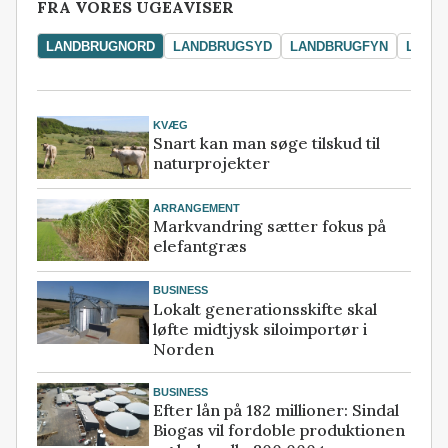
FRA VORES UGEAVISER
LANDBRUGNORD
LANDBRUGSYD
LANDBRUGFYN
LAND
KVÆG
Snart kan man søge tilskud til
naturprojekter
ARRANGEMENT
Markvandring sætter fokus på
elefantgræs
BUSINESS
Lokalt generationsskifte skal
løfte midtjysk siloimportør i
Norden
BUSINESS
Efter lån på 182 millioner: Sindal
Biogas vil fordoble produktionen