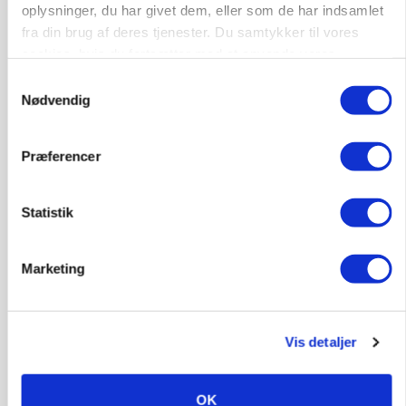
oplysninger, du har givet dem, eller som de har indsamlet
fra din brug af deres tjenester. Du samtykker til vores
cookies, hvis du fortsætter med at anvende vores
hjemmeside.
Samtykkevalg
Nødvendig
BUSINESS
Fra mark til mur: Byggeriet kan åbne nyt
marked for biokul
Præferencer
Annonce
Statistik
Marketing
Vis detaljer
OK