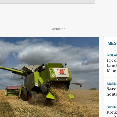
Annonce
MES
INDLA
Fred
Landm
få hø
BUSIN
Søre
hente
BUSIN
Konk