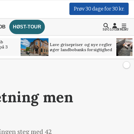
Prøv 30 dage for 30 kr.
OB
HØST-TOUR
SØG
LOGIN
MENU
åb
Lave grisepriser og nye regler
på 3
øger landbobanks forsigtighed
ætning men
ningen steg med 42