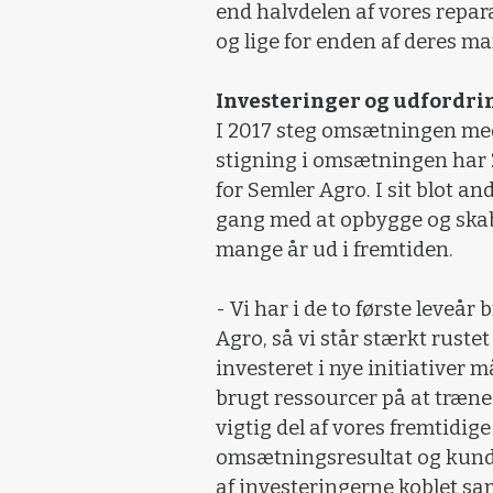
end halvdelen af vores repar
og lige for enden af deres ma
Investeringer og udfordrin
I 2017 steg omsætningen med 
stigning i omsætningen har 
for Semler Agro. I sit blot an
gang med at opbygge og skabe
mange år ud i fremtiden.
- Vi har i de to første leveå
Agro, så vi står stærkt rust
investeret i nye initiativer 
brugt ressourcer på at træne
vigtig del af vores fremtidige
omsætningsresultat og kund
af investeringerne koblet s