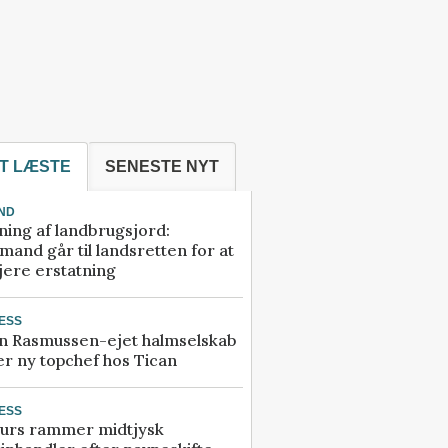
T LÆSTE
SENESTE NYT
ND
ning af landbrugsjord:
and går til landsretten for at
jere erstatning
ESS
n Rasmussen-ejet halmselskab
r ny topchef hos Tican
ESS
urs rammer midtjysk