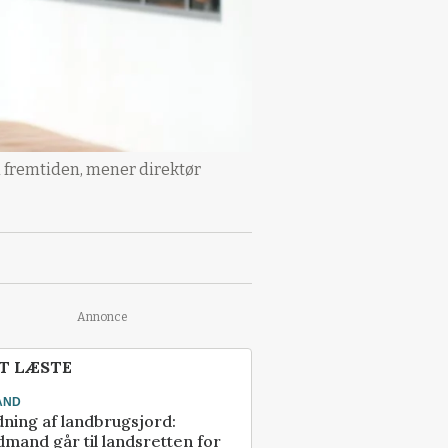
l fremtiden, mener direktør
Annonce
T LÆSTE
AND
ning af landbrugsjord:
mand går til landsretten for