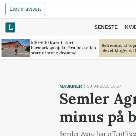
Læs e-avisen
SENESTE
KV
500-600 køer i stort
Befriende, at to
barmarksprojekt: Fra beskeden
blevet klogere. D
start til store drømme
MASKINER
30-04-2018 10:24
Semler Ag
minus på b
Semler Agro har offentlig