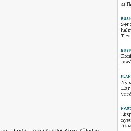
at f
BUSI
Sør
halm
Tic
BUSI
Kon
mask
PLAN
Ny s
Har 
verd
KVÆ
Eksp
nyst
frav
ser af udvikling i Semler Agro. Således