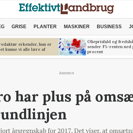
ÆG
GRISE
PLANTER
MASKINER
BUSINESS
J
Olieprisfald og fredsh
predaktør erkender, hun er
sender F5-renten ned 
et kunne vi alle lære af
procent
Annonce
ro har plus på oms
undlinjen
gjort årsregnskab for 2017. Det viser, at omsæt