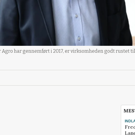
Agro har gennemført i 2017, er virksomheden godt rustet ti
MES
INDL
Fred
Land