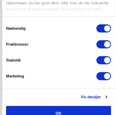
oplysninger, du har givet dem, eller som de har indsamlet
Leder til klimastald
fra din brug af deres tjenester. Du samtykker til vores
Klimastald
cookies, hvis du fortsætter med at anvende vores
hjemmeside.
Samtykkevalg
Nødvendig
9670, Løgstør
03. aug.
NY
Præferencer
Produktionsleder til nyrenoveret
polteopformering
Statistik
Avl/opformering
9670, Løgstør
03. aug.
NY
Marketing
Medarbejder - fodermester søges
Vis detaljer
Kalve
Grovfoder
OK