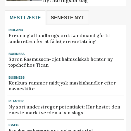
nyt høringsforslag
MEST LÆSTE
SENESTE NYT
INDLAND
Fredning af landbrugsjord: Landmand går til
landsretten for at få højere erstatning
BUSINESS
Søren Rasmussen-ejet halmselskab henter ny
topchef hos Tican
BUSINESS
Konkurs rammer midtjysk maskinhandler efter
navneskifte
PLANTER
Ny sort understreger potentialet: Har høstet den
eneste mark i verden af sin slags
KVÆG
Eksplosive kviepriser ramte nystartet