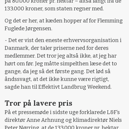
på 80.000 kroner pr. hektar – altså langt fra de
133.000 kroner, som staten regner med.
Og det er her, at kæden hopper af for Flemming
Fuglede Jørgensen.
- Det er vist den eneste erhvervsorganisation i
Danmark, der taler priserne ned for deres
medlemmer. Det tror jeg altså ikke, at jeg har
hørt om før. Jeg måtte simpelthen læse det to
gange, da jeg så det første gang. Det lød så
åndssvagt, at det ikke kunne være rigtigt,
sagde han til Effektivt Landbrug Weekend.
Tror på lavere pris
På et pressemøde i sidste uge forklarede L&F’s
direktør Anne Arhnung og klimadirektør Niels
Peter Nørring, at de 133.000 kroner pr. hektar,