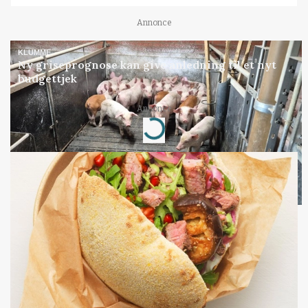
Annonce
KLUMME
Ny griseprognose kan give anledning til et nyt
budgettjek
Annonce
Loading...