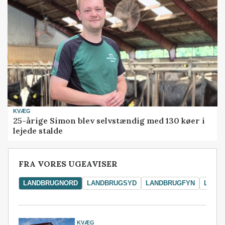
KVÆG
25-årige Simon blev selvstændig med 130 køer i
lejede stalde
FRA VORES UGEAVISER
LANDBRUGNORD
LANDBRUGSYD
LANDBRUGFYN
LAND
KVÆG