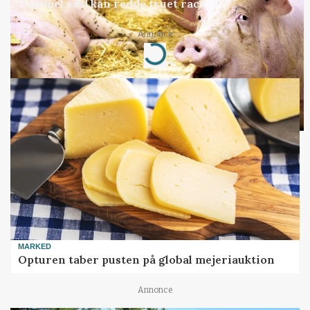
Gammel sæd kan redde truet race
Annonce
Loading...
MARKED
Opturen taber pusten på global mejeriauktion
Annonce