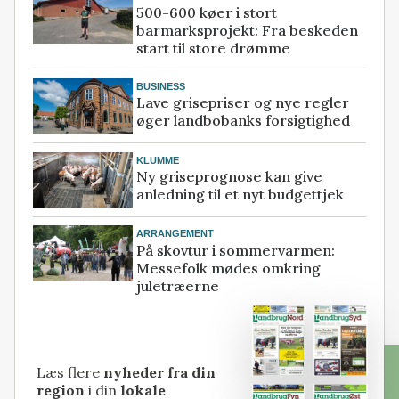
500-600 køer i stort
barmarksprojekt: Fra beskeden
start til store drømme
BUSINESS
Lave grisepriser og nye regler
øger landbobanks forsigtighed
KLUMME
Ny griseprognose kan give
anledning til et nyt budgettjek
ARRANGEMENT
På skovtur i sommervarmen:
Messefolk mødes omkring
juletræerne
Læs flere
nyheder fra din
region
i din
lokale