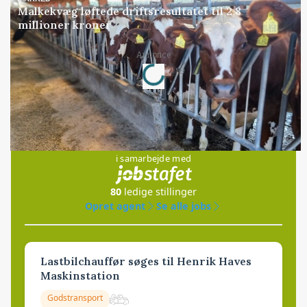
Malkekvæg løftede driftsresultatet til 2,8
millioner kroner
Loading...
Annonce
Jobs
i samarbejde med
80
ledige stillinger
Opret agent
Se alle jobs
Lastbilchauffør søges til Henrik Haves
Maskinstation
Godstransport