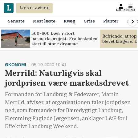
Læs e-avisen
LOGIN
MENU
Seneste
Mest læste
Kvæg
Grise
Planter
Mask
500-600 køer i stort
Befriende, at to
barmarksprojekt: Fra beskeden
blevet klogere. D
start til store drømme
ØKONOMI
05-10-2020 10:41
Merrild: Naturligvis skal
jordprisen være markedsdrevet
Formanden for Landbrug & Fødevarer, Martin
Merrild, afviser, at organisationen taler jordprisen
ned, som formanden for Bæredygtigt Landbrug,
Flemming Fuglede Jørgensen, anklager L&F for i
Effektivt Landbrug Weekend.