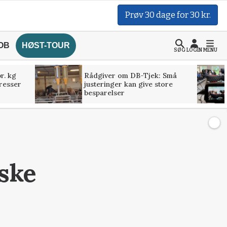
Prøv 30 dage for 30 kr.
OB
HØST-TOUR
SØG
LOGIN
MENU
r. kg
Rådgiver om DB-Tjek: Små
presser
justeringer kan give store
besparelser
ske