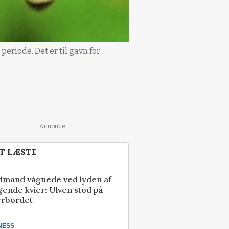
eriode. Det er til gavn for
Annonce
T LÆSTE
dmand vågnede ved lyden af
gende kvier: Ulven stod på
erbordet
NESS