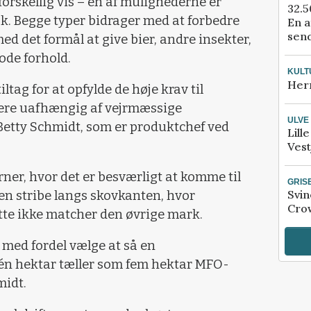
orskellig vis – én af mulighederne er
32.5
k. Begge typer bidrager med at forbedre
En a
send
ed det formål at give bier, andre insekter,
ode forhold.
KULT
Her
iltag for at opfylde de høje krav til
mere uafhængig af vejrmæssige
ULVE
 Betty Schmidt, som er produktchef ved
Lill
Vest
ner, hvor det er besværligt at komme til
GRIS
Svin
 en stribe langs skovkanten, hvor
Crow
te ikke matcher den øvrige mark.
med fordel vælge at så en
én hektar tæller som fem hektar MFO-
midt.