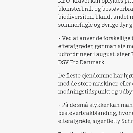
MFO-kravet kan opfyldes på f
blomsterbrak og bestøverbra
biodiversiten, blandt andet m
sommerfugle og øvrige dyr g
- Ved at anvende forskellige t
efterafgrøder, gør man sig 
udfordringer i august, siger
DSV Frø Danmark.
De fleste ejendomme har hjør
med de store maskiner, eller
modningstidspunkt og udbyt
- På de små stykker kan man 
bestøverbrakblanding, hvor 
efterafgrøde, siger Betty Sch