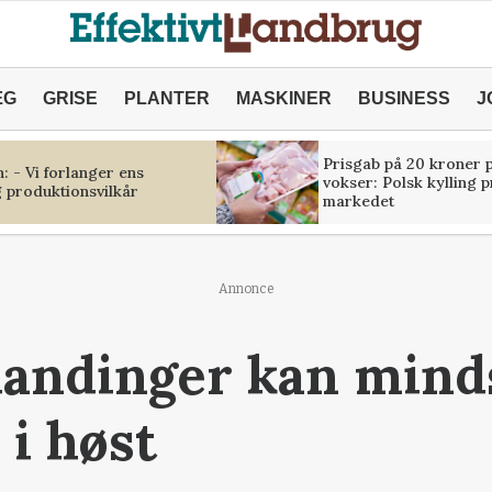
ÆG
GRISE
PLANTER
MASKINER
BUSINESS
J
Prisgab på 20 kroner p
 - Vi forlanger ens
vokser: Polsk kylling 
 produktionsvilkår
markedet
Annonce
landinger kan mind
 i høst