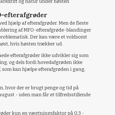
 markdrift og natur under høsten
O-efterafgrøder
d hjælp af efterafgrøder. Men de fleste
ablering af MFO-efterafgrøde-blandinger
e problematisk. Der kan være et voldsomt
 høst, hvis høsten trækker ud.
åede efterafgrøder ikke udvikler sig som
ing, og dels fordi hovedafgrøden ikke
f, som kan hjælpe efterafgrøden i gang,
on, hvor der er brugt penge og tid på
 august - uden man får et tilfredsstillende
øder kun en vægtningsfaktor på 0,3 -