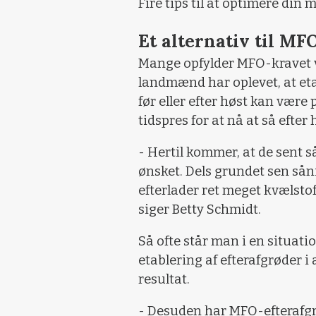
Fire tips til at optimere din
Et alternativ til MF
Mange opfylder MFO-kravet ve
landmænd har oplevet, at et
før eller efter høst kan vær
tidspres for at nå at så efter
- Hertil kommer, at de sent s
ønsket. Dels grundet sen sån
efterlader ret meget kvælsto
siger Betty Schmidt.
Så ofte står man i en situati
etablering af efterafgrøder i
resultat.
- Desuden har MFO-efterafgr