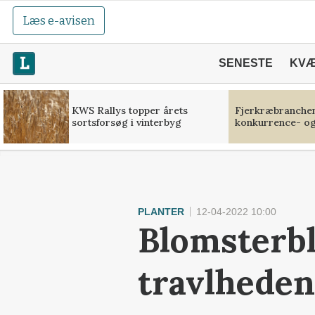
Læs e-avisen
SENESTE
KV
KWS Rallys topper årets
Fjerkræbranchen:
sortsforsøg i vinterbyg
konkurrence- og
PLANTER
12-04-2022 10:00
Blomsterb
travlheden