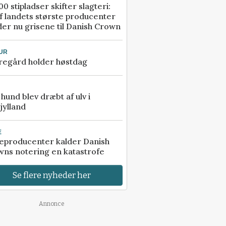
00 stipladser skifter slagteri:
f landets største producenter
er nu grisene til Danish Crown
UR
regård holder høstdag
e hund blev dræbt af ulv i
jylland
E
eproducenter kalder Danish
ns notering en katastrofe
Se flere nyheder her
Annonce