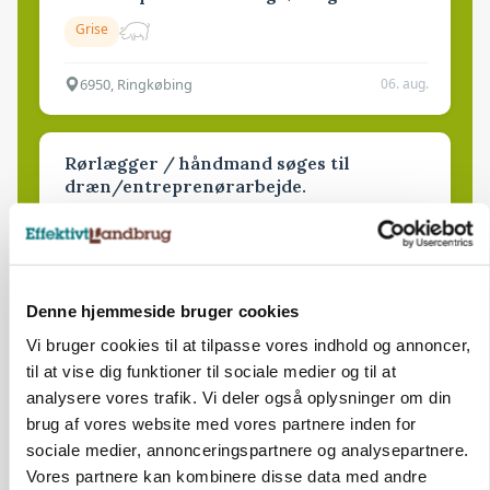
Grise
6950, Ringkøbing
06. aug.
Rørlægger / håndmand søges til
dræn/entreprenørarbejde.
Anlæg
Kloak
4690, Haslev
06. aug.
Denne hjemmeside bruger cookies
Vi bruger cookies til at tilpasse vores indhold og annoncer,
Lastbilchauffør søges til Henrik Haves
til at vise dig funktioner til sociale medier og til at
Maskinstation
analysere vores trafik. Vi deler også oplysninger om din
Godstransport
brug af vores website med vores partnere inden for
sociale medier, annonceringspartnere og analysepartnere.
4700, Næstved
03. aug.
Vores partnere kan kombinere disse data med andre