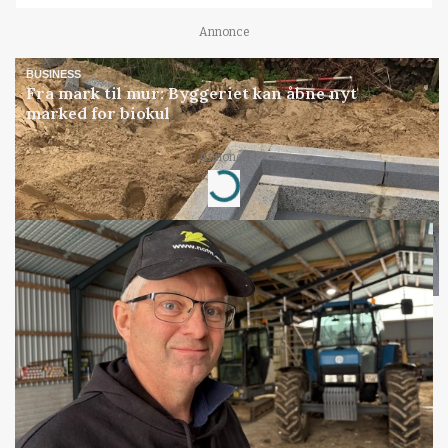
Annonce
BUSINESS
Fra mark til mur: Byggeriet kan åbne nyt
marked for biokul
Annonce
Loading...