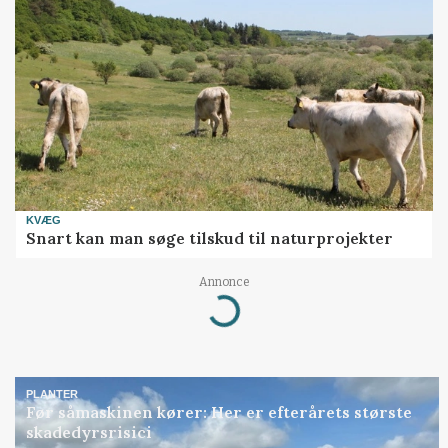
KVÆG
Snart kan man søge tilskud til naturprojekter
Annonce
Loading...
PLANTER
Før såmaskinen kører: Her er efterårets største
skadedyrsrisici