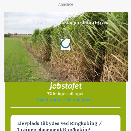
Annonce
ARRANGEMENT
Markvandring sætter fokus på elefantgræs
Loading...
Annonce
Jobs
i samarbejde med
72
ledige stillinger
Opret agent
Se alle jobs
Elevplads tilbydes ved Ringkøbing /
Trainee placement Ringkøbing