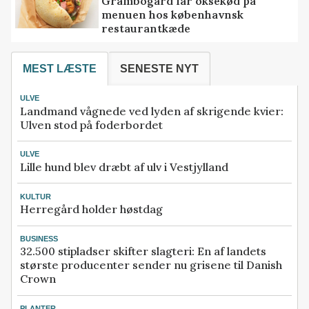
Grambogård får oksekød på
menuen hos københavnsk
restaurantkæde
MEST LÆSTE
SENESTE NYT
ULVE
Landmand vågnede ved lyden af skrigende kvier:
Ulven stod på foderbordet
ULVE
Lille hund blev dræbt af ulv i Vestjylland
KULTUR
Herregård holder høstdag
BUSINESS
32.500 stipladser skifter slagteri: En af landets
største producenter sender nu grisene til Danish
Crown
PLANTER