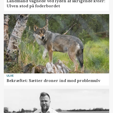
Landmand vågnede ved lyden af skrigende kvier:
Ulven stod på foderbordet
ULVE
Bekræftet: Sætter droner ind mod problemulv