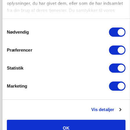
oplysninger, du har givet dem, eller som de har indsamlet
fra din brug af deres tjenester. Du samtykker til vores
Medarbejdere til griseproduktion
cookies, hvis du fortsætter med at anvende vores
hjemmeside.
Grise
Samtykkevalg
Nødvendig
9681, Ranum
03. aug.
Præferencer
Kalvepasser til ejendom i udvikling søges
Statistik
Kalve
Marketing
6392, Bolderslev
03. aug.
Vis detaljer
Leder til klimastald
Klimastald
OK