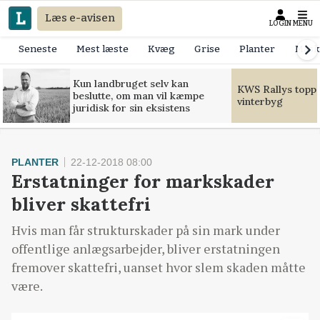
Læs e-avisen
LOGIN
MENU
Seneste
Mest læste
Kvæg
Grise
Planter
Mask
Kun landbruget selv kan
KWS Rallys toppe
beslutte, om man vil kæmpe
vinterbyg
juridisk for sin eksistens
PLANTER
22-12-2018 08:00
Erstatninger for markskader
bliver skattefri
Hvis man får strukturskader på sin mark under
offentlige anlægsarbejder, bliver erstatningen
fremover skattefri, uanset hvor slem skaden måtte
være.