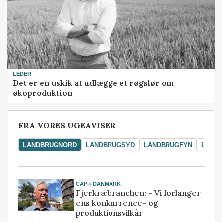
LEDER
Det er en uskik at udlægge et røgslør om
økoproduktion
FRA VORES UGEAVISER
LANDBRUGNORD
LANDBRUGSYD
LANDBRUGFYN
LAND
CAP-I-DANMARK
Fjerkræbranchen: - Vi forlanger
ens konkurrence- og
produktionsvilkår