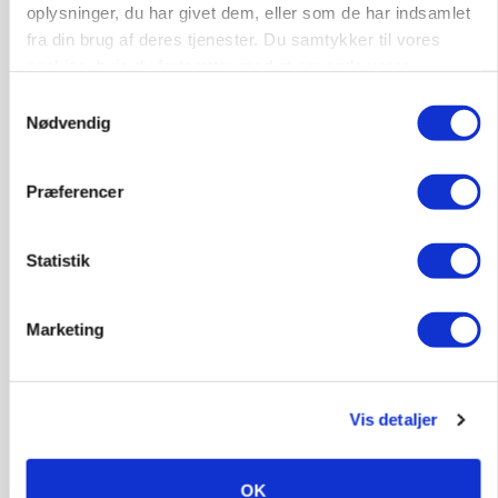
oplysninger, du har givet dem, eller som de har indsamlet
fra din brug af deres tjenester. Du samtykker til vores
cookies, hvis du fortsætter med at anvende vores
Afdelingsansvarlig for klimastald
hjemmeside.
Samtykkevalg
Klimastald
Nødvendig
6100, Haderslev
10. aug.
NY
Præferencer
Statistik
Alsidig Håndværker søges
Kloak
Anlæg
Byggeri
Marketing
2730, Herlev
10. aug.
NY
Vis detaljer
OK