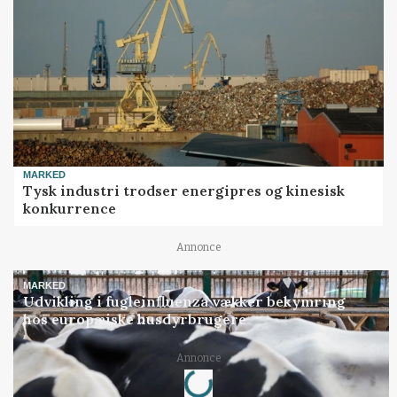
MARKED
Tysk industri trodser energipres og kinesisk
konkurrence
Annonce
MARKED
Udvikling i fugleinfluenza vækker bekymring
hos europæiske husdyrbrugere
Annonce
Loading...