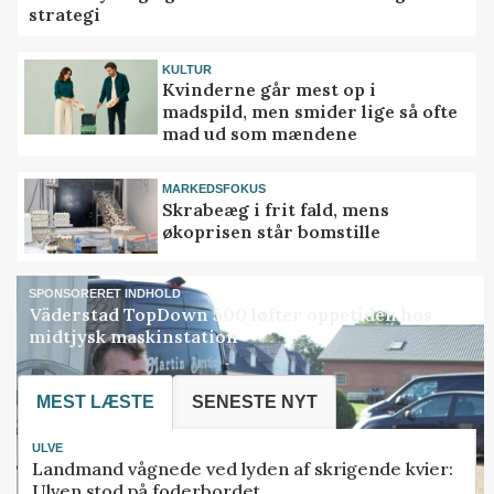
strategi
KULTUR
Kvinderne går mest op i
madspild, men smider lige så ofte
mad ud som mændene
MARKEDSFOKUS
Skrabeæg i frit fald, mens
økoprisen står bomstille
SPONSORERET INDHOLD
Väderstad TopDown 500 løfter oppetiden hos
midtjysk maskinstation
MEST LÆSTE
SENESTE NYT
ULVE
Landmand vågnede ved lyden af skrigende kvier:
Ulven stod på foderbordet