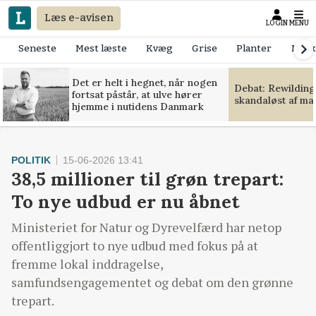
Læs e-avisen
LOGIN
MENU
Seneste
Mest læste
Kvæg
Grise
Planter
Mask
Det er helt i hegnet, når nogen
Debat: Rewilding
fortsat påstår, at ulve hører
skandaløst af m
hjemme i nutidens Danmark
POLITIK
15-06-2026 13:41
38,5 millioner til grøn trepart:
To nye udbud er nu åbnet
Ministeriet for Natur og Dyrevelfærd har netop
offentliggjort to nye udbud med fokus på at
fremme lokal inddragelse,
samfundsengagementet og debat om den grønne
trepart.