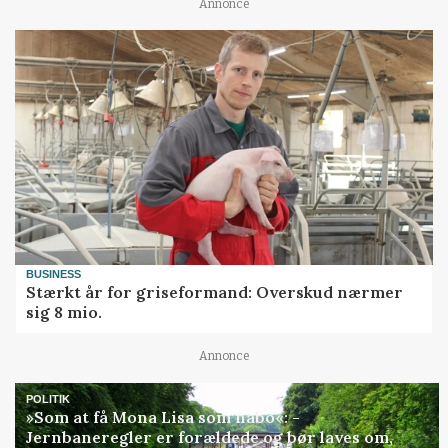
Annonce
BUSINESS
Stærkt år for griseformand: Overskud nærmer
sig 8 mio.
Annonce
POLITIK
»Som at få Mona Lisa som nabo«: -
Jernbaneregler er forældede og bør laves om,