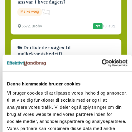
ansvar i hverdagen?
Malkekvæg
5672, Broby
10. aug.
NY
🐄 Driftsleder søges til
malkekvægsbedrift
Malkekvæg
8830, Tjele
10. aug.
NY
Denne hjemmeside bruger cookies
Vi bruger cookies til at tilpasse vores indhold og annoncer,
Medarbejder til slagtegriseproduktion
til at vise dig funktioner til sociale medier og til at
analysere vores trafik. Vi deler også oplysninger om din
Slagtegrise
brug af vores website med vores partnere inden for
sociale medier, annonceringspartnere og analysepartnere.
Vores partnere kan kombinere disse data med andre
4261, Dalmose
10. aug.
NY