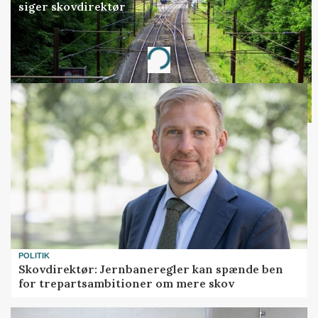
siger skovdirektør
Annonce
Loading...
POLITIK
Skovdirektør: Jernbaneregler kan spænde ben
for trepartsambitioner om mere skov