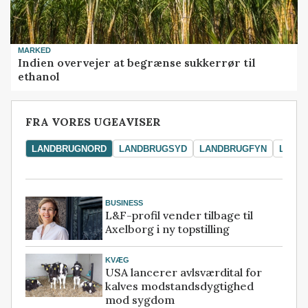
MARKED
Indien overvejer at begrænse sukkerrør til
ethanol
FRA VORES UGEAVISER
LANDBRUGNORD
LANDBRUGSYD
LANDBRUGFYN
LAND
BUSINESS
L&F-profil vender tilbage til
Axelborg i ny topstilling
KVÆG
USA lancerer avlsværdital for
kalves modstandsdygtighed
mod sygdom