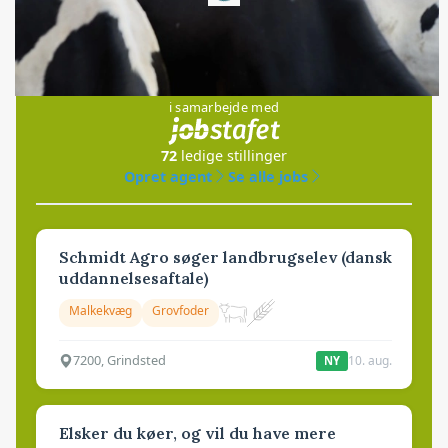
Jobs
i samarbejde med
72
ledige stillinger
Opret agent
Se alle jobs
Schmidt Agro søger landbrugselev (dansk
uddannelsesaftale)
Malkekvæg
Grovfoder
7200, Grindsted
10. aug.
NY
Elsker du køer, og vil du have mere