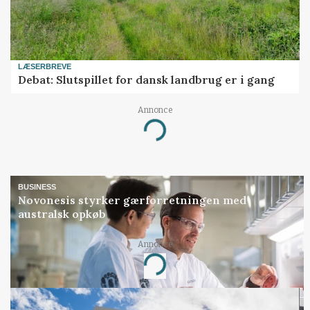
LÆSERBREVE
Debat: Slutspillet for dansk landbrug er i gang
Annonce
Loading...
BUSINESS
Novonesis styrker gærforretningen med
australsk opkøb
Annonce
Loading...