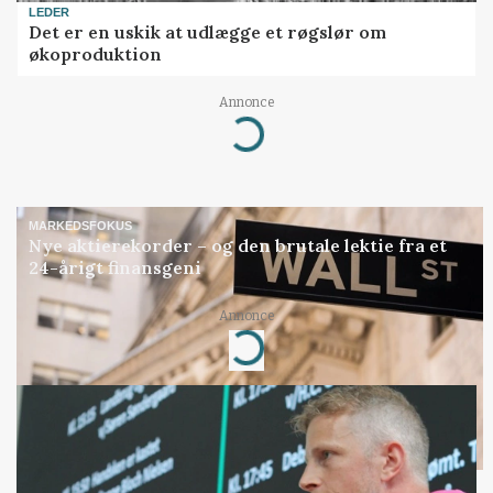
LEDER
Det er en uskik at udlægge et røgslør om
økoproduktion
Loading...
Annonce
MARKEDSFOKUS
Nye aktierekorder – og den brutale lektie fra et
24-årigt finansgeni
Loading...
Annonce