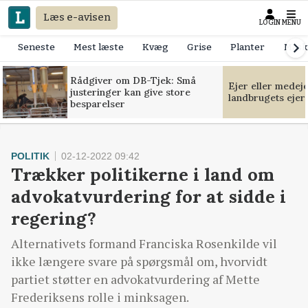
Læs e-avisen
LOGIN
MENU
Seneste
Mest læste
Kvæg
Grise
Planter
Mask
Rådgiver om DB-Tjek: Små
Ejer eller medej
justeringer kan give store
landbrugets ejer
besparelser
POLITIK
02-12-2022 09:42
Trækker politikerne i land om
advokatvurdering for at sidde i
regering?
Alternativets formand Franciska Rosenkilde vil
ikke længere svare på spørgsmål om, hvorvidt
partiet støtter en advokatvurdering af Mette
Frederiksens rolle i minksagen.