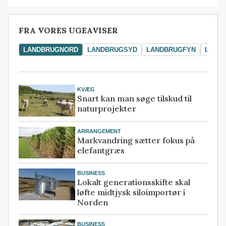
FRA VORES UGEAVISER
LANDBRUGNORD
LANDBRUGSYD
LANDBRUGFYN
LAND
KVÆG
Snart kan man søge tilskud til
naturprojekter
ARRANGEMENT
Markvandring sætter fokus på
elefantgræs
BUSINESS
Lokalt generationsskifte skal
løfte midtjysk siloimportør i
Norden
BUSINESS