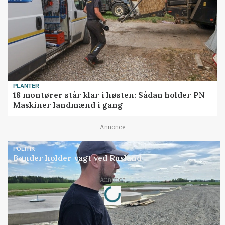
PLANTER
18 montører står klar i høsten: Sådan holder PN
Maskiner landmænd i gang
Annonce
POLITIK
Bønder holder vagt ved Rusland
Annonce
Loading...