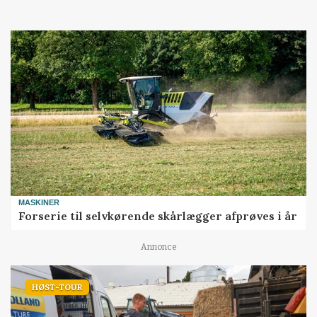
MASKINER
Forserie til selvkørende skårlægger afprøves i år
Annonce
HØST-TOUR