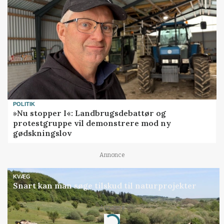
POLITIK
»Nu stopper I«: Landbrugsdebattør og
protestgruppe vil demonstrere mod ny
gødskningslov
Annonce
KVÆG
Snart kan man søge tilskud til naturprojekter
Loading...
Annonce