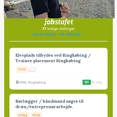
Jobs
i samarbejde med
77
ledige stillinger
Opret agent
Se alle jobs
Elevplads tilbydes ved Ringkøbing /
Trainee placement Ringkøbing
Grise
6950, Ringkøbing
06. aug.
NY
Rørlægger / håndmand søges til
dræn/entreprenørarbejde.
Anlæg
Kloak