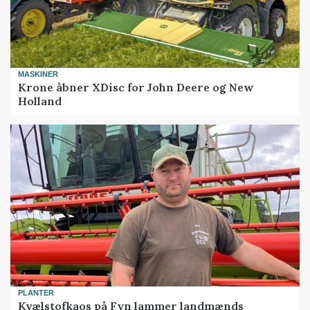
MASKINER
Krone åbner XDisc for John Deere og New
Holland
PLANTER
Kvælstofkaos på Fyn lammer landmænds