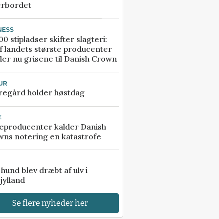
erbordet
NESS
00 stipladser skifter slagteri:
f landets største producenter
er nu grisene til Danish Crown
UR
regård holder høstdag
E
eproducenter kalder Danish
ns notering en katastrofe
e hund blev dræbt af ulv i
jylland
Se flere nyheder her