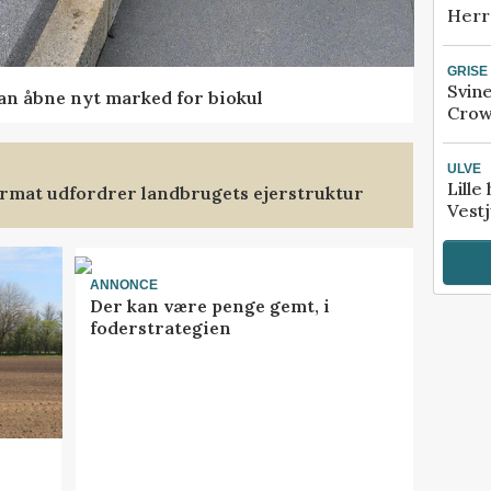
Herr
GRISE
Svin
kan åbne nyt marked for biokul
Crow
ULVE
Lille
format udfordrer landbrugets ejerstruktur
Vestj
ANNONCE
Der kan være penge gemt, i
foderstrategien