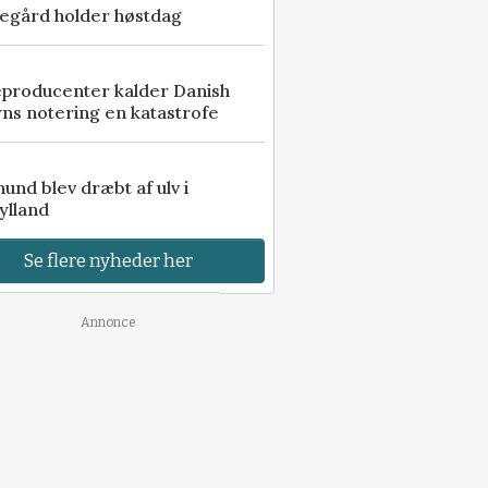
egård holder høstdag
eproducenter kalder Danish
ns notering en katastrofe
 hund blev dræbt af ulv i
ylland
Se flere nyheder her
Annonce