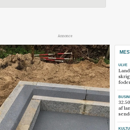
Annonce
MES
ULVE
Land
skrig
fode
BUSIN
32.50
af la
sende
KULT