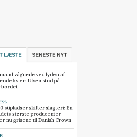
T LÆSTE
SENESTE NYT
mand vågnede ved lyden af
ende kvier: Ulven stod på
rbordet
ESS
0 stipladser skifter slagteri: En
ndets største producenter
r nu grisene til Danish Crown
UR