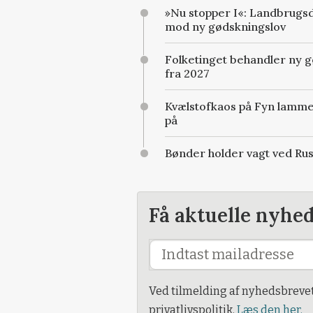
»Nu stopper I«: Landbrugs
mod ny gødskningslov
Folketinget behandler ny g
fra 2027
Kvælstofkaos på Fyn lammer
på
Bønder holder vagt ved Ru
Få aktuelle nyhe
Ved tilmelding af nyhedsbreve
privatlivspolitik.
Læs den her.