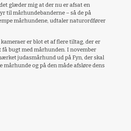
det glæder mig at der nu er afsat en
udstyr til mårhundebanderne – så de på
æmpe mårhundene, udtaler naturordfører
ameraer er blot et af flere tiltag, der er
 at få bugt med mårhunden. I november
mærket judasmårhund ud på Fyn, der skal
re mårhunde og på den måde afsløre dens