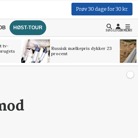
Prøv 30 dage for 30 kr.
OB
HØST-TOUR
SØG
LOGIN
MENU
t tv-
Russisk mælkepris dykker 23
brugets
procent
 mod