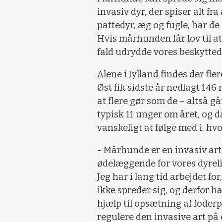
invasiv dyr, der spiser alt fra 
pattedyr, æg og fugle, har de
Hvis mårhunden får lov til a
fald udrydde vores beskytted
Alene i Jylland findes der 
Øst fik sidste år nedlagt 146
at flere gør som de – altså g
typisk 11 unger om året, og d
vanskeligt at følge med i, hv
- Mårhunde er en invasiv art
ødelæggende for vores dyreliv
Jeg har i lang tid arbejdet for
ikke spreder sig, og derfor
hjælp til opsætning af foderp
regulere den invasive art på 