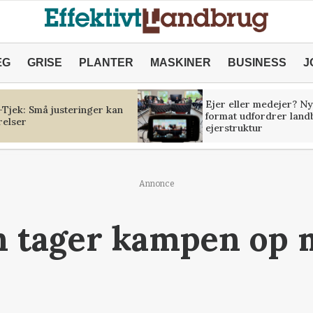
ÆG
GRISE
PLANTER
MASKINER
BUSINESS
J
Ejer eller medejer? Ny
Tjek: Små justeringer kan
format udfordrer land
relser
ejerstruktur
Annonce
n tager kampen op