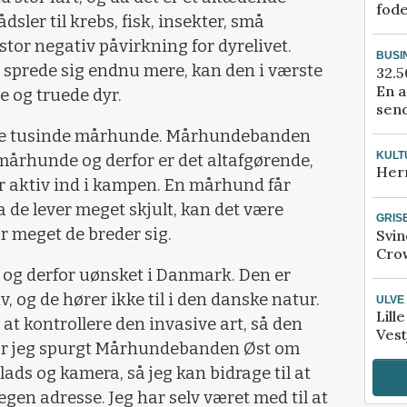
fod
ådsler til krebs, fisk, insekter, små
 stor negativ påvirkning for dyrelivet.
BUSI
t sprede sig endnu mere, kan den i værste
32.5
En a
e og truede dyr.
send
flere tusinde mårhunde. Mårhundebanden
KULT
 mårhunde og derfor er det altafgørende,
Her
år aktiv ind i kampen. En mårhund får
a de lever meget skjult, kan det være
GRIS
or meget de breder sig.
Svin
Crow
 og derfor uønsket i Danmark. Den er
, og de hører ikke til i den danske natur.
ULVE
Lill
, at kontrollere den invasive art, så den
Vest
 har jeg spurgt Mårhundebanden Øst om
lads og kamera, så jeg kan bidrage til at
egen adresse. Jeg har selv været med til at