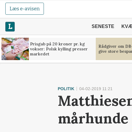
Læs e-avisen
SENESTE
KV
Prisgab på 20 kroner pr. kg
Rådgiver om DB-
vokser: Polsk kylling presser
give store bespa
markedet
POLITIK
04-02-2019 11:21
Matthiese
mårhunde