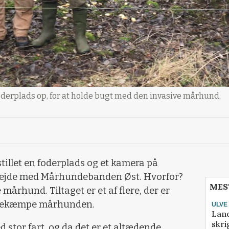
foderplads op, for at holde bugt med den invasive mårhund.
tillet en foderplads og et kamera på
ejde med Mårhundebanden Øst. Hvorfor?
MES
århund. Tiltaget er et af flere, der er
at bekæmpe mårhunden.
ULVE
Lan
skri
stor fart, og da det er et altædende