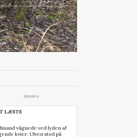
Annonce
T LÆSTE
dmand vågnede ved lyden af
gende kvier: Ulven stod på