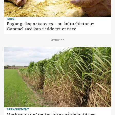
GRISE
Engang eksportsucces – nu kulturhistorie:
Gammel sæd kan redde truet race
Annonce
ARRANGEMENT
Markvandring sætter fokus på elefantgræs