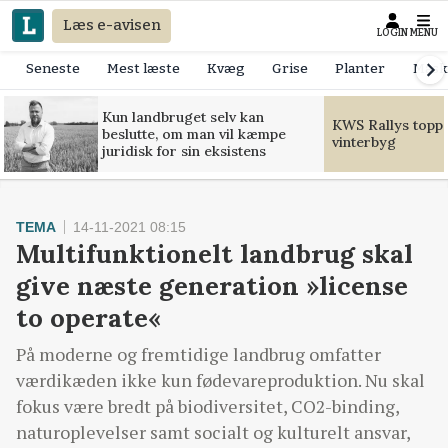
Læs e-avisen
LOGIN
MENU
Seneste
Mest læste
Kvæg
Grise
Planter
Mask
Kun landbruget selv kan
KWS Rallys toppe
beslutte, om man vil kæmpe
vinterbyg
juridisk for sin eksistens
TEMA
14-11-2021 08:15
Multifunktionelt landbrug skal
give næste generation »license
to operate«
På moderne og fremtidige landbrug omfatter
værdikæden ikke kun fødevareproduktion. Nu skal
fokus være bredt på biodiversitet, CO2-binding,
naturoplevelser samt socialt og kulturelt ansvar,