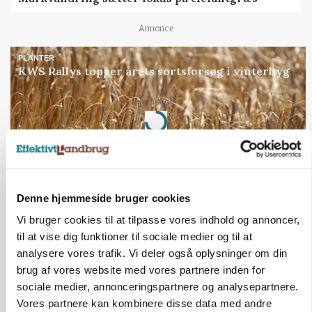
Annonce
PLANTER
KWS Rallys topper årets sortsforsøg i vinterbyg
Loading...
Annonce
Jobs
Denne hjemmeside bruger cookies
i samarbejde med
Vi bruger cookies til at tilpasse vores indhold og annoncer,
til at vise dig funktioner til sociale medier og til at
72
ledige stillinger
analysere vores trafik. Vi deler også oplysninger om din
Opret agent
Se alle jobs
brug af vores website med vores partnere inden for
sociale medier, annonceringspartnere og analysepartnere.
Vores partnere kan kombinere disse data med andre
Elevplads tilbydes ved Ringkøbing /