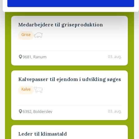
4700, Næstved
03. aug.
Medarbejdere til griseproduktion
Grise
9681, Ranum
03. aug.
Kalvepasser til ejendom i udvikling søges
Kalve
6392, Bolderslev
03. aug.
Leder til klimastald