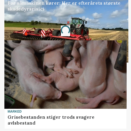
Før såmaskinen kører: Her er efterårets største
skadedyrsrisici
Annonce
Loading...
MARKED
Grisebestanden stiger trods svagere
avlsbestand