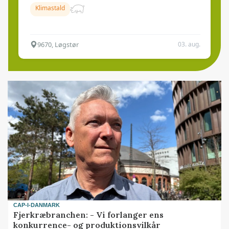
Klimastald
9670, Løgstør
03. aug.
CAP-I-DANMARK
Fjerkræbranchen: - Vi forlanger ens
konkurrence- og produktionsvilkår