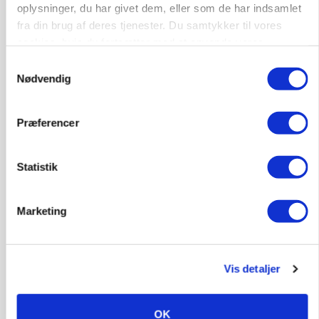
oplysninger, du har givet dem, eller som de har indsamlet
Trainee placement Ringkøbing
fra din brug af deres tjenester. Du samtykker til vores
Grise
cookies, hvis du fortsætter med at anvende vores
hjemmeside.
Samtykkevalg
6950, Ringkøbing
06. aug.
NY
Nødvendig
Præferencer
Rørlægger / håndmand søges til
dræn/entreprenørarbejde.
Anlæg
Kloak
Statistik
4690, Haslev
06. aug.
Marketing
Lastbilchauffør søges til Henrik Haves
Maskinstation
Vis detaljer
Godstransport
OK