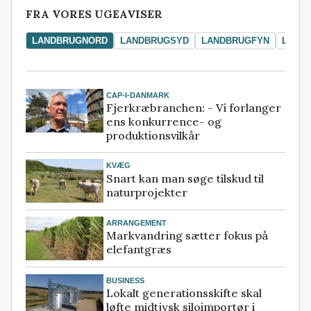
FRA VORES UGEAVISER
LANDBRUGNORD
LANDBRUGSYD
LANDBRUGFYN
LAND
CAP-I-DANMARK
Fjerkræbranchen: - Vi forlanger
ens konkurrence- og
produktionsvilkår
KVÆG
Snart kan man søge tilskud til
naturprojekter
ARRANGEMENT
Markvandring sætter fokus på
elefantgræs
BUSINESS
Lokalt generationsskifte skal
løfte midtjysk siloimportør i