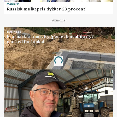
MARKED
Russisk mælkepris dykker 23 procent
Annonce
BUSINESS
Fra mark til mur: Byggeriet kan åbne nyt
marked for biokul
Annonce
Loading...