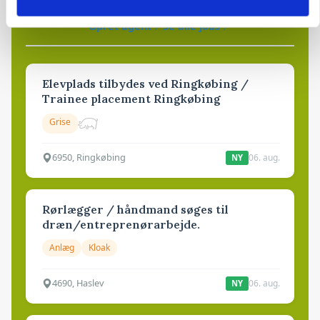
81
ledige stillinger
Opret agent
Se alle jobs
Elevplads tilbydes ved Ringkøbing /
Trainee placement Ringkøbing
Grise
6950, Ringkøbing
06. aug.
NY
Rørlægger / håndmand søges til
dræn/entreprenørarbejde.
Anlæg
Kloak
4690, Haslev
06. aug.
NY