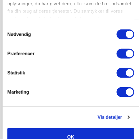
oplysninger, du har givet dem, eller som de har indsamlet
fra din brug af deres tjenester. Du samtykker til vores
cookies, hvis du fortsætter med at anvende vores
GRISE
Ny griseprognose kan give anledning til et nyt
hjemmeside.
Samtykkevalg
budgettjek
Nødvendig
Annonce
Præferencer
MASKINER
Valtra-fabrik runder 1.000 trinløse
transmissioner
Statistik
Loading...
Annonce
Marketing
Jobs
Vis detaljer
i samarbejde med
OK