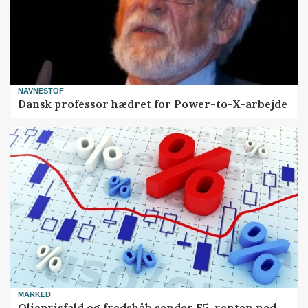
NAVNESTOF
Dansk professor hædret for Power-to-X-arbejde
MARKED
Olieprisfald og fredshåb sender F5-renten ned