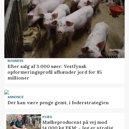
BUSINESS
Efter salg af 3.000 søer: Vestfynsk
opformeringsprofil afhænder jord for 85
millioner
ANNONCE
Der kan være penge gemt, i foderstrategien
KVÆG
Mælkeproducent på vej mod
14.000 kg EKM: - Jeg er utrolig