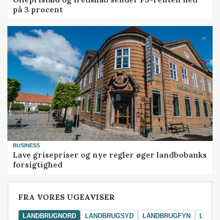
på 3 procent
BUSINESS
Lave grisepriser og nye regler øger landbobanks
forsigtighed
FRA VORES UGEAVISER
LANDBRUGNORD
LANDBRUGSYD
LANDBRUGFYN
LAND