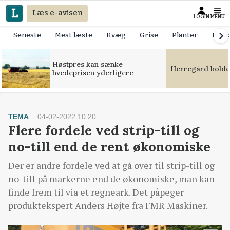
Læs e-avisen
LOGIN
MENU
Seneste
Mest læste
Kvæg
Grise
Planter
Mask
Høstpres kan sænke
Herregård holde
hvedeprisen yderligere
TEMA
04-02-2022 10:20
Flere fordele ved strip-till og
no-till end de rent økonomiske
Der er andre fordele ved at gå over til strip-till og
no-till på markerne end de økonomiske, man kan
finde frem til via et regneark. Det påpeger
produktekspert Anders Højte fra FMR Maskiner.