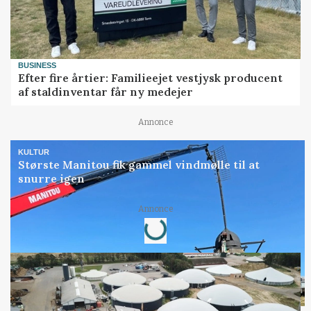
BUSINESS
Efter fire årtier: Familieejet vestjysk producent
af staldinventar får ny medejer
Annonce
KULTUR
Største Manitou fik gammel vindmølle til at
snurre igen
Annonce
Loading...