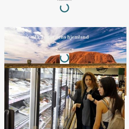
Loading...
KULTUR
Studietur til kænguruens hjemland
Annonce
Loading...