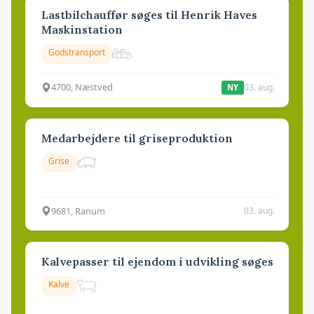
Lastbilchauffør søges til Henrik Haves
Maskinstation
Godstransport
4700, Næstved
03. aug.
NY
Medarbejdere til griseproduktion
Grise
9681, Ranum
03. aug.
Kalvepasser til ejendom i udvikling søges
Kalve