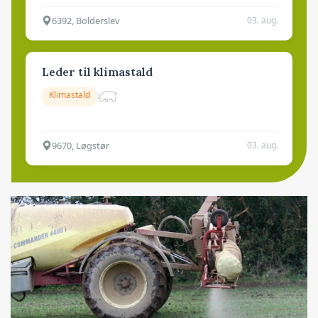
6392, Bolderslev
03. aug.
Leder til klimastald
Klimastald
9670, Løgstør
03. aug.