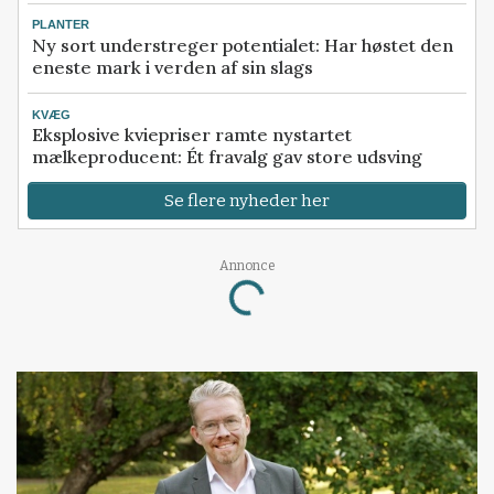
PLANTER
Ny sort understreger potentialet: Har høstet den
eneste mark i verden af sin slags
KVÆG
Eksplosive kviepriser ramte nystartet
mælkeproducent: Ét fravalg gav store udsving
Se flere nyheder her
Loading...
Annonce