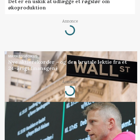
Det er en uskik at udlægge et røgslør om
økoproduktion
Annonce
Loading...
MARKEDSFOKUS
Nye aktierekorder – og den brutale lektie fra et
24-årigt finansgeni
Annonce
Loading...