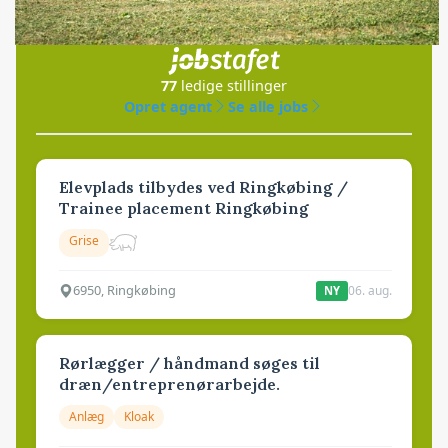
Jobs
i samarbejde med
77
ledige stillinger
Opret agent
Se alle jobs
Elevplads tilbydes ved Ringkøbing /
Trainee placement Ringkøbing
Grise
6950, Ringkøbing
06. aug.
NY
Rørlægger / håndmand søges til
dræn/entreprenørarbejde.
Anlæg
Kloak