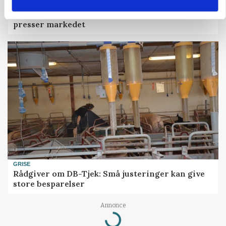
MARKEDSFOKUS
Prisgab på 20 kroner pr. kg vokser: Polsk kylling
presser markedet
GRISE
Rådgiver om DB-Tjek: Små justeringer kan give
store besparelser
Annonce
Loading...