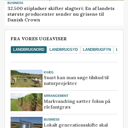
BUSINESS
32.500 stipladser skifter slagteri: En af landets
største producenter sender nu grisene til
Danish Crown
FRA VORES UGEAVISER
LANDBRUGNORD
LANDBRUGSYD
LANDBRUGFYN
LAND
KVÆG
Snart kan man søge tilskud til
naturprojekter
ARRANGEMENT
Markvandring sætter fokus på
elefantgræs
BUSINESS
Lokalt generationsskifte skal