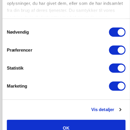
oplysninger, du har givet dem, eller som de har indsamlet
fra din brug af deres tjenester. Du samtykker til vores
cookies, hvis du fortsætter med at anvende vores
hjemmeside.
Samtykkevalg
Nødvendig
PLANTER
18 montører står klar i høsten: Sådan holder PN
Præferencer
Maskiner landmænd i gang
Statistik
Marketing
Vis detaljer
OK