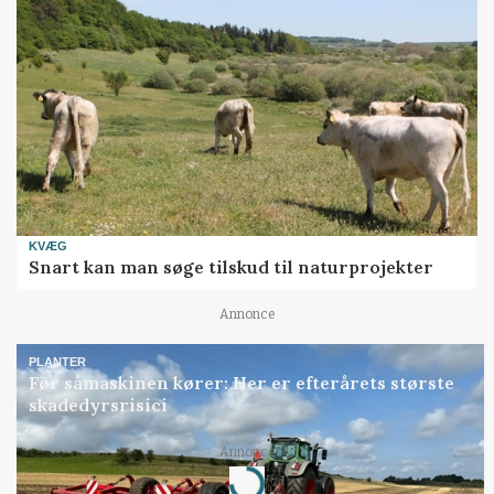
KVÆG
Snart kan man søge tilskud til naturprojekter
Annonce
PLANTER
Før såmaskinen kører: Her er efterårets største
skadedyrsrisici
Annonce
Loading...