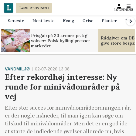
Læs e-avisen
LOGIN
MENU
Seneste
Mest læste
Kvæg
Grise
Planter
Mask
Prisgab på 20 kroner pr. kg
Rådgiver om DB-
vokser: Polsk kylling presser
give store bespa
markedet
VANDMILJØ
02-07-2026 13:08
Efter rekordhøj interesse: Ny
runde for minivådområder på
vej
Efter stor succes for minivådområdeordningen i år,
er der nogle måneder, til man igen kan søge om
tilskud til minivådområder. Men det er en god ide
at starte de indledende øvelser allerede nu, hvis