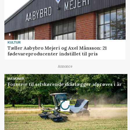
KULTUR
Tæller Aabybro Mejeri og Axel Månsson: 21
fødevareproducenter indstillet til pris
Annonce
MASKINER
Forserie til selvkørende skårlægger afprøves i år
Loading...
Annonce