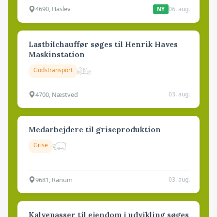
4690, Haslev
06. aug.
NY
Lastbilchauffør søges til Henrik Haves
Maskinstation
Godstransport
4700, Næstved
03. aug.
Medarbejdere til griseproduktion
Grise
9681, Ranum
03. aug.
Kalvepasser til ejendom i udvikling søges