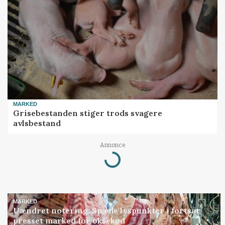
MARKED
Grisebestanden stiger trods svagere
avlsbestand
Loading...
Annonce
MARKED
Uændret notering: Spæde lyspunkter i fortsat
presset marked for oksekød