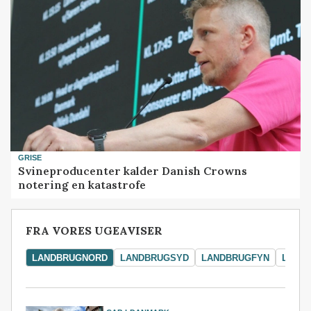
GRISE
Svineproducenter kalder Danish Crowns
notering en katastrofe
FRA VORES UGEAVISER
LANDBRUGNORD
LANDBRUGSYD
LANDBRUGFYN
LAND