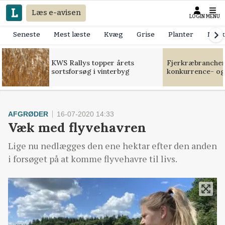
Læs e-avisen
LOGIN
MENU
Seneste
Mest læste
Kvæg
Grise
Planter
Mask
KWS Rallys topper årets
Fjerkræbranchen:
sortsforsøg i vinterbyg
konkurrence- og
AFGRØDER
16-07-2020 14:33
Væk med flyvehavren
Lige nu nedlægges den ene hektar efter den anden
i forsøget på at komme flyvehavre til livs.