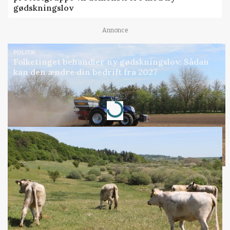
gødskningslov
Annonce
POLITIK
Folketinget behandler ny gødskningslov: Sådan
kan den ændre din bedrift fra 2027
Loading...
Annonce