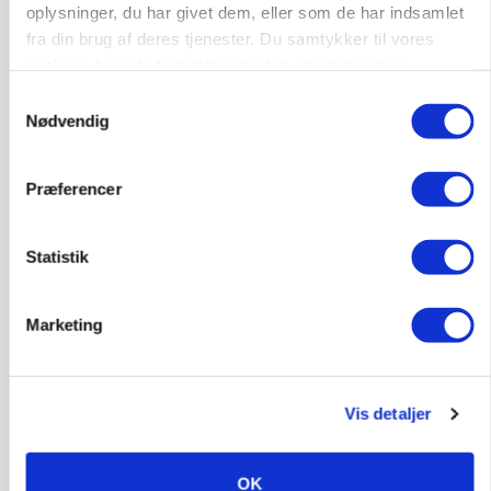
oplysninger, du har givet dem, eller som de har indsamlet
fra din brug af deres tjenester. Du samtykker til vores
cookies, hvis du fortsætter med at anvende vores
hjemmeside.
Samtykkevalg
GRISE
Nødvendig
Rådgiver om DB-Tjek: Små justeringer kan give
store besparelser
Loading...
Præferencer
Annonce
Statistik
Marketing
Vis detaljer
OK