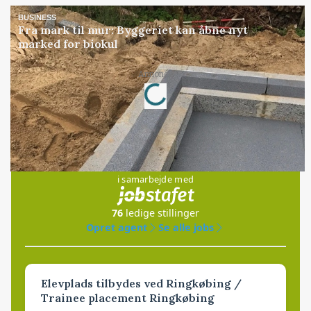
BUSINESS
Fra mark til mur: Byggeriet kan åbne nyt
marked for biokul
Annonce
Loading...
Jobs
i samarbejde med
76
ledige stillinger
Opret agent
Se alle jobs
Elevplads tilbydes ved Ringkøbing /
Trainee placement Ringkøbing