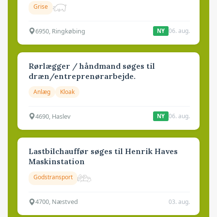
Grise
6950, Ringkøbing
06. aug.
NY
Rørlægger / håndmand søges til
dræn/entreprenørarbejde.
Anlæg
Kloak
4690, Haslev
06. aug.
NY
Lastbilchauffør søges til Henrik Haves
Maskinstation
Godstransport
4700, Næstved
03. aug.