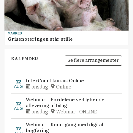
MARKED
Grisenoteringen står stille
KALENDER
Se flere arrangementer
InterCount kursus Online
12
AUG
onsdag
Online
Webinar – Fordelene ved løbende
12
aflevering af bilag
AUG
onsdag
Webinar - ONLINE
Webinar – Kom i gang med digital
17
bogføring