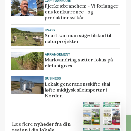
CAP-I-DANMARK
Fjerkræbranchen: - Vi forlanger
ens konkurrence- og
produktionsvilkår
KVÆG
Snart kan man søge tilskud til
naturprojekter
ARRANGEMENT
Markvandring sætter fokus på
elefantgræs
BUSINESS
Lokalt generationsskifte skal
løfte midtjysk siloimportør i
Norden
Læs flere
nyheder fra din
region
i din
lokale