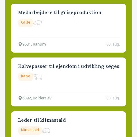
Medarbejdere til griseproduktion
Grise
9681, Ranum
03. aug.
Kalvepasser til ejendom i udvikling søges
Kalve
6392, Bolderslev
03. aug.
Leder til klimastald
Klimastald