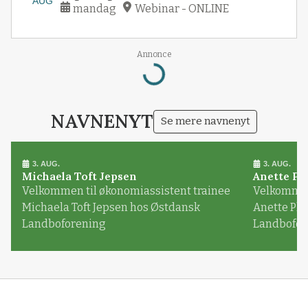
AUG
mandag
Webinar - ONLINE
Loading...
Annonce
NAVNENYT
Se mere navnenyt
3. AUG.
3. AUG.
Michaela Toft Jepsen
Anette Pl
Velkommen til økonomiassistent trainee
Velkommen 
Michaela Toft Jepsen hos Østdansk
Anette Pl
Landboforening
Landbofor