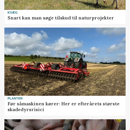
KVÆG
Snart kan man søge tilskud til naturprojekter
PLANTER
Før såmaskinen kører: Her er efterårets største
skadedyrsrisici